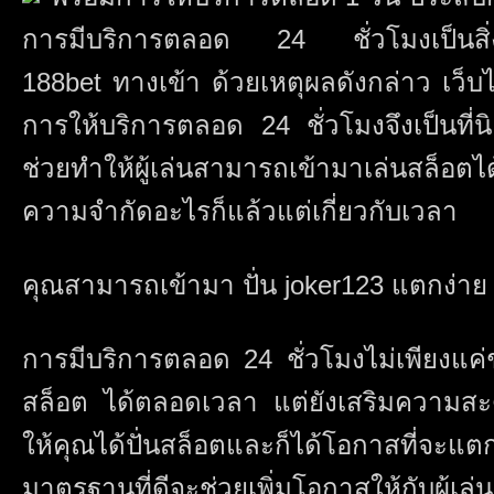
การมีบริการตลอด 24 ชั่วโมงเป็นสิ่งที่
188bet ทางเข้า ด้วยเหตุผลดังกล่าว เว็บ
การให้บริการตลอด 24 ชั่วโมงจึงเป็นที่
ช่วยทำให้ผู้เล่นสามารถเข้ามาเล่นสล็อตไ
ความจำกัดอะไรก็แล้วแต่เกี่ยวกับเวลา
คุณสามารถเข้ามา ปั่น joker123 แตกง่า
การมีบริการตลอด 24 ชั่วโมงไม่เพียงแค่
สล็อต ได้ตลอดเวลา แต่ยังเสริมความส
ให้คุณได้ปั่นสล็อตและก็ได้โอกาสที่
มาตรฐานที่ดีจะช่วยเพิ่มโอกาสให้กับผู้เ