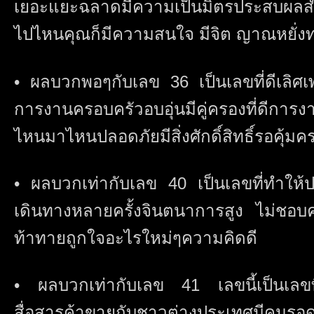
เยอะแยะฉลาดมีความเป็นมิตรประสบผลสำเร
ไปไหนคุณก็มีความสนใจ มีจิต ญาณหยั่
• ผลบวกพอๆกับเลข 36 เป็นเลขที่ดีเลิศเ
การงานครอบครัวอบอุ่นมีคู่ครองที่ดีการง
ไหนมาไหนปลอดภัยมีสิ่งศักดิ์สิทธิ์รอคุ้มค
• ผลบวกเท่ากับเลข 40 เป็นเลขที่ทำให้
เดินทางหลายครั้งจินตนาการสูง ไม่ชอบคง
ท้าทายถูกใจอะไรใหม่ๆความคิดดี
• ผลบวกเท่ากับเลข 41 เลขนี้เป็นเลขที่
สื่อสารค้าขายกับชาวต่างประเทศมีคนรอ