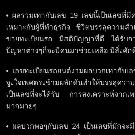
• ผลรวมเท่ากับเลข 19 เลขนี้เป็นเลขที
เหมาะกับผู้ที่ทำธุรกิจ ชีวิตบรรลุความส
ขายทะเบียนรถ มีสติปัญญาที่ดี ได้รับก
ปัญหาต่างๆก็จะมีคนมาช่วยเหลือ มีสิ่งศักดิ
• เลขทะเบียนรถยนต์งามผลบวกเท่ากับเลข
จูงใจเพศตรงข้ามผลักดันทำให้บรรลุความส
เป็นเลขที่จะได้รับ การสงเคราะห์จากเพ
มากมายๆ
• ผลบวกพอๆกับเลข 24 เป็นเลขที่มักจะมี