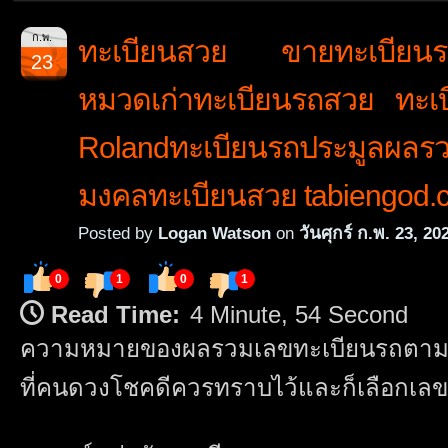
188bet
ทาง
ก.พ.
ทะเบียนสวย ขายทะเบียนร
เข้า
23
ผ่าน
การ
หมวดเก่าทะเบียนรถสวย ทะ
รับรอง
มาตรฐาน
Rolandทะเบียนรถประมูลผลร
เครดิต
ฟรี
มงคลทะเบียนสวย tabiengod.
300
หน้า
เว็บ
Posted by
Logan Watson
on
วันศุกร์ ก.พ. 23, 20
ทัน
สมัย
0
1
0
1
ทดลอง
Read Time:
4 Minute, 54 Second
เล่น
ฟรี
ความหมายของผลรวมเลขทะเบียนรถตามศา
188betth
ทุน
ที่คนดวงโชคดีควรทราบไว้และก็เลือกเลขใ
น้อย
รับ
ล้าน
Top