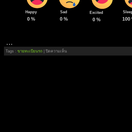
Happy
Sad
Slee
Excited
0
%
0
%
100
0
%
…
บน
Tags :
ขายทะเบียนรถ
|
ปิดความเห็น
ทะเบียน
สวย
ขาย
ทะเบียน
รถ
สวย
ขาย
ทะเบียน
รถ
หมวด
เก่า
ทะเบียน
รถ