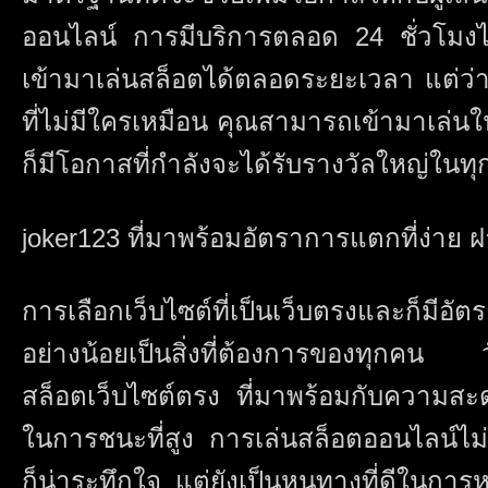
ออนไลน์ การมีบริการตลอด 24 ชั่วโมงไม
เข้ามาเล่นสล็อตได้ตลอดระยะเวลา แต่ว่
ที่ไม่มีใครเหมือน คุณสามารถเข้ามาเล่
ก็มีโอกาสที่กำลังจะได้รับรางวัลใหญ่ในทุก
joker123 ที่มาพร้อมอัตราการแตกที่ง่าย ฝ
การเลือกเว็บไซต์ที่เป็นเว็บตรงและก็มีอั
อย่างน้อยเป็นสิ่งที่ต้องการของทุกคน ว
สล็อตเว็บไซต์ตรง ที่มาพร้อมกับความสะ
ในการชนะที่สูง การเล่นสล็อตออนไลน์ไม่เ
ก็น่าระทึกใจ แต่ยังเป็นหนทางที่ดีในการ