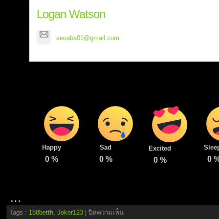
Logan Watson
seoaba01@gmail.com
Happy
Sad
Slee
Excited
0
%
0
%
0
0
%
…
บน
Tags :
188betth
,
Joker123
|
ปิดความเห็น