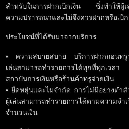
สำหรับในการฝากเบิกเงิน ซึ่งทำให้ผู
ความปรารถนาและไม่จึงควรฝากหรือเบิกเง
ประโยชน์ที่ได้รับมาจากบริการ
• ความสบายสบาย บริการฝากถอนทรูวอเล
เล่นสามารถทำรายการได้ทุกที่ทุกเวล
สถาบันการเงินหรือร้านค้าทรูจ่ายเงิน
• ยืดหยุ่นและไม่จำกัด การไม่มีอย่างต่ำ
ผู้เล่นสามารถทำรายการได้ตามความจำเป
จำนวนเงิน