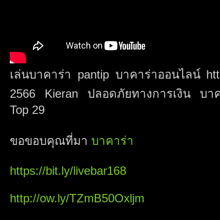
เล่นบาคาร่า pantip บาคาร่าออนไลน์ htt
2566 Kieran ปลอดภัยทางการเงิน บาคาร่า
Top 29
ขอขอบคุณที่มา
บาคาร่า
https://bit.ly/livebar168
http://ow.ly/TZmB50Oxljm