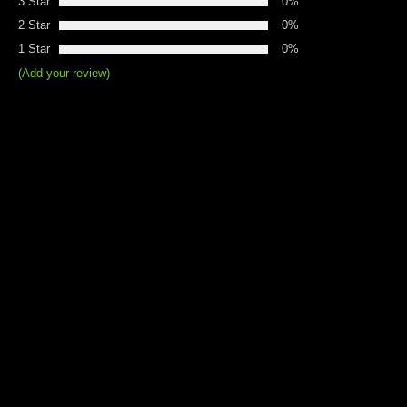
3 Star
0%
2 Star
0%
1 Star
0%
(Add your review)