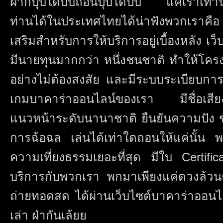
ฝากปุ๊บได้ปั๊บถอนปุ๊บได้ปั๊บ แค่เราเท่าน
ท่านได้ในประเทศไทยได้น่าฟังพวกเราคือ เ
เสริมสำหรับการให้บริการอยู่เบื้องหลัง 
มีนายทุนมากกว่า หนึ่งชนชาติ ทำให้โค
อย่างไม่ต้องสงสัย และมีระบบระเบียบกา
เกมบาคาร่าออนไลน์ของเรา มีชื่อเสีย
แนวหน้าระดับนานาชาติ ยืนยันความปัง ข
การฉ้อฉล เล่นได้เท่าใดถอนให้แค่นั้น พ
ความเที่ยงธรรมเยอะที่สุด มีใบ Certific
บริการกับพวกเรา พกมาเพียงแค่ดวงล้ว
ถ่ายทอดสด ได้ผ่านเว็บไซต์บาคาร่าออน
เล่า ฝ่ากันเล้ยย