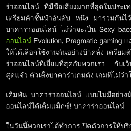
ร่าออนไลน์ ที่มีชื่อเสียงมากที่สุดในปร
เตรียมค้าชั้นนำอันดับ หนึ่ง มารวมกันไว้ 
บาคาร่าออนไลน์ ไม่ว่าจะเป็น Sexy ba
ออนไลน์
Evolution, Pragmatic gaming แ
ให้ได้เลือกใช้งานกันอย่างบ้าคลั่ง เตรียม
ร่าออนไลน์ที่เยี่ยมที่สุดกับพวกเรา กับเว
สุดแจ๋ว ตัวเต็งบาคาร่าเกมดัง เกมที่ไม่ว่า
เดิมพัน บาคาร่าออนไลน์ แบบไม่มีอย่างน
ออนไลน์ได้เต็มแม็กซ์! บาคาร่าออนไลน์
ในวันนี้พวกเราได้ทำการเปิดตัวการให้บร