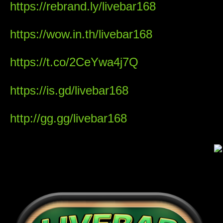
https://rebrand.ly/livebar168
https://wow.in.th/livebar168
https://t.co/2CeYwa4j7Q
https://is.gd/livebar168
http://gg.gg/livebar168