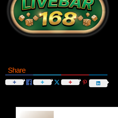
Share