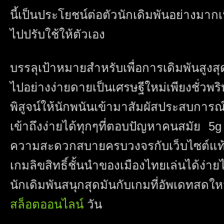
นี้เป็นประโยชน์ต่อตัวนักเดิมพันอย่างมาก
ไปปรับใช้ให้ตัวเอง
บรรลุเป้าหมายสำหรับเพื่อการเดิมพันสูง
ไปอย่างง่ายดายเป็นเศรษฐีใหม่เพียงชั่วพ
พิสูจน์ให้นักพนันเข้ามาสัมผัสประสบการณ
เข้าถึงง่ายได้ทุกๆที่ตอบปัญหาคนสมัย 5g 
ความสะดวกสบายครบวงจรกับเว็บไซต์แท้
เกมลิขสิทธิ์ชั้นนำของเมืองไทยเล่นได้ง่า
นักเดิมพันสนุกสุดมันกับเกมที่อัพเดทสด
สล็อตออนไลน์
วัน