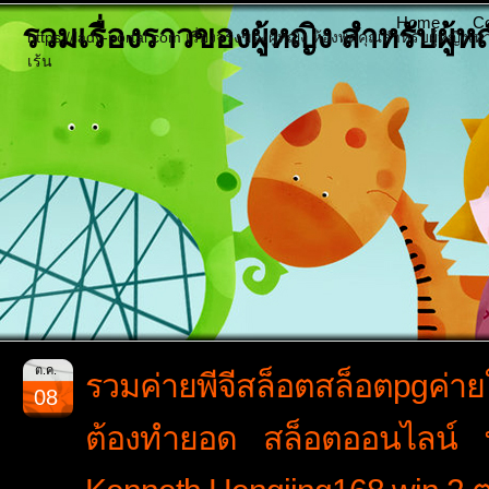
Home
Co
รวมเรื่องราวของผู้หญิง สำหรับผู้หญิ
https://lady-portal.com เรื่องจริงของผู้หญิง ห้องพูดคุณสำหรับผู้หญิงเท
เร้น
ต.ค.
รวมค่ายพีจีสล็อตสล็อตpgค่า
08
ต้องทำยอด สล็อตออนไลน์ ฟร