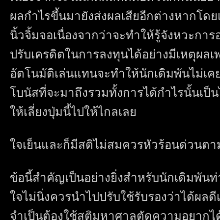
ผลกำไรขึ้นมายังส่งผลเสียอีกต่างหากโดยเห
นิ้วจิ้มจอเนื่องจากว่าจะทำให้รู้จังหวะ
ปรับเครดิตในการลงทุนได้อย่างมีเหตุผลเ
อัตโนมัติเล่นแทนจะทำให้นักเดิมพันไม่เ
โบนัสที่จะมาถึงรวมทั้งการได้กำไรนั้นเป
ให้เลี่ยงปุ่มนี้ไปให้ไกลเลย
ใจเย็นและก็มีสติไม่สมควรหัวร้อนด่วนตาม
ข้อนี้สำคัญเป็นอย่างยิ่งสำหรับนักเดิมพันท
ใจไม่นิ่งควรนำไปปรับใช้รับรองว่าได้ผลด
จำเป็นต้องใช้สติมหาศาลตัดความอยากได้อ