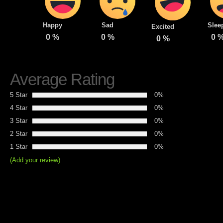
Happy
Sad
Slee
Excited
0
%
0
%
0
0
%
Average Rating
5 Star
0%
4 Star
0%
3 Star
0%
2 Star
0%
1 Star
0%
(Add your review)