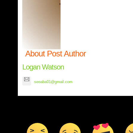
About Post Author
Logan Watson
seoaba01@gmail.com