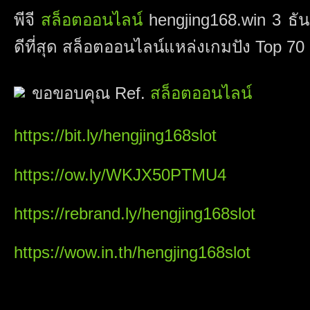
พีจี
สล็อตออนไลน์
hengjing168.win 3 ธันว
ดีที่สุด สล็อตออนไลน์แหล่งเกมปัง Top 70
ขอขอบคุณ Ref.
สล็อตออนไลน์
https://bit.ly/hengjing168slot
https://ow.ly/WKJX50PTMU4
https://rebrand.ly/hengjing168slot
https://wow.in.th/hengjing168slot