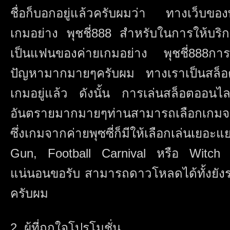
ชื่อก็บอกอยู่แล้วครับผมว่า ทางเว็บของ
เกมอย่าง พุชชี่888 สำหรับในการให้บริก
เป็นแฟนของค่ายเกมอย่าง พุชชี่888การเ
ปัญหามากมายๆครับผม ทางเราเป็นสล็อตเว
เกมอยู่แล้ว ดังนั้น การเล่นสล็อตออนไล
อันตรายมากมายๆท่านสามารถเลือกเกมจาก
ซึ่งเกมจากค่ายพุซซี่ก็มีให้เลือกเล่นเยอะ
Gun, Football Carnival หรือ Witch 
แน่นอนขอรับ สามารถดาวโหลดได้ทั้งยังร
ครับผม
2. ผู้ที่ถูกใจโปรโมชั่น