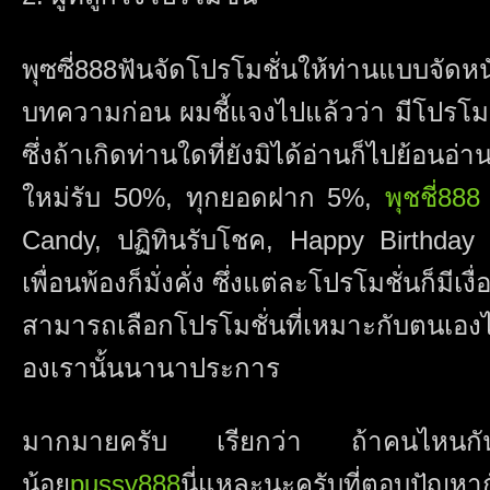
พุซซี่888ฟันจัดโปรโมชั่นให้ท่านแบบจัด
บทความก่อน ผมชี้แจงไปแล้วว่า มีโปรโม
ซึ่งถ้าเกิดท่านใดที่ยังมิได้อ่านก็ไปย้อนอ
ใหม่รับ 50%, ทุกยอดฝาก 5%,
พุชชี่888
Candy, ปฏิทินรับโชค, Happy Birthday 
เพื่อนพ้องก็มั่งคั่ง ซึ่งแต่ละโปรโมชั่นก็มี
สามารถเลือกโปรโมชั่นที่เหมาะกับตนเองไ
องเรานั้นนานาประการ
มากมายครับ เรียกว่า ถ้าคนไหนกันถู
น้อย
pussy888
นี่แหละนะครับที่ตอบปัญห