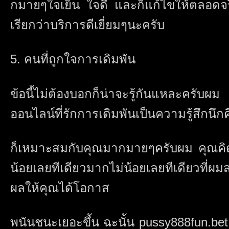
กมายๆใจเย็น ใจดี และก็แก้ไขให้ตลอดจร
เรียกว่าบริการดีเยี่ยมๆนะครับ
5. คนที่ถูกใจการเดิมพัน
ข้อนี้ไม่ต้องบอกก็น่าจะรู้กันแหละค
ออนไลน์ที่รักการเดิมพันเป็นความรู้สึกนึ
ก็เหมาะสมกับคุณมากมายๆครับผม คุณคิดด
น้อยเลยทีเดียวมากไม่น้อยเลยทีเดียวที่ผ
ผลให้คุณได้โอกาส
พนันชนะเยอะขึ้น ฉะนั้น pussy888fun.bet