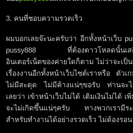
3. คนที่ชอบความรวดเร็ว
ผมบอกเลยจ๊ะนะครับว่า อีกทั้งหน้าเว็บ p
pussy888 ที่ต้องดาวโหลดนั้นเสถีย
อินเตอร์เน็ตของค่ายใดก็ตาม ไม่ว่าจะเป็น
เรื่องงานอีกทั้งหน้าเว็บไซต์เราหรือ ตั
ไม่มีสะดุด ไม่มีค้างแน่ๆขอรับ ท่านจะไม
เลยว่า เข้าหน้าเว็บไม่ได้ เติมเงินไม่ได้ เพิ
จะไม่เกิดขึ้นแน่ๆครับ ทางพวกเรามีระ
สำหรับทำงานได้อย่างรวดเร็ว ไม่ต้องรอ