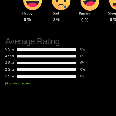
Happy
Sad
Slee
Excited
0
%
0
%
0
0
%
Average Rating
5 Star
0%
4 Star
0%
3 Star
0%
2 Star
0%
1 Star
0%
(Add your review)