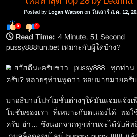
ใหม่ล่าสุด Top 28 by Leanna
Posted by
Logan Watson
on
วันเสาร์ ส.ค. 12, 2
0
0
Read Time:
4 Minute, 51 Second
pussy888fun.bet เหมาะกับผู้ใดบ้าง?
สวัสดีนะครับชาว pussy888 ทุกท่าน เด
ครับ? หลายๆท่านพูดว่า ชอบมากมายครับ
มาอธิบายโปรโมชั่นต่างๆให้มันแจ่มแจ้งเพ
โมชั่นของเรา ที่เหมาะกับตนเองได้ พอใช้
ครับ ฮ่า… ซึ่งนอกจากทุกท่านจะได้รับสิท
เกมสล็อตออนไลน์ hungry purry 888 แล้ว