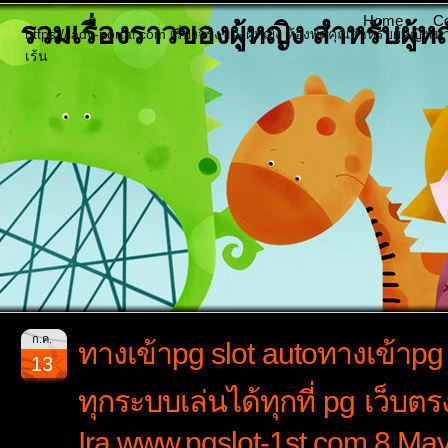
Home
Co
รวมเรื่องราวของผู้หญิง สำหรับผู้หญิ
https://lady-portal.com เรื่องจริงของผู้หญิง ห้องพูดคุณสำหรับผู้หญิงเท
เร้น
ก.ค.
ทางเข้าpg slot autoทางเข้าpg 
13
ทุกระบบเล่นได้ทุกที่ pg เว็บต
Ira www.pgslot-1st.com 8 Ma