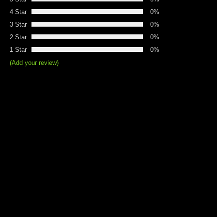
4 Star
0%
3 Star
0%
2 Star
0%
1 Star
0%
(Add your review)