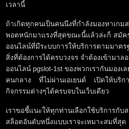
เวลานี้
ถ้าเกิดทุกคนเป็นคนนึงที่กำลังมองหาเกม
พอตหนักมาแรงที่สุดขณะนี้แล้วล่ะก็ สมั
ออนไลน์ที่มีระบบการให้บริการตามมา
สิ่งที่ต้องการได้ครบวงจร จำต้องเข้ามาลอ
ออนไลน์ pgslot-1st ของพวกเรากันมองเลย เ
คนกลาง ที่ไม่ผ่านเอเยนต์ เปิดให้บริกา
กิจกรรมต่างๆได้ครบจบในเว็บเดียว
เราขอชี้แนะให้ทุกท่านเลือกใช้บริการกับ
สล็อตอันดับหนึ่งแบบเราจะเหมาะสมที่สุ