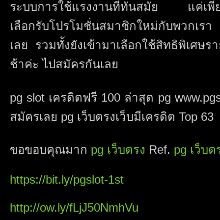
ระบบการใช้แรงงานที่ทันสมัย แค่เพียงท
เลือกรับโปรโมชั่นสมาชิกใหม่กับพวกเรา
เลย รวมทั้งยังเข้ามาเลือกใช้สิทธิพิเศษ
ช้าค่ะ ไปสมัครกันเลย
pg slot เครดิตฟรี 100 ล่าสุด pg www.pg
สมัครเลย pg เว็บตรงเว็บมีเครดิต Top 63
ขอขอบคุณมาก
pg เว็บตรง
Ref.
pg เว็บต
https://bit.ly/pgslot-1st
http://ow.ly/fLjJ50NmhVu