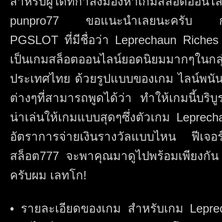
สำหรับผู้ใดที่กำลังมองหาเกมสล็อตออ
punpro77 ขอแนะนำเลยนะครับ กับเ
PGSLOT ที่มีชื่อว่า Leprechaun Riches 
เป็นเกมสล็อตออนไลน์ยอดนิยมมากๆในกลุ
ประเทศไทย ด้วยรูปแบบของเกม ไลน์พนันที
ต่างๆที่สามารถพูดได้ว่า ทำให้เกมนี้บริบูร
น่าเล่นให้เกมแบบสุดๆซึ่งตัวเกม Leprech
อัตราการจ่ายเงินรางวัลแบบไหน ฟีเจอร
สล็อต777 จะพาคุณมาดูไปพร้อมเพียงกัน
ครับผม เลทโก!
• รายละเอียดของเกม สำหรับเกม Lepre