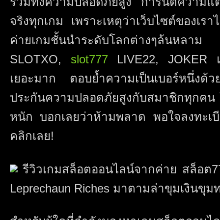
รวมทั้งความปลอดภัยสูง การันตีความ
จริงทุกเกม เพราะเหตุว่าเว็บไซต์ของเราได
ค่ายเกมชั้นนำระดับโลกต่างๆล้นหล
SLOTXO,
slot777
LIVE22, JOKER แล้
เยอะมาก ตอบย้ำความเป็นเบอร์หนึ่งด
ประกันความปลอดภัยสูงกับสมาชิกทุกคน โ
หนัก บอกเลยว่าห้ามพลาด พอใจลงทะเบีย
คลิกเลย!
รีวิวเกมสล็อตออนไลน์จากค่าย สล็อต7
Leprechaun Riches มาตามล่าขุมเงินขุมท