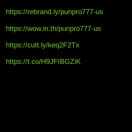
https://rebrand.ly/punpro777-us
https://wow.in.th/punpro777-us
https://cutt.ly/keq2F2Tx
https://t.co/H9JFIBGZiK