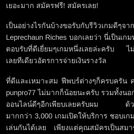
เยอะมาก สมัครฟรี! สมัครเลย!
เป็นอย่างไรกันบ้างขอรับกับรีวิวเก
Leprechaun Riches บอกเลยว่า นี่เป็นเกม
ตอบรับที่ดีเยี่ยมๆเกมหนึ่งเลยล่ะครับ ไม่
เลยทีเดียวอัตรการจ่ายเงินรางวัล
ที่ดีและเหมาะสม ฟีพบร์ต่างๆก็ครบครัน
punpro77 ไม่มากก็น้อยนะครับ รวมทั้งนอก
ออนไลน์ดีๆอีกเพียบเลยครับผม ด้วยเ
มากกว่า 3,000 เกมเปิดให้บริการ ชอบ
เล่นกันได้เลย เพียงแต่คุณสมัครเป็นสมาชิ