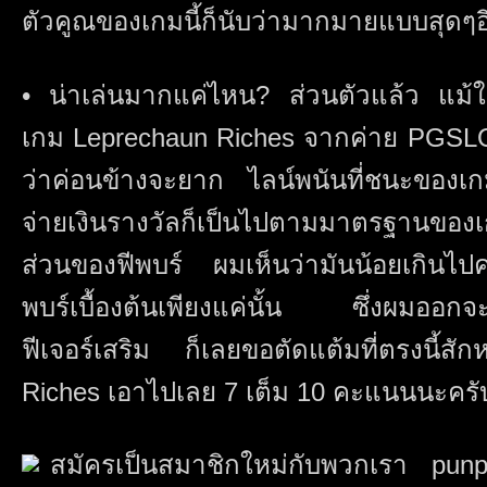
ตัวคูณของเกมนี้ก็นับว่ามากมายแบบสุดๆอ
• น่าเล่นมากแค่ไหน? ส่วนตัวแล้ว แม้
เกม Leprechaun Riches จากค่าย PGSLOT
ว่าค่อนข้างจะยาก ไลน์พนันที่ชนะของเก
จ่ายเงินรางวัลก็เป็นไปตามมาตรฐานของ
ส่วนของฟีพบร์ ผมเห็นว่ามันน้อยเกินไปค
พบร์เบื้องต้นเพียงแค่นั้น ซึ่งผมออกจะถ
ฟีเจอร์เสริม ก็เลยขอตัดแต้มที่ตรงนี้
Riches เอาไปเลย 7 เต็ม 10 คะแนนนะครั
สมัครเป็นสมาชิกใหม่กับพวกเรา punpro