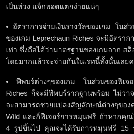
เป็นห่วง แจ็กพอตแตกง่ายแน่ๆ
• อัตราการจ่ายเงินรางวัลของเกม ในส่ว
ของเกม Leprechaun Riches จะมีอัตราการจ่
เท่า ซึ่งถือได้ว่ามาตรฐานของเกมจาก สล็อ
โดยมากแล้วจะจ่ายกันในเรทนี้ทั้งนั้นเลย
• ฟีพบร์ต่างๆของเกม ในส่วนของฟีเจอ
Riches ก็จะมีฟีพบร์รากฐานพร้อม ไม่ว่าจ
จะสามารถช่วยแปลงสัญลักษณ์ต่างๆของคุ
Wild และก็ฟีเจอร์การหมุนฟรี ถ้าหากคุณ
4 รูปขึ้นไป คุณจะได้รับการหมุนฟรี 15