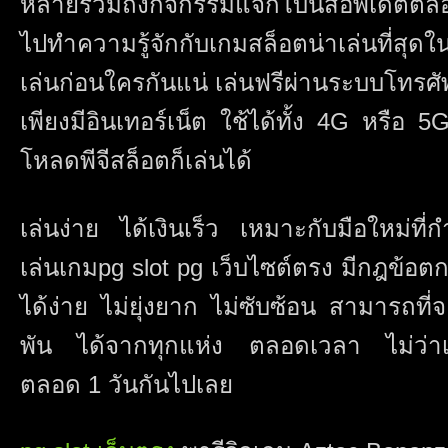
หลายรวมถึงกิจกรรมแจกโบนัสอัพเดตตลอดทั
ไปทำความรู้จักกับเกมสล็อตน่าเล่นที่สุดใน
เล่นก่อนใครกันแน่ เล่นฟรีผ่านระบบโทรศัพท์
เพียงมีอินเทอร์เน็ต ใช้ได้ทั้ง 4G หรือ 5G
โหลดพีจีสล็อตก็เล่นได้
เล่นง่าย ได้เงินเร็ว เหมาะกับมือใหม่ท
เล่นเกมpg slot pg เว็บไซต์ตรง มีกฎข้อ
ได้ง่าย ไม่ยุ่งยาก ไม่ซับซ้อน สามารถที
พัน ได้จากทุกแห่ง ตลอดเวลา ไม่ว่าเรา
ตลอด 1 วันกันไปเลย