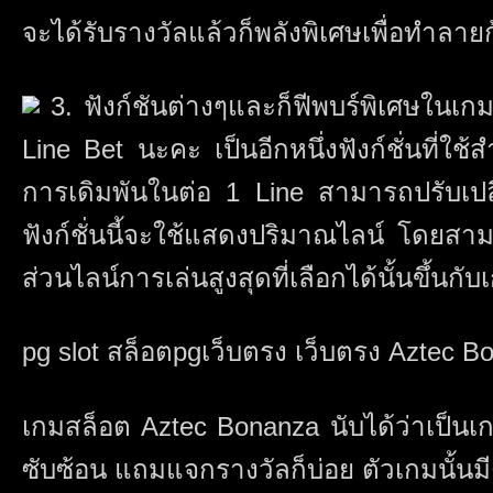
จะได้รับรางวัลแล้วก็พลังพิเศษเพื่อทำลายก
3. ฟังก์ชันต่างๆและก็ฟีพบร์พิเศษในเกม 
Line Bet นะคะ เป็นอีกหนึ่งฟังก์ชั่นที่ใช
การเดิมพันในต่อ 1 Line สามารถปรับเปลี่
ฟังก์ชั่นนี้จะใช้แสดงปริมาณไลน์ โดยสาม
ส่วนไลน์การเล่นสูงสุดที่เลือกได้นั้นขึ้นกับเ
pg slot สล็อตpgเว็บตรง เว็บตรง Aztec 
เกมสล็อต Aztec Bonanza นับได้ว่าเป็นเก
ซับซ้อน แถมแจกรางวัลก็บ่อย ตัวเกมนั้นมีต