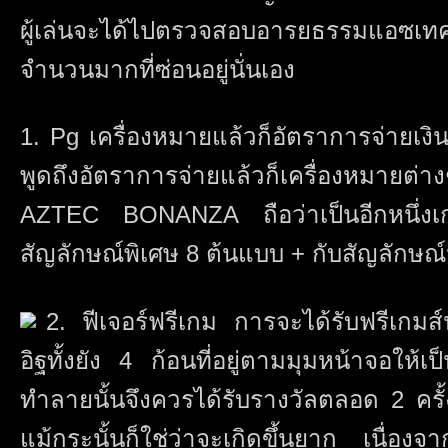
ผู้เล่นจะได้ไปตรวจสอบอารยธรรมแอซเ
จำนวนมากที่ซ่อนอยู่นั่นเอง
1. Pg เครื่องหมายแล้วก็อัตราการจ่ายเ
พูดถึงอัตราการจ่ายแล้วก็เครื่องหมายต่
AZTEC BONANZA ถือว่าเป็นอีกหนึ่งเกมสล
สัญลักษณ์พิเศษ 8 ต้นแบบ + กับสัญลักษณ์
2. ฟีเจอร์ฟรีเกม การจะได้รับฟรีเกมส์
อิฐทั้งยัง 4 ก้อนที่อยู่ตามมุมหน้าจอให้เป
ทำลายนั้นจึงควรได้รับรางวัลตลอด 2 ครั้
แม้กระนั้นก็ใช่ว่าจะเกิดขึ้นยาก เนื่องจ