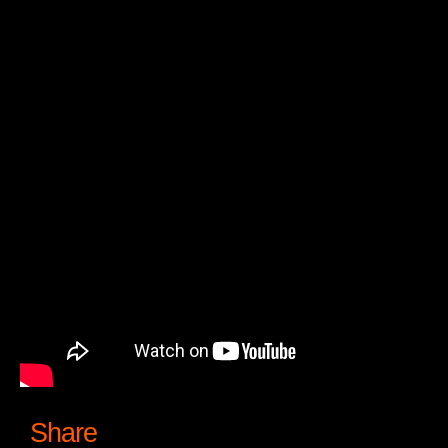
Share