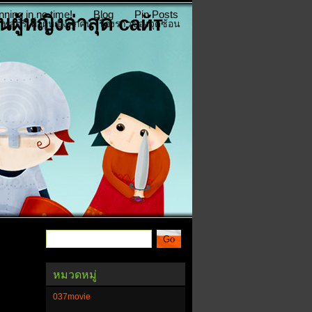
nning in no time!
Blog
Pin Posts
่นผู้หญิงล่าสุด сайт
าพสตรีเพื่อผู้หญิงทุกคน เรื่องราวของจุดซ้อน
หมวดหมู่
037movie