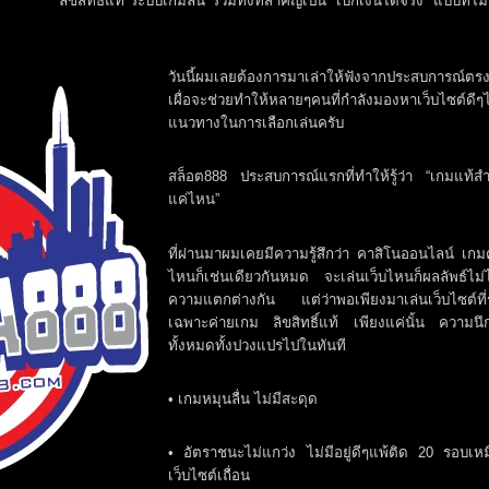
ลิขสิทธิ์แท้ ระบบเกมลื่น รวมทั้งที่สำคัญเป็น “เบิกเงินได้จริง” แบบที่ไม
วันนี้ผมเลยต้องการมาเล่าให้ฟังจากประสบการณ์ตร
เผื่อจะช่วยทำให้หลายๆคนที่กำลังมองหาเว็บไซต์ดีๆไ
แนวทางในการเลือกเล่นครับ
สล็อต888 ประสบการณ์แรกที่ทำให้รู้ว่า “เกมแท้ส
แค่ไหน”
ที่ผ่านมาผมเคยมีความรู้สึกว่า คาสิโนออนไลน์ เกม
ไหนก็เช่นเดียวกันหมด จะเล่นเว็บไหนก็ผลลัพธ์ไม่ไ
ความแตกต่างกัน แต่ว่าพอเพียงมาเล่นเว็บไซต์ที
เฉพาะค่ายเกม ลิขสิทธิ์แท้ เพียงแค่นั้น ความนึ
ทั้งหมดทั้งปวงแปรไปในทันที
• เกมหมุนลื่น ไม่มีสะดุด
• อัตราชนะไม่แกว่ง ไม่มีอยู่ดีๆแพ้ติด 20 รอบเห
เว็บไซต์เถื่อน