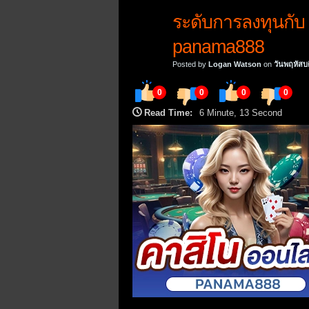
ระดับการลงทุน
panama888
Posted by
Logan Watson
on
วันพฤหัสบด
0
0
0
0
Read Time:
6 Minute, 13 Second