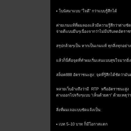
• โบนัสมาแบบ “ใจดี” กว่าแบบรู้สึกได้
ค่ายเกมแท้ที่ผมลองแล้วมีความรู้สึกว่าต่างช
จ่ายดีแบบมึนๆเนื่องจากว่าไม่มีปรับลดอัตร
สรุปกล้วยๆเป็น หากเป็นเกมแท้ ทุกสิ่งทุกอย่าง
แล้วก็นี่คือจุดที่ทำผมเริ่มเล่นแบบสุขใจมากยิ่ง
สล็อต888 อัตราชนะสูง: จุดที่รู้สึกได้ชัดว่ามัน
หลายเว็บอ้างถึงว่ามี RTP หรืออัตราชนะสูง แต่ว
ต่างออกไปจริงๆแบบ “เห็นด้วยตา” ด้วยเหตุว่า
สิ่งที่ผมเจอแบบชัดแจ้งเป็น:
• เบท 5–10 บาท ก็มีโอกาสแตก