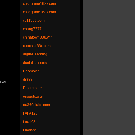
cashgame168x.com
cashgame168x.com
cc11388.com
chang7777
chinatown888.win
cupcake88x.com
digital learning
digital learning
Doomovie
dr888
 โดย
E-commerce
erisauto.site
eu369clubs.com
FAFA123
faro168
Finance