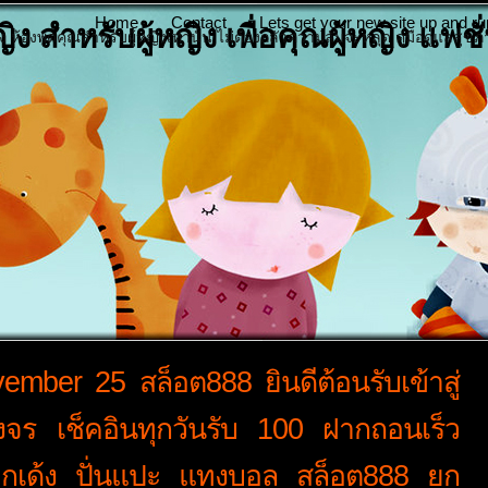
Home
Contact
Lets get your new site up and ru
ง สำหรับผู้หญิง เพื่อคุณผู้หญิง แฟชั
ญิง ห้องพูดคุณสำหรับผู้หญิงเท่านั้น ไม่ต้องกลัวความลับจะหลุด คู่มือดูแลสุขภ
mber 25 สล็อต888 ยินดีต้อนรับเข้าสู่
งจร เช็คอินทุกวันรับ 100 ฝากถอนเร็ว
๊อกเด้ง ปั่นแปะ แทงบอล สล็อต888 ยก