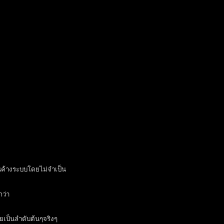
ินค้างระบบโดยไม่จำเป็น
กว่า
ยเป็นลำดับต้นๆจริงๆ