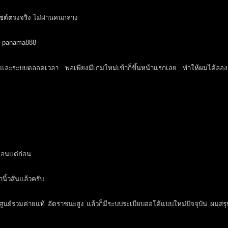
็บไซต์ตรงจริง ไม่ผ่านคนกลาง
มๆ panama888
กมและระบบตลอดเวลา พอเพียงมีเกมใหม่เข้าก็ขึ้นหน้าแรกเลย ทำให้ผมได้ลอ
มือนแต่ก่อน
ิ้วสั่นแล้วครับ
ศูนย์รวมค่ายแท้ อัตราชนะสูง แล้วก็มีระบบระเบียบออโต้แบบใหม่ปัจจุบัน ผมสรุ