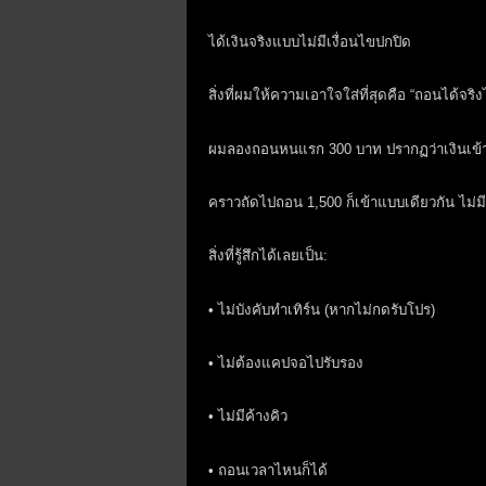
ได้เงินจริงแบบไม่มีเงื่อนไขปกปิด
สิ่งที่ผมให้ความเอาใจใส่ที่สุดคือ “ถอนได้จริ
ผมลองถอนหนแรก 300 บาท ปรากฏว่าเงินเข้า
คราวถัดไปถอน 1,500 ก็เข้าแบบเดียวกัน ไม่มี
สิ่งที่รู้สึกได้เลยเป็น:
• ไม่บังคับทำเทิร์น (หากไม่กดรับโปร)
• ไม่ต้องแคปจอไปรับรอง
• ไม่มีค้างคิว
• ถอนเวลาไหนก็ได้