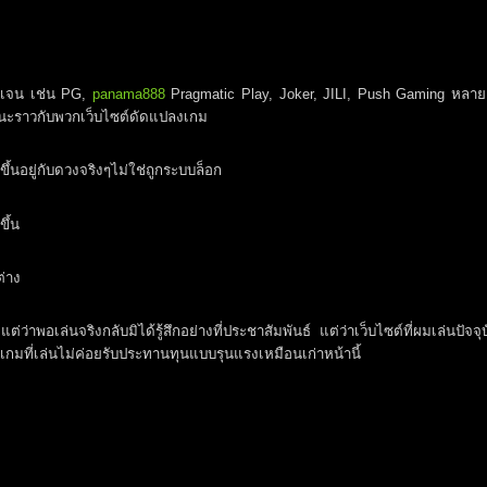
ัดเจน เช่น PG,
panama888
Pragmatic Play, Joker, JILI, Push Gaming หลา
าชนะราวกับพวกเว็บไซต์ดัดแปลงเกม
ขึ้นอยู่กับดวงจริงๆไม่ใช่ถูกระบบล็อก
ขึ้น
ต่าง
่าพอเล่นจริงกลับมิได้รู้สึกอย่างที่ประชาสัมพันธ์ แต่ว่าเว็บไซต์ที่ผมเล่นปัจจุบั
เกมที่เล่นไม่ค่อยรับประทานทุนแบบรุนแรงเหมือนเก่าหน้านี้