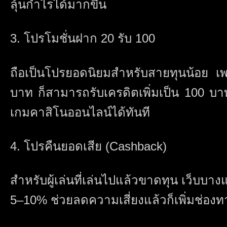
ลุ้นกำไรได้มากขึ้น
3. โปรโมชั่นฝาก 20 รับ 100
ถือเป็นโปรยอดนิยมสำหรับสายทุนน้อย เพร
บาท ก็สามารถรับเครดิตเพิ่มเป็น 100 บา
เกมคาสิโนออนไลน์ได้ทันที
4. โปรคืนยอดเสีย (Cashback)
สำหรับผู้เล่นที่เล่นไปแล้วขาดทุน เว็บบาง
5–10% ช่วยลดความเสี่ยงแล้วก็เพิ่มช่อง