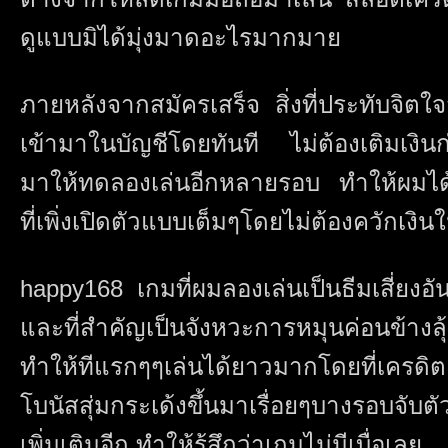
ดูแบบมิได้มุ่งมาดอะไรมากมาย
ภายหลังจากสมัครเสร็จ สิ่งที่ประทับจิตใ
เข้ามาในบัญชีโดยทันที ไม่ต้องเติมเงิน
มาให้ทดลองเล่นอีกหลายรอบ ทำให้ผมได้ท
ที่เพิ่งเปิดตัวแบบเต็มๆโดยไม่ต้องควักเงิ
happy168 เกมที่ผมลองเล่นเป็นธีมเสี่ยงอ
และที่สำคัญเป็นจังหวะการหมุนค่อนข้างลุ
ทำให้ทีแรกๆๆเล่นได้ยาวมากโดยที่เครดิ
โบนัสสุ่มกระเด้งขึ้นมาเรื่อยๆบางรอบจั
เพิ่มเติมอีก ทำให้รู้สึกว่าเกมไม่มีเบื่อเลย