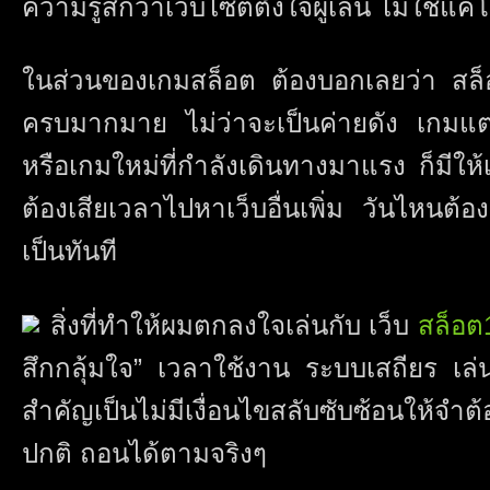
ความรู้สึกว่าเว็บไซต์ตั้งใจผู้เล่น ไม่ใช
ในส่วนของเกมสล็อต ต้องบอกเลยว่า สล็
ครบมากมาย ไม่ว่าจะเป็นค่ายดัง เกมแตก
หรือเกมใหม่ที่กำลังเดินทางมาแรง ก็มีให้เ
ต้องเสียเวลาไปหาเว็บอื่นเพิ่ม วันไหนต
เป็นทันที
สิ่งที่ทำให้ผมตกลงใจเล่นกับ เว็บ
สล็อต
สึกกลุ้มใจ” เวลาใช้งาน ระบบเสถียร เล่นล
สำคัญเป็นไม่มีเงื่อนไขสลับซับซ้อนให้จ
ปกติ ถอนได้ตามจริงๆ