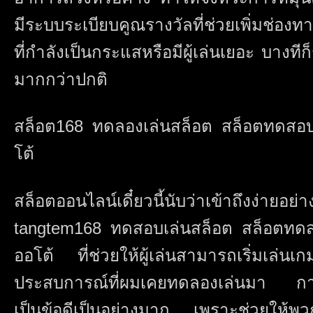
มีระบบระเบียบคูณรางวัลที่ช่วยเพิ่มช่องทา
ที่กำลังเป็นกระแสหรือมีผู้เล่นเยอะ บางที
มากกว่าปกติ
สล็อต168 ทดลองเล่นสล็อต สล็อตทดสอ
โต้
สล็อตออนไลน์เดี๋ยวนี้นับว่าเข้าถึงง
tangtem168 ทดสอบเล่นสล็อต สล็อตทด
ออโต้ ที่ช่วยให้ผู้เล่นสามารถเริ่มเล่
ประสบการณ์ที่ผมเคยทดลองเล่นมา การ
เป็นข้อดีเป็นอย่างมาก เพราะช่วยให้พว