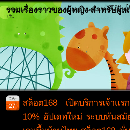
Home
Co
รวมเรื่องราวของผู้หญิง สำหรับผู้หญิ
https://lady-portal.com เรื่องจริงของผู้หญิง ห้องพูดคุณสำหรับผู้หญิงเท
เร้น
มี.ค.
สล็อต168 เปิดบริการเจ้าแ
27
10% อัปเดทใหม่ ระบบทันสมัย