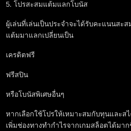
5. โปรสะสมแต้มแลกโบนัส
ผู้เล่นที่เล่นเป็นประจำจะได้รับคะแนน
แต้มมาแลกเปลี่ยนเป็น
เครดิตฟรี
ฟรีสปิน
หรือโบนัสพิเศษอื่นๆ
หากเลือกใช้โปรให้เหมาะสมกับทุนและส
เพิ่มช่องทางทำกำไรจากเกมสล็อตได้มากข