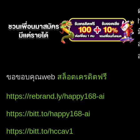
ขอขอบคุณweb
สล็อตเครดิตฟรี
https://rebrand.ly/happy168-ai
https://bitt.to/happy168-ai
https://bitt.to/hccav1