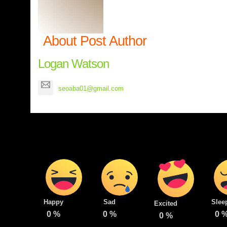
About Post Author
Logan Watson
seoaba01@gmail.com
Happy
Sad
Slee
Excited
0
%
0
%
0
0
%