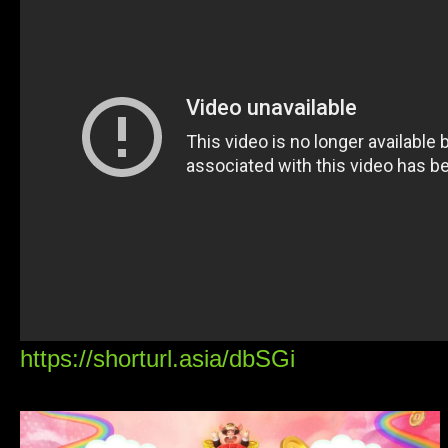
https://shorturl.asia/dbSGi