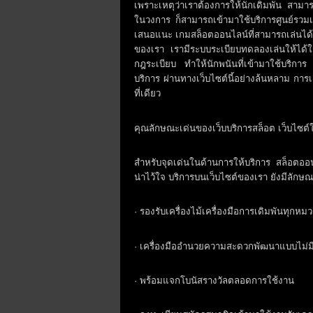
เพราะเหตุว่าเราต้องการให้นักเดิมพัน สามาร
ในวงการ ก็สามารถเข้ามาใช้บริการศูนย์รวม
เสนอแนะ เกมสล็อตออนไลน์ที่สามารถเล่นได้ง
ของเรา เรามีระบบระเบียบทดลองเล่นให้ได้ใช
กฎระเบียบ ทำให้นักพนันที่เข้ามาใช้บริการ 
บริการ ผ่านทางเว็บไซต์นี้อย่างล้นหลาม ก
ที่เดียว
คุณลักษณะเด่นของเว็บบริการสล็อต เว็บไซต
สำหรับจุดเด่นในด้านการให้บริการ สล็อตออนไ
น่าไว้ใจ บริการบนเว็บไซต์ของเรา ยังมีลักษณะ
· รองรับเครื่องไม้เครื่องมือการเดิมพันทุกหมว
· เครื่องมืออำนวยความสะดวกพัฒนาแบบไม่ม
· พร้อมแจกโบนัสรางวัลตลอดการใช้งาน