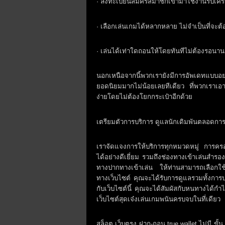
· ลงทะเบียนสมัครสมาชิกเข้ามาใช้งานรับเครด
· เลือกเล่นเกมได้หลากหลาย ไม่จำเป็นที่จะต้
· เล่นได้เท่าใดถอนให้โดยทันทีไม่ต้องรอนาน
นอกเหนือจากนี้พวกเรายังมีการอัพเดทแบบอ
ยอดนิยมมากไม่น้อยเลยทีเดียว ที่พวกเราเ
ง่ายโดยไม่ต้องโยกกระเป๋าอีกด้วย
เตรียมตัวการบริการ ดูแลนักเดิมพันตลอดก
เราจัดแจงการให้บริการทุกหมวดหมู่ การครอบ
ได้อย่างดีเยี่ยม รวมถึงช่องทางเข้าเล่นสำรองท
ทางปากทางเข้าเล่น ให้ท่านสามารถเลือกใช้
ทางเว็บไซต์ คุณจะได้รับการดูแลรวมทั้งการ
กับเว็บไซต์นี้ คุณจะได้สัมผัสกับหนทางได้
เว็บไซต์สุดเจ๋งเล่นเกมพนันครบจบในที่เดียว
สล็อต เว็บตรง ฝาก-ถอน true wallet ไม่มี ขั้