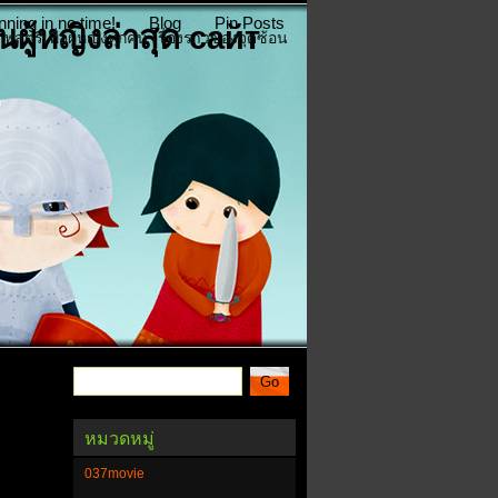
nning in no time!
Blog
Pin Posts
่นผู้หญิงล่าสุด сайт
าพสตรีเพื่อผู้หญิงทุกคน เรื่องราวของจุดซ้อน
หมวดหมู่
037movie