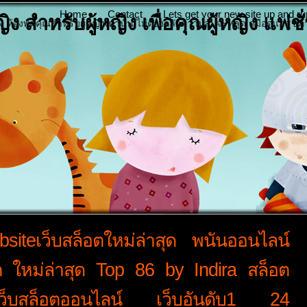
Home
Contact
Lets get your new site up and ru
ง สำหรับผู้หญิง เพื่อคุณผู้หญิง แฟชั
ญิง ห้องพูดคุณสำหรับผู้หญิงเท่านั้น ไม่ต้องกลัวความลับจะหลุด คู่มือดูแลสุขภ
siteเว็บสล็อตใหม่ล่าสุด พนันออนไลน์
อต ใหม่ล่าสุด Top 86 by Indira สล็อต
ว็บสล็อตออนไลน์ เว็บอันดับ1 24