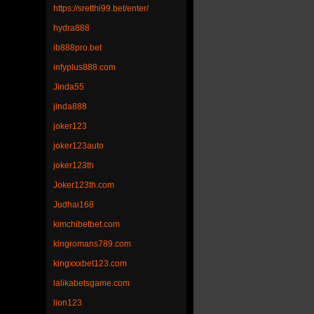
https://sretthi99.bet/enter/
hydra888
ib888pro.bet
infyplus888.com
Jinda55
jinda888
joker123
joker123auto
joker123th
Joker123th.com
Judhai168
kimchibetbet.com
kingromans789.com
kingxxxbet123.com
lalikabetsgame.com
lion123