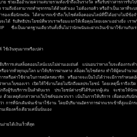
าย ช่วยเอื้ออำนวยความสบายรวมทั้งเข้าถึงเงินรางวัล หรือรับข่าวสารการรับโ
่า รวมถึงยังสามารถทำทุรกรรมได้ด้วยตัวเอง ไม่ต้องรอคิว หรือถ้าเป็นเวลาที่ระบบม
งเพื่อนักพนัน ได้สามารถเข้าถึงเว็บไซต์สล็อตออนไลน์ที่นี้ได้อย่างไม่มีข้อจ
ณจะได้ รับสิทธิประโยชน์ที่พวกเราพร้อมแจกให้เพื่อคุณโดยเฉพาะอย่างยิ่ง เราพ
IP ซึ่งเป็นมาตรฐานเดียวกันทั้งสิ้นไม่ว่านักพนันจะฝากเงินเข้ามาใช้งานกับเ
์ ใช้เงินทุนมากหรือเปล่า
ใช้บริการเล่นสล็อตออนไลน์แบบไม่ผ่านเอเย่นต์ แน่นอนว่าทางเว็บจะต้องกระท
ือจากทั่วทุกมุมโลก มาให้บริการผ่านทาง สล็อตเว็บไซต์ตรง ทำให้ผู้คนจำนว
ริการหรือค่าใช้จ่ายในการสมัครสมาชิก หรืออาจจะเป็นไปได้ว่าจะมีการกำหนดอ
ว่าทางเว็บของเรา เปิดให้ใช้งานโดยไม่นึกถึงผลประโยชน์ โดยเหตุนี้เราจึงเปิด
ถึงผู้รับบริการเป็นลำดับแรก ประโยชน์ต่างๆที่ได้รับจากผู้เล่น จะช่วยให้นัก
อง ด้วยเหตุดังกล่าวทางเว็บไซต์ของพวกเรา เน้นในการให้บริการ เพื่อตอบรับนัก
กว่า การที่นักเดิมพันเข้ามาใช้งาน โดยมีปริมาณอัตราการฝากแรกเข้าที่สูงแม้กระ
นเพียงครั้งเดียวแค่นั้นนั่นเอง
ายได้เงินเร็วที่สุด