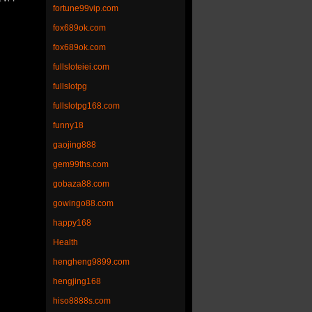
fortune99vip.com
fox689ok.com
fox689ok.com
fullsloteiei.com
fullslotpg
fullslotpg168.com
funny18
gaojing888
gem99ths.com
gobaza88.com
gowingo88.com
happy168
Health
hengheng9899.com
hengjing168
hiso8888s.com