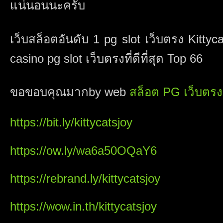
แน่นอนนะครับ
เว็บสล็อตอันดับ 1 pg slot เว็บตรง Kitty
casino pg slot เว็บตรงที่ดีที่สุด Top 66
ขอขอบคุณมากby web
สล็อต PG เว็บตร
https://bit.ly/kittycatsjoy
https://ow.ly/wa6a50OQaY6
https://rebrand.ly/kittycatsjoy
https://wow.in.th/kittycatsjoy