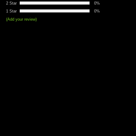
2 Star
0%
1 Star
0%
(Add your review)