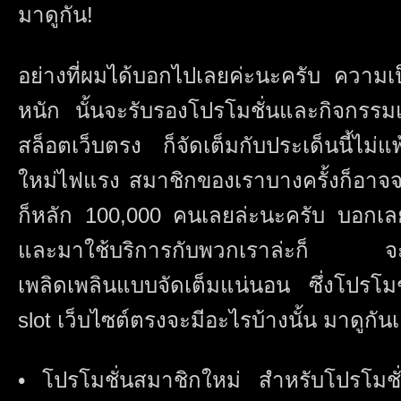
มาดูกัน!
อย่างที่ผมได้บอกไปเลยค่ะนะครับ ความ
หนัก นั้นจะรับรองโปรโมชั่นและกิจกรรมแ
สล็อตเว็บตรง ก็จัดเต็มกับประเด็นนี้ไม่แ
ใหม่ไฟแรง สมาชิกของเราบางครั้งก็อาจจะ
ก็หลัก 100,000 คนเลยล่ะนะครับ บอกเลย
และมาใช้บริการกับพวกเราล่ะก็ จะได้
เพลิดเพลินแบบจัดเต็มแน่นอน ซึ่งโปรโม
slot เว็บไซต์ตรงจะมีอะไรบ้างนั้น มาดูกัน
• โปรโมชั่นสมาชิกใหม่ สำหรับโปรโมชั