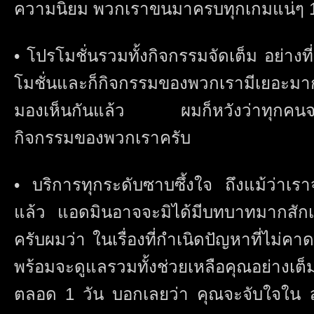
ความนิยม พวกเราขนมาครบทุกเกมแน่ๆ
• โปรโมชั่นรวมทั้งกิจกรรมจัดเต็ม อย่างที
โมชั่นและก็กิจกรรมของพวกเรามีเยอะ
มองเห็นกันแล้ว ผมก็หวังว่าทุกคนจะรู้
กิจกรรมของพวกเราครับ
• บริการทุกระดับซาบซึ้งใจ ถึงแม้ว่าเ
แล้ว แอดมินอาจจะมิได้มีบทบาทมากสักเท่
ครับผมว่า ในเรื่องที่กำเนิดปัญหาที่ไม่คาด
พร้อมจะดูแลรวมทั้งช่วยเหลือคุณอย่างเต
ตลอด 1 วัน บอกเลยว่า คุณจะจับใจใน 