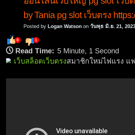
ออนไลน์เว็บใหญ่ pg slot เว็บ
by Tania pg slot เว็บตรง https:
Posted by
Logan Watson
on
วันพุธ มิ.ย. 21, 202
0
1
Read Time:
5 Minute, 1 Second
เว็บสล็อตเว็บตรง
สมาชิกใหม่ไฟแรง แฟ