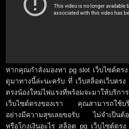
หากคุณกำลังมองหา pg slot เว็บไซต์ตรง อ
ดูมาทางนี้ล่ะนะครับ ที่ เว็บสล็อตเว็บตรง
ตรงน้องใหม่ไฟแรงที่พร้อมจะมาให้บร
เว็บไซต์ตรงของเรา คุณสามารถใช้บริ
อย่างมีความสุขเลยขอรับ ไม่จำเป็นต้อง
หรือโกงเงินอะไร สล็อต pg เว็บไซต์ตรง