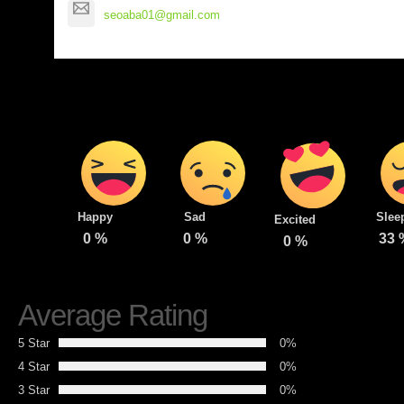
seoaba01@gmail.com
Happy
Sad
Slee
Excited
0
%
0
%
33
0
%
Average Rating
5 Star
0%
4 Star
0%
3 Star
0%