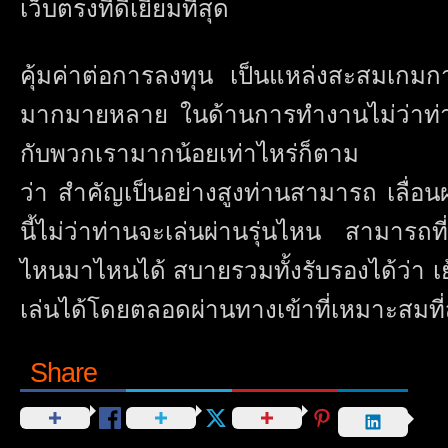
เว็บตรงที่ดีเยี่ยมที่สุด
คุ้มค่าต่อการลงทุน เป็นแหล่งสะสมเกมกา
มากมายหลาย ในด้านการทำงานไม่ว่าท่า
กับพวกเรามากน้อยเท่าไหร่ก็ตาม พวก
ว่า สำคัญเป็นอย่างสูงท่านสามารถ เลื่อนผ
นี้ไม่ว่าท่านจะเล่นผ่านรุ่นไหน สามารถท
ไหนมาไหนได้ สบายรวมทั้งรับรองได้ว่า เ
เล่นได้โดยตลอดผ่านทางเข้าที่เหมาะสมที่ส
Share