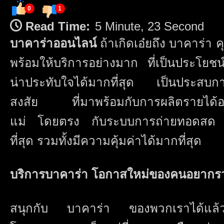
0
1
Read Time:
5 Minute, 23 Second
บาคาร่าออนไลน์
ถ้าเกิดเอ๋ยถึง บาคาร่า ค
พร้อมให้บริการอย่างมาก ที่เป็นประโยชน์
น่าประทับใจได้มากที่สุด เป็นประสบกา
สงสัย ที่มาพร้อมกับการผลิตรายได้
แม่ โดยตรง กับระบบการถ่ายทอดสด เ
ที่สุด รวมทั้งมีความคุ้มค่าได้มากที่สุด
บริการบาคาร่า โอกาสใหม่ของคนอยากร
สนุกกับ บาคาร่า ของพวกเราได้แล้ว