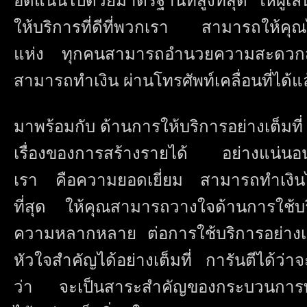
อัดแน่นไปด้วยมาตรฐานที่สูงที่สุด ให้ผู้เล
ให้บริการที่ดีที่พวกเรา สามารถให้คุณไ
แห่ง ทุกคนสามารถอำนวยความสะดวกส
สามารถทำเงิน ผ่านโทรศัพท์เคลื่อนที่ได้แล้
มาพร้อมกับ ด้านการให้บริการอย่างเต็มที่ 
เรื่องของการสร้างรายได้ อย่างแน่นอนเ
เรา คือความยอดเยี่ยม สามารถทำเงินได้ด
ที่สุด ให้คุณสามารถวางใจด้านการใช้บ
ความหลากหลาย ต่อการใช้บริการอย่างเ
หัวใจสำคัญได้อย่างเต็มที่ การันตีได้ว่าจ
ว่า จะเป็นสาระสำคัญของกระบวนการท