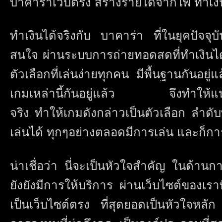
บาคาร่าเว็บตรง สร้างรายได้จากไพ่ ทำเงิ
ทำเงินได้จริงกับ บาคาร่า ที่ในยุคปัจจุบั
สนใจ ผ่านระบบการถ่ายทอดสดที่ทำเงินได้จ
ตัวเลือกที่เล่นง่ายทุกคน มีพื้นฐานกันอยู
เกมเหล่านี้กันอยู่แล้ว จึงทำให้แนวนี้
จริง ทำให้เกมดังกล่าวเป็นตัวเลือก ลำดับที
เล่นได้ ทุกๆอย่างตลอดมีการเล่น และก็กา
น่าเชื่อว่า นี่จะเป็นหัวใจสำคัญ ในด้านก
ยังยังมีการให้บริการ ผ่านเว็บไซต์ของเราท
เป็นเว็บไซต์ตรง ที่สุดยอดเป็นหัวใจหลัก