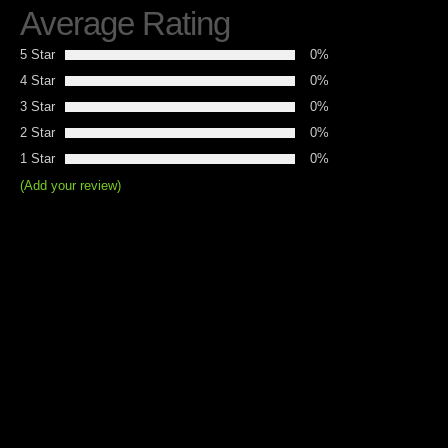
Average Rating
5 Star
0%
4 Star
0%
3 Star
0%
2 Star
0%
1 Star
0%
(Add your review)