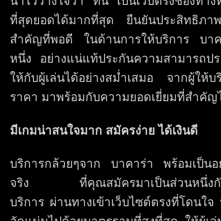
น่าไว้วางใจว่า ที่นี่ เป็นเว็บตรงช่องทางท
ที่สุดยอดได้มากที่สุด ยืนยันประสิทธิภาพ
สำคัญที่พอดี ในด้านการให้บริการ บาค
หนึ่ง อย่างแน่แท้ประกันความสามารถป
ให้กับผู้เล่นได้อย่างสม่ำเสมอ จากผู้ให้
ราคา มาพร้อมกับความยอดเยี่ยมที่สำคัญไ
มีเกมน่าสนใจมาก สมัครง่าย ได้เงินดี
บริการกล้วยๆจาก บาคาร่า พร้อมเป็นอย
จริง ที่คุณสมัครมาเป็นส่วนหนึ่งกับ
บริการ ผ่านทางเข้าเว็บไซต์ตรงที่โดนใจ ท