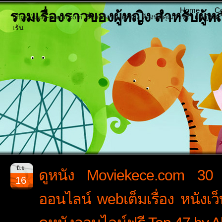
Home
Co
รวมเรื่องราวของผู้หญิง สำหรับผู้หญิ
https://lady-portal.com เรื่องจริงของผู้หญิง ห้องพูดคุณสำหรับผู้หญิงเท
เร้น
มิ.ย.
ดูหนัง Moviekece.com 30
16
ออนไลน์ webเต็มเรื่อง หนังเว