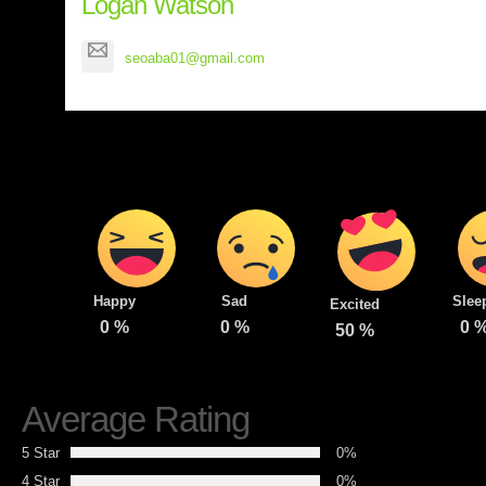
Logan Watson
seoaba01@gmail.com
Happy
Sad
Slee
Excited
0
%
0
%
0
50
%
Average Rating
5 Star
0%
4 Star
0%