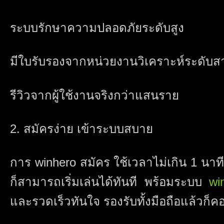
ระบบรักษาความปลอดภัยระดับสูง
มีใบรับรองจากหน่วยงานวิเคราะห์ระดับ
รีวิวจากผู้ใช้งานจริงกว่าแสนราย
2. สมัครง่าย เข้าระบบสบาย
การ winhero สมัคร ใช้เวลาไม่เกิน 1 นาที 
ก็สามารถเริ่มเล่นได้ทันที พร้อมระบบ
wi
และรวดเร็วทันใจ รองรับทั้งมือถือแล้วก็ค