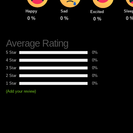
Happy
Sad
Slee
Excited
0
%
0
%
0
0
%
Average Rating
5 Star
0%
4 Star
0%
3 Star
0%
2 Star
0%
1 Star
0%
(Add your review)