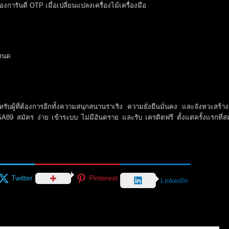
งการันตี OTP เมื่อเปลี่ยนแปลงเครื่องไม้เครื่องมือ
ำหนด
ับผู้ที่ต้องการอีกทั้งความสนุกสนานร่าเริง ความยั่งยืนมั่นคง และจังหวะสร้า
A89 สมัคร ง่าย เข้าระบบ ไม่มีอันตราย และรับ เครดิตฟรี ตั้งแต่ครั้งแรกที่ส
Twitter
Pinterest
LinkedIn