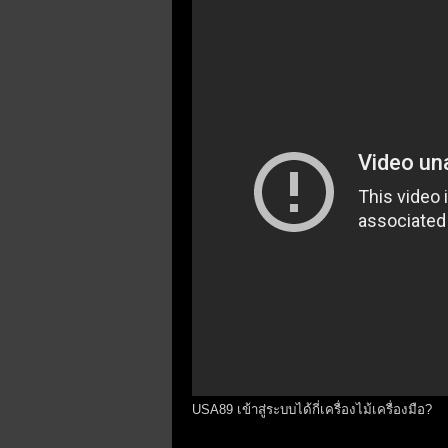
USA89 เข้าสู่ระบบได้กี่เครื่องไม้เครื่องมือ?