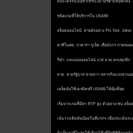
ถอนได้จริงเมื่อทำเทิร์นโอเวอร์ตามข้อตกลง
ชนิดเกมที่ให้บริการใน USA89
สล็อตออนไลน์: ค่ายดังอย่าง PG Slot, Joker,
คาสิโนสด: บาคาร่า รูเล็ต เสือมังกร ถ่ายท
กีฬา: แทงบอลออนไลน์ บาส มวย ครบทุกลีก
หวย: หวยรัฐบาล หวยลาว สลากกินแบ่งฮานอย 
เคล็ดลับใช้เครดิตฟรี USA89 ให้คุ้มที่สุด
เริ่มจากเกมที่มีค่า RTP สูง ตัวอย่างเช่น สล็
เน้นวางเดิมพันน้อยในทีแรกๆ เพื่อประเมินระ
ถ้าเป็นคาสิโนสดให้เลือกโต๊ะที่มีสถิติย้อนหลัง