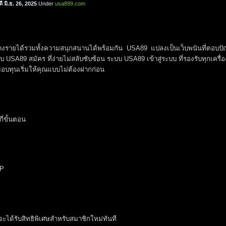
ี มิ.ย. 26, 2025
Under
usa899.com
างรายได้รวมทั้งความสนุกสนานได้พร้อมกัน USA89 แปลงเป็นเว็บพนันที่ตอบป
บบ USA89 สมัคร ที่ง่ายไม่สลับซับซ้อน ระบบ USA89 เข้าสู่ระบบ ที่รองรับทุกเครื่อ
มอบทุนเริ่มให้คุณแบบไม่ต้องฝากก่อน
จ
ี่ขั้นตอน
TP
ะได้รับสิทธิพิเศษสำหรับสมาชิกใหม่ทันที