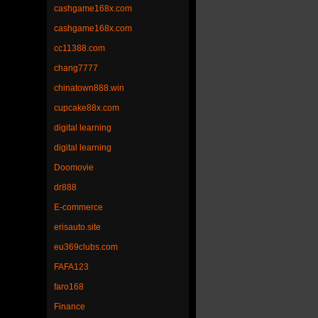
cashgame168x.com
cashgame168x.com
cc11388.com
chang7777
chinatown888.win
cupcake88x.com
digital learning
digital learning
Doomovie
dr888
E-commerce
erisauto.site
eu369clubs.com
FAFA123
faro168
Finance