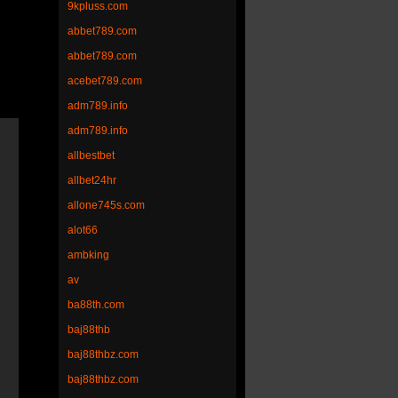
9kpluss.com
abbet789.com
abbet789.com
acebet789.com
adm789.info
adm789.info
allbestbet
allbet24hr
allone745s.com
alot66
ambking
av
ba88th.com
baj88thb
baj88thbz.com
baj88thbz.com