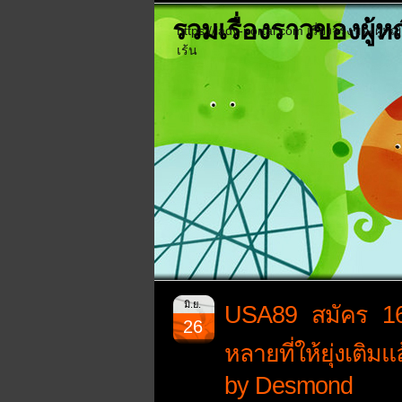
รวมเรื่องราวของผู้หญิ
https://lady-portal.com เรื่องจริงของผู้ห
เร้น
มิ.ย.
USA89 สมัคร 16 
26
หลายที่ให้ยุ่งเติ
by Desmond