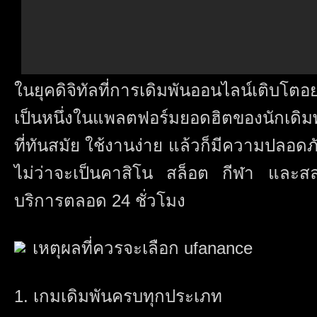
ในยุคดิจิทัลที่การเดิมพันออนไลน์เติบโ
เป็นหนึ่งในแพลตฟอร์มยอดฮิตของนักเด
ที่ทันสมัย ใช้งานง่าย แล้วก็มีความปลอด
ไม่ว่าจะเป็นคาสิโน สล็อต กีฬา และสลา
บริการตลอด 24 ชั่วโมง
เหตุผลที่ควรจะเลือก ufanance
1. เกมเดิมพันครบทุกประเภท