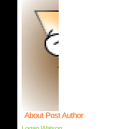
About Post Author
Logan Watson