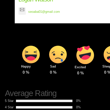
seoaba01@gmail.com
Happy
Sad
Slee
Excited
0
%
0
%
0
0
%
Average Rating
5 Star
0%
4 Star
0%