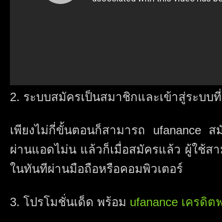
2. ระบบสมัครเป็นสมาชิกและเข้าสู่ระบบที
เพียงไม่กี่ขั้นตอนก็สามารถ ufanance ส
ผ่านแอดไม่น แล้วก็เมื่อสมัครแล้ว ผู้ใช้
ในทันทีผ่านมือถือหรือคอมพิวเตอร์
3. โปรโมชั่นเด็ด พร้อม
ufanance เครดิตฟ