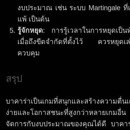
งบประมาณ เช่น ระบบ Martingale ที่เพิ
แพ้ เป็นต้น
รู้จักหยุด
: การรู้เวลาในการหยุดเป็นท
เมื่อถึงขีดจำกัดที่ตั้งไว้ ควรหยุดเล่
ควบคุม
สรุป
บาคาร่าเป็นเกมที่สนุกและสร้างความตื่นเต
ง่ายและโอกาสชนะที่สูงกว่าหลายเกมอื่น
จัดการกับงบประมาณของคุณได้ดี บาคาร่า