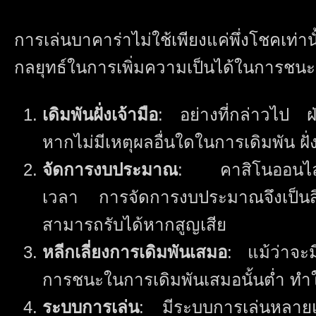
การเล่นบาคาร่าไม่ใช้เพียงแค่พึ่งโชคเท่า
กลยุทธ์ในการเพิ่มความเป็นได้ในการชนะ
เดิมพันฝั่งเจ้ามือ
: อย่างที่กล่าวไป ฝ
หากไม่มีเหตุผลอื่นใดในการเดิมพัน ฝั่งนี
จัดการงบประมาณ
: คาสิโนออนไลน์
เวลา การจัดการงบประมาณจึงเป็นสิ่ง
สามารถรับได้หากสูญเสีย
หลีกเลี่ยงการเดิมพันเสมอ
: แม้ว่าจะม
การชนะในการเดิมพันเสมอนั้นต่ำ ทำให้จ
ระบบการเล่น
: มีระบบการเล่นหลายแบบ