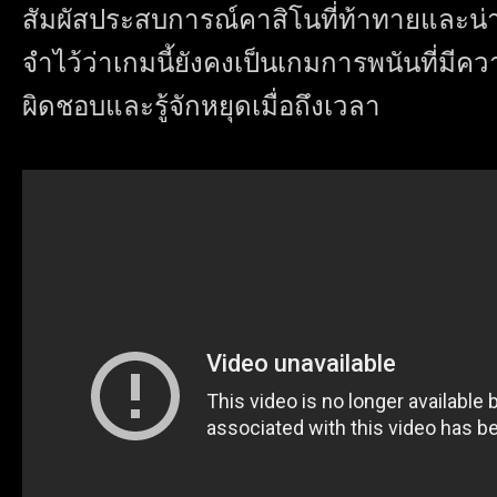
สัมผัสประสบการณ์คาสิโนที่ท้าทายและน่
จำไว้ว่าเกมนี้ยังคงเป็นเกมการพนันที่มีค
ผิดชอบและรู้จักหยุดเมื่อถึงเวลา