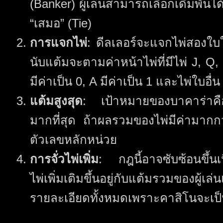
(Banker) ผู้เล่นสามารถเลือกเดิมพันได้
“เสมอ” (Tie)
การแจกไพ่
: ดีลเลอร์จะแจกไพ่สองใบให
นับแต้มจะตามค่าหน้าไพ่ที่มีไพ่ J, Q
มีค่าเป็น 0, A มีค่าเป็น 1 และไพ่ใบอื
แต้มสูงสุด
: เป้าหมายของบาคาร่าคือ
มากที่สุด ถ้าผลรวมของไพ่มีค่ามากกว่
ตัวเลขหลักหน่วย
การจั่วไพ่เพิ่ม
: กฎนี้อาจซับซ้อนขึ้นเน
ไพ่เพิ่มเติมขึ้นอยู่กับแต้มรวมของผู้เล่น
รายละเอียดทั้งหมดเพราะคาสิโนจะเป็น