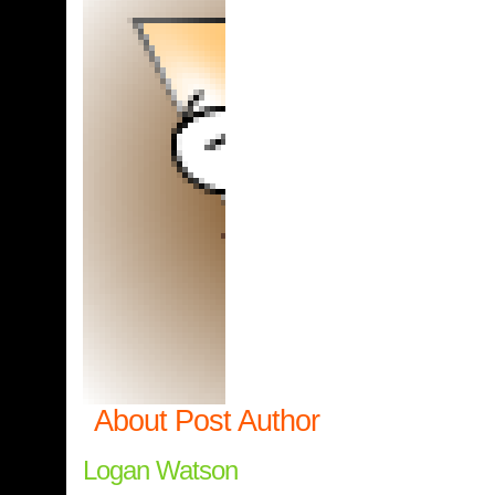
About Post Author
Logan Watson