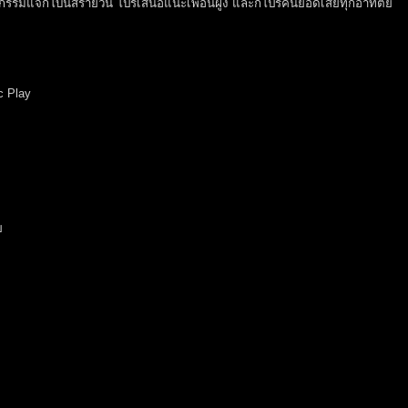
ิจกรรมแจกโบนัสรายวัน โปรเสนอแนะเพื่อนฝูง และก็โปรคืนยอดเสียทุกอาทิตย์
c Play
ย