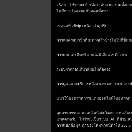
z5vip ใช้ระบบเข้ารหัสระดับสากลรวมทั้งมา
ไม่มีการเปิดเผยแก่บุคคลที่สาม
เหตุผลที่ z5vip เหนือกว่าคู่ปรับ
การสมัครสมาชิกที่สะดวกเร็วข้างในไม่กี่ขั้น
การแจกเครดิตฟรีแบบไม่มีเงื่อนไขที่ยุ่งยาก
ระบบฝากถอนที่นำสมัยไม่ต้องรอ
การดูแลและบริการหลังแนวทางการขายแบบม
แนวโน้มอุตสาหกรรมเกมออนไลน์ในอนาคต
อุตสาหกรรมเกมออนไลน์เติบโตอย่างต่อเนื่อง
แพลตฟอร์ม ไม่ว่าจะเป็นระบบ AI ที่ช่วยเส
การแฮกข้อมูล ทุกของใหม่พวกนี้ทำให้ z5vip 