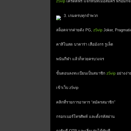
z5vip
เครดิตฟรี แจกทันทีเมื่อสมัคร พร้อมก
3. เกมครบทุกจำพวก
สล็อตจากค่ายดัง PG,
z5vip
Joker, Pragmati
คาสิโนสด บาคาร่า เสือมังกร รูเล็ต
พนันกีฬา แล้วก็หวยครบวงจร
ขั้นตอนลงทะเบียนเป็นสมาชิก
z5vip
อย่างง่า
เข้าเว็บ z5vip
คลิกที่รายการอาหาร “สมัครสมาชิก”
กรอกเบอร์โทรศัพท์ และตั้งรหัสผ่าน
การันตี OTP และเริ่มเล่นได้ทันที