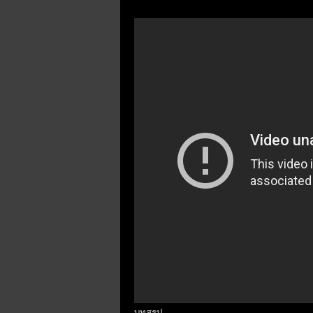
บทสรุป