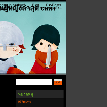
nning in no time!
Blog
Pin Posts
่นผู้หญิงล่าสุด сайт
าพสตรีเพื่อผู้หญิงทุกคน เรื่องราวของจุดซ้อน
หมวดหมู่
037movie