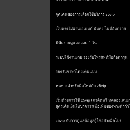
จุดเด่นของการเลือกใช้บริการ z5vip
เว็บตรงไม่ผ่านเอเย่นต์ มั่นคง ไม่มีอันตราย
มีทีมงานดูแลตลอด 1 วัน
ระบบใช้งานง่าย รองรับโทรศัพท์มือถือทุกรุ่น
รองรับภาษาไทยเต็มแบบ
หนทางสำหรับมือใหม่กับ z5vip
เริ่มด้วยการใช้ z5vip เครดิตฟรี ทดลองเล่นเก
สูตรเดินเงินในบาคาร่าเพื่อเพิ่มช่องทางทำกำ
z5vip กับการดูแลข้อมูลผู้ใช้อย่างมือโปร