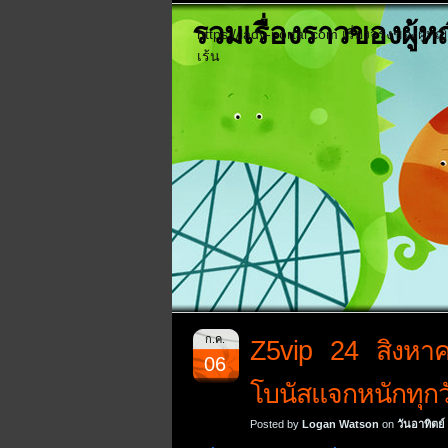
รวมเรื่องราวของผู้หญิ
https://lady-portal.com เรื่องจริงของผู้ห
เร้น
ก.ค.
Z5vip 24 สิงหาคม
06
โบนัสแจกหนักทุกว
Posted by
Logan Watson
on
วันอาทิตย์