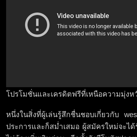
โปรโมชั่นและเครดิตฟรีที่เหนือความมุ่งหว
หนึ่งในสิ่งที่ผู้เล่นรู้สึกชื่นชอบเกี่ยวกับ
ประการและก็สม่ำเสมอ ผู้สมัครใหม่จะได้