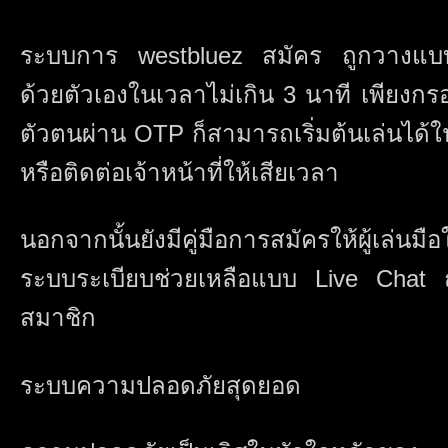
ระบบการ westbluez สมัคร ถูกวางแบบใ
ด้วยตัวเองในเวลาไม่เกิน 3 นาที เพียงกรอ
ตัวตนผ่าน OTP ก็สามารถเริ่มต้นเล่นได้
หรือติดต่อเจ้าหน้าที่ให้เสียเวลา
นอกจากนั้นยังมีคู่มือการสมัครให้ผู้เล่นม
ระบบระเบียบช่วยเหลือแบบ Live Chat
สมาชิก
ระบบความปลอดภัยสุดยอด