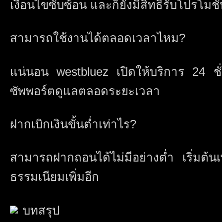
เงื่อนไขซับซ้อน และก็ยังมีสิทธิ์รับโปรโมชั
สามารถใช้งานได้ตลอดเวลาไหม?
แน่นอน westbluez เปิดให้บริการ 24 ชั่
ซัพพอร์ตดูแลตลอดระยะเวลา
ฝากเบิกเงินขั้นต่ำเท่าไร?
สามารถฝากถอนได้ไม่มีอย่างต่ำ เริ่มต้น
ธรรมเนียมเพิ่มอีก
บทสรุป