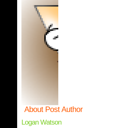
About Post Author
Logan Watson