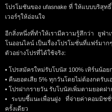
โปรโมชันของ ufasnake ที่ ให้แบบบริสุทธิ์
เวอร์ๆให้อ่อนใจ
อีกสิ่งหนึ่งที่ทำให้เรามีความรู้สึกว่า ยู
โนออนไลน์ เป็นเรื่องโปรโมชั่นที่แฟร์มาก
ตัวอย่างโปรที่ได้ใช้จริง:
• โปรสมัครใหม่รับโบนัส 100% เทิร์นน้อย
• คืนยอดเสีย 5% ทุกวันโดยไม่ต้องกดรับเอ
• โปรฝากรายวัน รับโบนัสเพิ่มตามยอดฝา
• ระบบชี้แนะเพื่อนฝูง ที่จ่ายค่าคอมมิชชั่
ครั้งเดียว