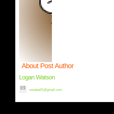
About Post Author
Logan Watson
seoaba01@gmail.com