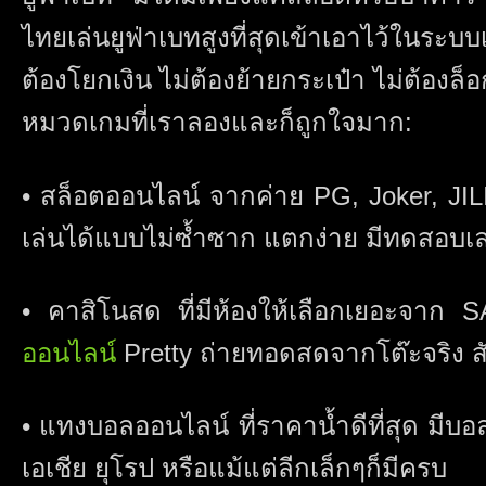
ไทยเล่นยูฟ่าเบทสูงที่สุดเข้าเอาไว้ในระ
ต้องโยกเงิน ไม่ต้องย้ายกระเป๋า ไม่ต้องล็
หมวดเกมที่เราลองและก็ถูกใจมาก:
• สล็อตออนไลน์ จากค่าย PG, Joker, JIL
เล่นได้แบบไม่ซ้ำซาก แตกง่าย มีทดสอบเล
• คาสิโนสด ที่มีห้องให้เลือกเยอะจา
ออนไลน์
Pretty ถ่ายทอดสดจากโต๊ะจริง ส
• แทงบอลออนไลน์ ที่ราคาน้ำดีที่สุด มีบอล
เอเชีย ยุโรป หรือแม้แต่ลีกเล็กๆก็มีครบ