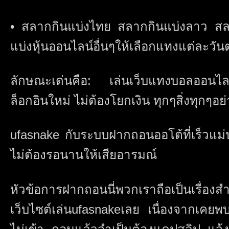
• สลากกินแบ่งไทย สลากกินแบ่งลาว สลาก
แบ่งหุ้นออนไลน์อื่นๆให้เลือกแทงแต่ละว
ลักษณะเด่นคือ: เล่นเว็บแทงบอลออนไลน์
ล็อกอินใหม่ ไม่ต้องโยกเงิน ทุกๆสิ่งทุกๆอย
ufasnake กับระบบฝากถอนออโต้ที่เร็วแม่น
ไม่ต้องรอนานให้เสียอารมณ์
หัวข้อการฝากถอนนี่พวกเราถือเป็นเรื่องส
เว็บไซต์เล่นufasnakeเลย เนื่องจากเคยพบ