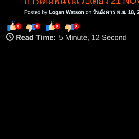
การเดิมพันในเว็บเดียว 21 NO
Posted by
Logan Watson
on
วันอังคาร พ.ย. 18, 
0
0
0
0
Read Time:
5 Minute, 12 Second