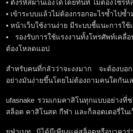
• ตั้งรหัสผ่านเองได้โดยทันที ไม่ต้องใช้รหั
• เข้าระบบแล้วไม่ต้องกรอกอะไรซ้ำไปซ้ำ
• หน้าเว็บใช้งานง่าย มีระบบชี้แนะการใช
• รองรับการใช้แรงงานทั้งโทรศัพท์เคลื่อ
ต้องโหลดแอป
สำหรับคนที่กลัวว่าจะงงมาก จะต้องบอ
อย่างมันง่ายขึ้นโดยไม่ต้องถามคนใดกันเ
ufasnake รวมเกมคาสิโนทุกแบบอย่างที่ชาว
สล็อต คาสิโนสด กีฬา และก็ลอตเตอรี่ในเว
ยูฟ่าเบท มิได้มีเพียงแค่สล็อตหรือบาคาร