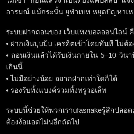
ไม่เข้า ถอนแล้วจำเป็นต้องแคปสลิป แจ้ง
อารมณ์ แม้กระนั้น ยูฟ่าเบท หยุดปัญหาเห
ระบบฝากถอนของ เว็บแทงบอลออนไลน์ คื
• ฝากเงินปุบปับ เครดิตเข้าโดยทันที ไม่ต้
• ถอนเงินแล้วได้รับเงินภายใน 5–10 วิ
เกินนี้
• ไม่มีอย่างน้อย อยากฝากเท่าใดก็ได้
• รองรับทั้งแบงค์รวมทั้งทรูวอเล็ท
ระบบนี้ช่วยให้พวกเราufasnakeรู้สึกป
ต้องง้อแอดไม่นอีกถัดไป