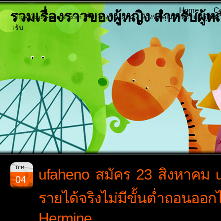
Home
Co
รวมเรื่องราวของผู้หญิง สำหรับผู้หญิ
https://lady-portal.com เรื่องจริงของผู้หญิง ห้องพูดคุณสำหรับผู้หญิงเท
เร้น
ก.ค.
ufaheno สมัคร 23 สิงหาคม u
04
รายได้จริงไม่มีขั้นต่ำถอนออก
Hermine