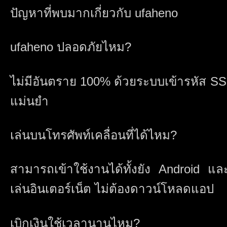
ปัญหาที่พบมากเกี่ยวกับ ufaheno
ufaheno ปลอดภัยไหม?
ไม่มีอันตราย 100% ด้วยระบบเข้ารหัส SSL
แม่นยำ
เล่นบนโทรศัพท์เคลื่อนที่ได้ไหม?
สามารถเข้าใช้งานได้ทั้งยัง Android 
เล่นอินเตอร์เน็ต ไม่ต้องดาวน์โหลดแอป
เบิกเงินใช้เวลานานไหม?