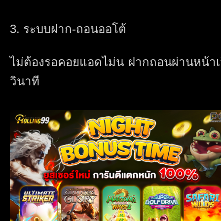
3. ระบบฝาก-ถอนออโต้
ไม่ต้องรอคอยแอดไม่น ฝากถอนผ่านหน้าเว
วินาที