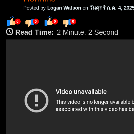
Posted by
Logan Watson
on
วันศุกร์ ก.ค. 4, 202
0
0
0
0
Read Time:
2 Minute, 2 Second