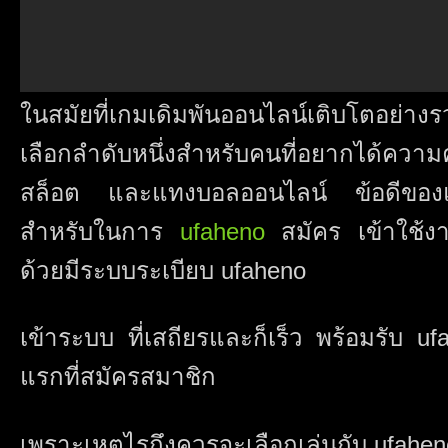
ในสมัยที่เกมเดิมพันออนไลน์เติบโตอย่าง
เลือกลำดับหนึ่งสำหรับคนที่อยากได้ความค
สล็อต และแทงบอลออนไลน์ ข้อดีของแ
สำหรับในการ
ufaheno
สมัคร เข้าใช้งาน
ด้วยมีระบบระเบียบ ufaheno
เข้าระบบ ที่เสถียรและก็เร็ว พร้อมรับ u
แรกที่สมัครสมาชิก
เพราะเหตุไรถึงควรจะเลือกเล่นกับ ufahen