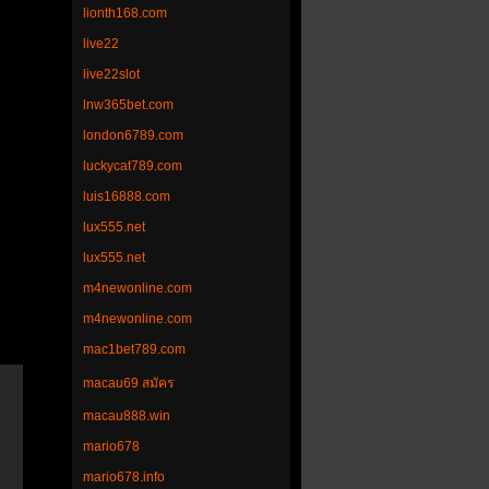
lionth168.com
live22
live22slot
lnw365bet.com
london6789.com
luckycat789.com
luis16888.com
lux555.net
lux555.net
m4newonline.com
m4newonline.com
mac1bet789.com
macau69 สมัคร
macau888.win
mario678
mario678.info