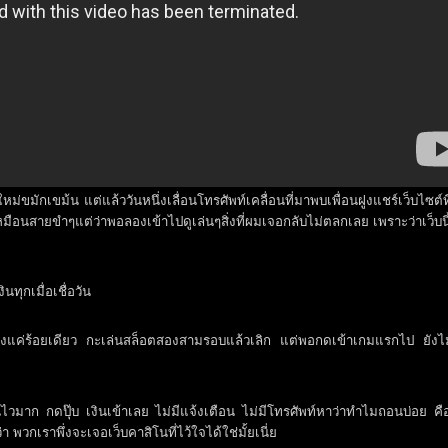
ม่ขมักเขม้น แต่แล้ววันหนึ่งเลื่อนโทรศัพท์เคลื่อนที่มาพบเพื่อนฝูงแชร์เว็บไซต์ที่
หมือนสายขำๆแต่ว่าพอลองเข้าไปดูเล่นๆสิ่งที่ผมเจอกลับไม่ตลกเลย เพราะว่าเว็บนี
ทุกเมื่อเชื่อวัน
แค่ร้อยเดียว กะเล่นสล็อตสองสามรอบแล้วเลิก แต่พอกดเข้าเกมแรกไป ยังไม
ไวมาก กดปุ๊บ เงินเข้าเลย ไม่มีแจ้งเตือน ไม่มีโทรศัพท์หาว่าทำไมถอนบ่อย คื
ว่า พวกเราพึ่งจะเจอเว็บคาสิโนที่ไว้ใจได้ใช่มั้ยเนี่ย