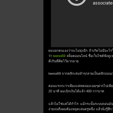
ผมบอกตนเองว่าจะไม่ยุ่งอีก ถ้าเกิดไม่มีอะไรให
ว่า
teenoi69
สล็อตออนไลน์ ชื่อเว็บไซต์ฟังดูเ
ดีเกินที่คิดไว้มากมาย
teenoi69 จากคลิกเล่นขำๆกลายเป็นคลิกถอนเงิน
ตอนแรกกะว่าเพียงแค่ทดลองเฉยๆฝากไปเพียง
20 นาที ผมเบิกเงินได้แล้ว 400 กว่าบาท
แล้วไม่ใช่แค่ได้กำไร แม้กระนั้นระบบถอนมัน
ง่ายจนถึงผมต้องหยุดเล่นครู่หนึ่ง แล้วนั่งรู้สึก