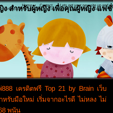
Home
Contact
Lets get your new site up and ru
ง สำหรับผู้หญิง เพื่อคุณผู้หญิง แฟชั
ญิง ห้องพูดคุณสำหรับผู้หญิงเท่านั้น ไม่ต้องกลัวความลับจะหลุด คู่มือดูแลสุขภ
noi888 เครดิตฟรี Top 21 by Brain เว็บ
หรับมือใหม่ เริ่มจากอะไรดี ไม่หลง ไม่
68 พนัน