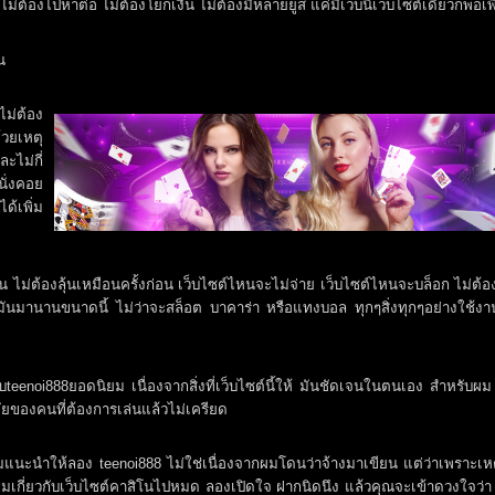
่ต้องไปหาต่อ ไม่ต้องโยกเงิน ไม่ต้องมีหลายยูส แค่มีเว็บนี้เว็บไซต์เดียวก็พอเพ
น
ม่ต้อง
้วยเหตุ
ละไม่กี่
ั่งคอย
ด้เพิ่ม
น ไม่ต้องลุ้นเหมือนครั้งก่อน เว็บไซต์ไหนจะไม่จ่าย เว็บไซต์ไหนจะบล็อก ไม่ต้อ
่กับมันมานานขนาดนี้ ไม่ว่าจะสล็อต บาคาร่า หรือแทงบอล ทุกๆสิ่งทุกๆอย่างใช้งา
็บteenoi888ยอดนิยม เนื่องจากสิ่งที่เว็บไซต์นี้ให้ มันชัดเจนในตนเอง สำหรับผม
ดภัยของคนที่ต้องการเล่นแล้วไม่เครียด
มแนะนำให้ลอง teenoi888 ไม่ใช่เนื่องจากผมโดนว่าจ้างมาเขียน แต่ว่าเพราะเหต
มเกี่ยวกับเว็บไซต์คาสิโนไปหมด ลองเปิดใจ ฝากนิดนึง แล้วคุณจะเข้าดวงใจว่า 