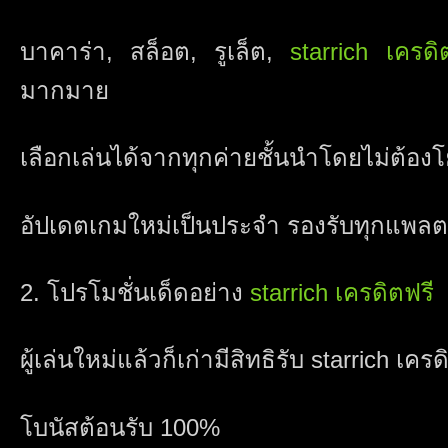
บาคาร่า, สล็อต, รูเล็ต,
starrich เครดิ
มากมาย
เลือกเล่นได้จากทุกค่ายชั้นนำโดยไม่ต้อง
อัปเดตเกมใหม่เป็นประจำ รองรับทุกแพล
2. โปรโมชั่นเด็ดอย่าง
starrich เครดิตฟรี
ผู้เล่นใหม่แล้วก็เก่ามีสิทธิรับ starrich เครด
โบนัสต้อนรับ 100%