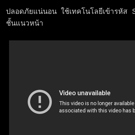
ปลอดภัยแน่นอน ใช้เทคโนโลยีเข้ารหัส 
ชั้นแนวหน้า