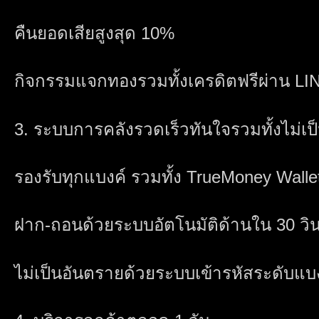
คืนยอดเสียสูงสุด 10%
กิจกรรมแจกทองรวมทั้งเครดิตฟรีผ่าน LINE
3. ระบบการคลังรวดเร็วทันใจรวมทั้งไม่เป
รองรับทุกแบงค์ รวมทั้ง TrueMoney Walle
ฝาก-ถอนด้วยระบบอัตโนมัติด้านใน 30 วิน
ไม่เป็นอันตรายด้วยระบบเข้ารหัสระดับแบ