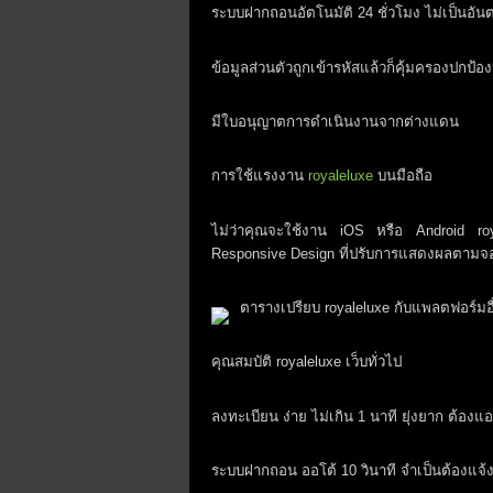
ระบบฝากถอนอัตโนมัติ 24 ชั่วโมง ไม่เป็นอัน
ข้อมูลส่วนตัวถูกเข้ารหัสแล้วก็คุ้มครองปกป้อ
มีใบอนุญาตการดำเนินงานจากต่างแดน
การใช้แรงงาน
royaleluxe
บนมือถือ
ไม่ว่าคุณจะใช้งาน iOS หรือ Android royal
Responsive Design ที่ปรับการแสดงผลตามจออั
ตารางเปรียบ royaleluxe กับแพลตฟอร์มอื
คุณสมบัติ royaleluxe เว็บทั่วไป
ลงทะเบียน ง่าย ไม่เกิน 1 นาที ยุ่งยาก ต้องแ
ระบบฝากถอน ออโต้ 10 วินาที จำเป็นต้องแจ้