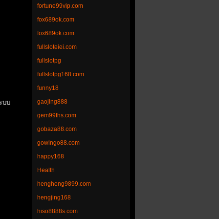
fortune99vip.com
fox689ok.com
fox689ok.com
fullsloteiei.com
fullslotpg
fullslotpg168.com
funny18
gaojing888
ระบบ
gem99ths.com
gobaza88.com
gowingo88.com
happy168
Health
hengheng9899.com
hengjing168
hiso8888s.com