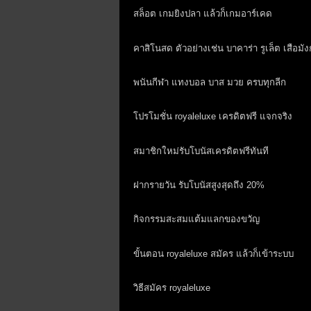
สล็อต เกมยิงปลา แล้วก็เกมอาร์เคด
คาสิโนสด ตัวอย่างเช่น บาคาร่า รูเล็ต เสือมั
พนันกีฬา แทงบอล บาส มวย ครบทุกลีก
โปรโมชั่น royaleluxe เครดิตฟรี แจกจริง
สมาชิกใหม่รับโบนัสเครดิตฟรีทันที
ฝากรายวัน รับโบนัสสูงสุดถึง 20%
กิจกรรมสะสมแต้มแลกของขวัญ
ขั้นตอน royaleluxe สมัคร แล้วก็เข้าระบบ
วิธีสมัคร royaleluxe