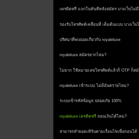
เครดิตฟรี แจกในทันทีหลังสมัคร บางเว็บไม่มี
รองรับโทรศัพท์เคลื่อนที่ เต็มต้นแบบ บางเว็
ปริศนาที่พบบ่อยเกี่ยวกับ royaleluxe
royaleluxe สมัครยากไหม?
ไม่ยาก ใช้หมายเลขโทรศัพท์แล้วก็ OTP ก็สมั
royaleluxe เข้าระบบ ไม่มีอันตรายไหม?
ระบบเข้ารหัสข้อมูล ปลอดภัย 100%
royaleluxe เครดิตฟรี
ถอนเงินได้ไหม?
สามารถทำยอดเทิร์นตามเงื่อนไขเพื่อถอนได้