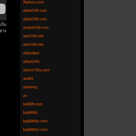
9kpluss.com
abbet789.com
abbet789.com
เป็น
acebet789.com
ย่าง
adm789.info
adm789.info
allbestbet
allbet24hr
allone745s.com
alot66
ambking
av
ba88th.com
baj88thb
baj88thbz.com
baj88thbz.com