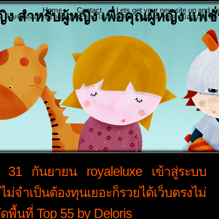
Home
Contact
Lets get your new site up and ru
ง สำหรับผู้หญิง เพื่อคุณผู้หญิง แฟชั
ญิง ห้องพูดคุณสำหรับผู้หญิงเท่านั้น ไม่ต้องกลัวความลับจะหลุด คู่มือดูแลสุขภ
ร 31 กันยายน royaleluxe เข้าสู่ระบบ
ม่จำเป็นต้องทุนเยอะก็รวยได้เว็บตรงไม่
ดพื้นที่ Top 55 by Deloris