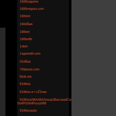
1688sagame
1688vegasx.com
168slot
168สล็อต
188bet
188betth
1xbet
1xgameth.com
55สล็อต
789pluss.com
8lots.me
918kiss
918kiss ดาวน์โหลด
918KissABAABAGroup2BaccaratCasinoJoker123PGPG
SlotPGSlotPussy888
918kissauto