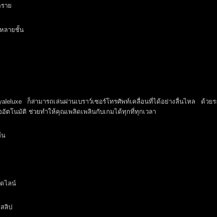
ตราย
งหลายชั้น
eluxe ก็สามารถเล่นผ่านเบราว์เซอร์โทรศัพท์เคลื่อนที่ได้อย่างลื่นไหล ด้วย
ตโนมัติ ช่วยทำให้คุณเพลิดเพลินกับเกมได้ทุกที่ทุกเวลา
่น
อดไลน์
งสลิป