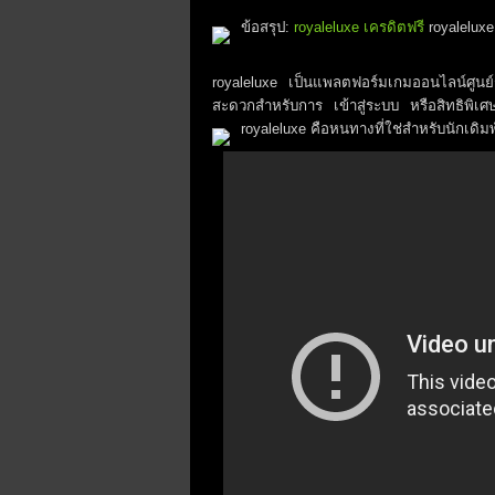
ข้อสรุป:
royaleluxe เครดิตฟรี
royaleluxe 
royaleluxe เป็นแพลตฟอร์มเกมออนไลน์ศูนย์
สะดวกสำหรับการ เข้าสู่ระบบ หรือสิทธิพิเ
royaleluxe คือหนทางที่ใช่สำหรับนักเดิม