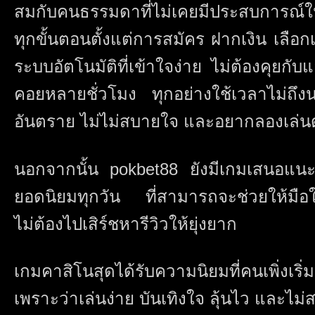
สมกับคนธรรมดาที่ไม่เคยมีประสบการณ์
ทุกขั้นตอนตั้งแต่การสมัคร ฝากเงิน เลือ
ระบบอัตโนมัติที่เข้าใจง่าย ไม่ต้องคุยกับ
คอยหลายชั่วโมง ทุกอย่างใช้เวลาไม่ถึงนา
อันตราย ไม่ไม่สบายใจ และอยากลองเล่นด
นอกจากนั้น pokbet88 ยังมีเกมเสนอแนะสำ
ยอดนิยมทุกวัน ที่สามารถจะช่วยให้มือใหม
ไม่ต้องไปเสิร์ชหารีวิวให้ยุ่งยาก
เกมคาสิโนสุดได้รับความนิยมที่คนเพิ่ง
เพราะว่าเล่นง่าย บันเทิงใจ ลุ้นไว และไม่