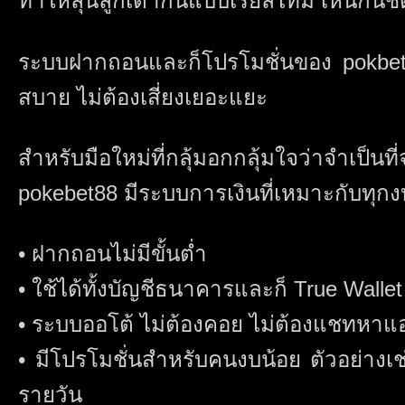
ทำให้ลุ้นลูกเต๋ากันแบบเรียลไทม์ เห็นกันช
ระบบฝากถอนและก็โปรโมชั่นของ pokbet ท
สบาย ไม่ต้องเสี่ยงเยอะแยะ
สำหรับมือใหม่ที่กลุ้มอกกลุ้มใจว่าจำเป็นท
pokebet88 มีระบบการเงินที่เหมาะกับทุก
• ฝากถอนไม่มีขั้นต่ำ
• ใช้ได้ทั้งบัญชีธนาคารและก็ True Wallet
• ระบบออโต้ ไม่ต้องคอย ไม่ต้องแชทหาแ
• มีโปรโมชั่นสำหรับคนงบน้อย ตัวอย่างเ
รายวัน