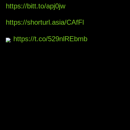
https://bitt.to/apj0jw
https://shorturl.asia/CAfFl
https://t.co/529nlREbmb