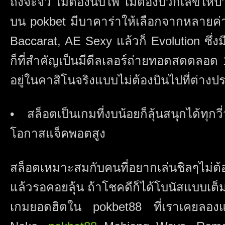
ถึงจะจั่ว ไม่ต้องนับไพ่ ไม่ต้องบวกเลขให้
บน pokbet มีบาคาร่าให้เลือกจากหลายค่
Baccarat, AE Sexy แล้วก็ Evolution ซึ่
ก็ที่สำคัญเป็นมีดีลเลอร์ถ่ายทอดสดตลอด
อยู่ในคาสิโนจริงแบบไม่ต้องบินไปที่ต่างป
• สล็อตเป็นเกมที่งบน้อยก็ลุ้นสนุกได้ทุกวี
โอกาสแจ็คพอตสูง
สล็อตเหมาะสมกับคนที่อยากเล่นชิลๆไม่ต
แล้วรอคอยลุ้น ถ้าโชคดีก็ได้โบนัสแบบเต็
เกมยอดฮิตใน pokbet88 ที่เราเคยลอง