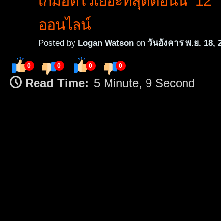
เกมฮิตไว้เยอะที่สุดตอนนี้ 1
ออนไลน์
Posted by
Logan Watson
on
วันอังคาร พ.ย. 18, 
0
0
0
0
Read Time:
5 Minute, 9 Second