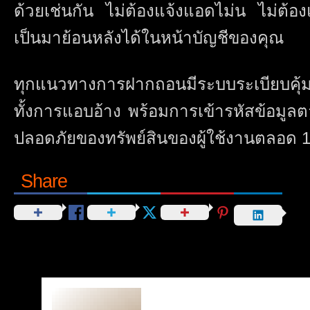
ด้วยเช่นกัน ไม่ต้องแจ้งแอดไม่น ไม่ต้
เป็นมาย้อนหลังได้ในหน้าบัญชีของคุณ
ทุกแนวทางการฝากถอนมีระบบระเบียบคุ้
ทั้งการแอบอ้าง พร้อมการเข้ารหัสข้อมู
ปลอดภัยของทรัพย์สินของผู้ใช้งานตลอด 1
Share