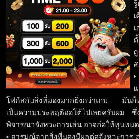
ร
เ
เ
ต
ถ
ส
•
แ
โฟกัสกับสิ่งที่มองมากยิ่งกว่าเกม มันก
เป็นความประพฤติออโต้ไปเลยครับผม ซึ่ง
พิจารณาจังหวะการเล่น อาจก่อให้ทุนหมด
• อารมณ์จากสิ่งที่มองมีผลต่อจังหวะการเ