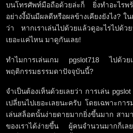
บนโทรศัพท์มือถือด้วยล่ะก็ ยิ่งทำอะไรพ
อย่างงี้มันมีผลดีหรือผลข้างเคียงยังไง? ใ
ว่า หากเราเล่นไปด้วยแล้วดูอะไรไปด้วย
เยอะแค่ไหน มาดูกันเลย!
ทำไมการเล่นเกม pgslot718 ไปด้วยแล้
พฤติกรรมธรรมดาปัจจุบันนี้?
จำเป็นต้องเห็นด้วยเลยว่า การเล่น pgslo
เปลี่ยนไปเยอะเลยนะครับ โดยเฉพาะการมา
เล่นสล็อตนั้นง่ายดายมากยิ่งขึ้นมาก สาม
ของเราได้ง่ายขึ้น ผู้คนจำนวนมากก็เลย