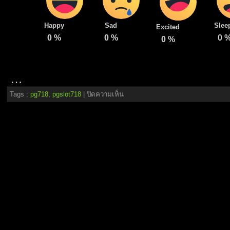
Happy
Sad
Slee
Excited
0
%
0
%
0
0
%
…
บน
Tags :
pg718
,
pgslot718
|
ปิดความเห็น
casino
online
pgslot
เว็บ
สล็อต
ที่
สาย
ปั่น
ต้อง
ลอง
โบนัส
มาไว
เกม