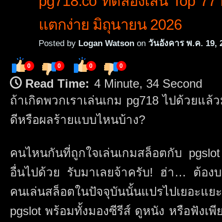
pg718.co ทดลองเล่น Top 77 b
แตกง่าย มิถุนายน 2026
Posted by
Logan Watson
on
วันอังคาร พ.ค. 19, 
0
0
0
0
Read Time:
4 Minute, 34 Second
ถ้าเกิดพวกเราเล่นเกม pg718 ไปด้วยแล้
ดีหรือผลร้ายแบบไหนบ้าง?
คนไหนกันที่ถูกใจเล่นเกมสล็อตกับ pgslo
อื่นไปด้วย รับมาเลยจ้าครับ! ฮ่า… ต้อ
คนเล่นสล็อตในปัจจุบันนั้นแปรไปเยอะแ
pgslot พร้อมทั้งมองซีรีส์ ดูหนัง หรือฟังเ