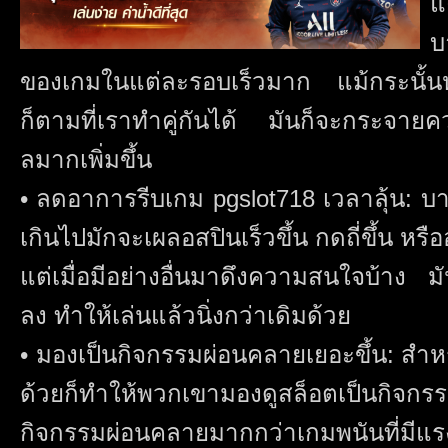
แ
บ
ของเกมในแต่ละรอบเร็วมาก แม้กระนั้น
ก็ตามที่เราทำคู่กันได้ มันก็จะกระจา
ลมากเพิ่มขึ้น
• ลดอาการรีบเกม pgslot718 เวลาลุ้น: 
เกินไปมักจะเผลอสปินเร็วขึ้น กดถี่ขึ้น หร
แต่เมื่อมีอย่างอื่นมาดึงความสนใจบ้าง มั
ลง ทำให้เล่นแล้วนิ่งกว่าเดิมด้วย
• มองเป็นกิจกรรมผ่อนคลายเยอะขึ้น: สำ
ด้วยก็ทำให้พวกเขามองดูสล็อตเป็นกิจกรรม
กิจกรรมผ่อนคลายมากกว่าเกมพนันที่มีแรง