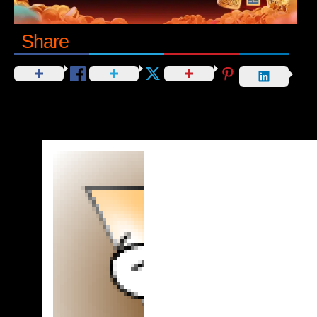
Share