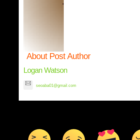
About Post Author
Logan Watson
seoaba01@gmail.com