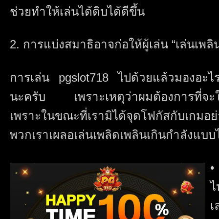
ช่วยทำให้เล่นได้ดิบได้ดีขึ้น
2. การแบ่งสมาธิอาจก่อให้ผู้เล่น “เล่นเพลิน
การเล่น pgslot718 ไปด้วยแล้วมองอะไรไป
นะครับ เพราะเหตุว่าผมต้องการที่จะให้
เพราะในขณะที่เรามิได้จุดโฟกัสกับเกมอย
พวกเราเผลอเล่นเพลิดเพลินเกินกำลังแบบไม
•
ไ
เ