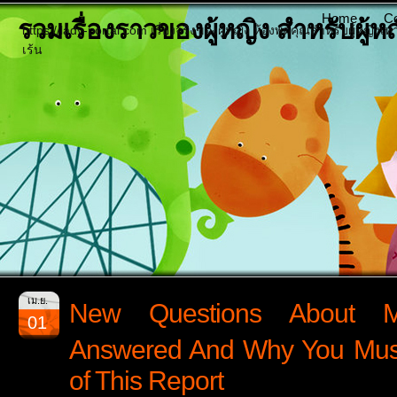
Home
Co
รวมเรื่องราวของผู้หญิง สำหรับผู้หญิ
https://lady-portal.com เรื่องจริงของผู้หญิง ห้องพูดคุณสำหรับผู้หญิงเท
เร้น
เม.ย.
New Questions About Mm
01
Answered And Why You Mus
of This Report