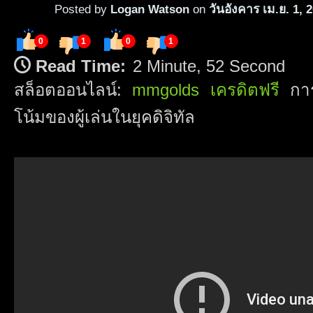
Posted by
Logan Watson
on
วันอังคาร เม.ย. 1, 
0
1
0
1
Read Time:
2 Minute, 52 Second
สล็อตออนไลน์:
mmgolds เครดิตฟรี
การ
โน้มของผู้เล่นในยุคดิจิทัล