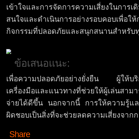
เข้าใจและการจัดการความเสี่ยงในการเดิมพ
สนใจและดำเนินการอย่างรอบคอบเพื่อให้ก
กิจกรรมที่ปลอดภัยและสนุกสนานสำหรับ
ข้อเสนอแนะ:
เพื่อความปลอดภัยอย่างยั่งยืน ผู้ให้บ
เครื่องมือและแนวทางที่ช่วยให้ผู้เล่นส
จ่ายได้ดีขึ้น นอกจากนี้ การให้ความรู้แ
ผิดชอบเป็นสิ่งที่จะช่วยลดความเสี่ยงจ
Share