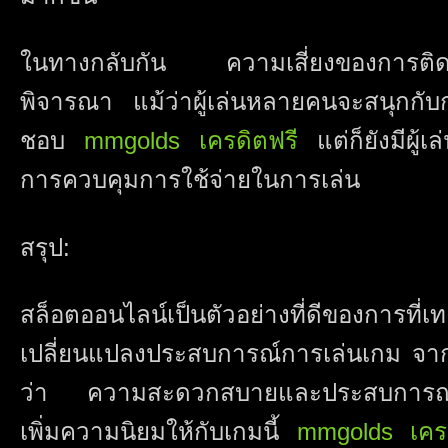
ในทางกลับกัน ความเสี่ยงของการติดการ
พิจารณา แม้ว่าผู้เล่นหลายคนจะสนุกกับก
ชอบ
mmgolds เครดิตฟรี
แต่ก็ยังมีผู้เ
การควบคุมการใช้จ่ายในการเล่น
สรุป:
สล็อตออนไลน์เป็นตัวอย่างที่ดีของการที่เ
เปลี่ยนแปลงประสบการณ์การเล่นเกม จาก
ว่า ความสะดวกสบายและประสบการณ์การ
เพิ่มความนิยมให้กับเกมนี้
mmgolds เครด