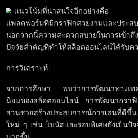
แนวโน้มที่น่าสนใจอีกอย่างคือ ผู้
แพลตฟอร์มที่มีกราฟิกสวยงามและประสบกา
นอกจากนี้ความสะดวกสบายในการเข้าถึงผ่
ปัจจัยสำคัญที่ทำให้สล็อตออนไลน์ได้รับค
การวิเคราะห์:
จากการศึกษา พบว่าการพัฒนาทางเทค
นิยมของสล็อตออนไลน์ การพัฒนากราฟิก 
ส่วนช่วยสร้างประสบการณ์การเล่นที่ดีขึ
ใหม่ ๆ เช่น โบนัสและรอบพิเศษยังเป็นปัจจัย
มากขึ้น