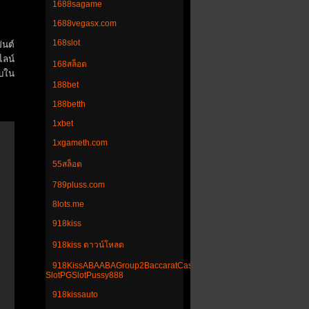
1688sagame
1688vegasx.com
168slot
่นต์
ไลน์
168สล็อต
จบใน
188bet
188betth
1xbet
1xgameth.com
55สล็อต
789pluss.com
8lots.me
918kiss
918kiss ดาวน์โหลด
918KissABAABAGroup2BaccaratCasinoJoker123PGPG
SlotPGSlotPussy888
918kissauto