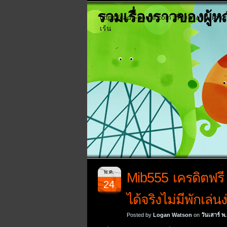
รวมเรื่องราวของผู้หญิ
https://lady-portal.com เรื่องจริงของผู้ห
เร้น
พ.ค.
Mib555 เครดิตฟร
24
ได้จริงไม่มีพักเล่น
Posted by
Logan Watson
on
วันเสาร์ พ