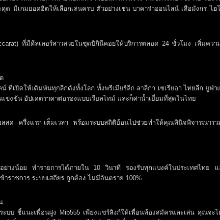
ีสะดุด มีเกมยอดฮิตให้เลือกเล่นครบ ตัวอย่างเช่น บาคาร่าออนไลน์ เสือมังกร ไฮโ
carat) ที่มีดีลเลอร์สาวสวยในชุดบิกินีคอยให้บริการตลอด 24 ชั่วโมง เพิ่มความ
ุด
เปิดให้เดิมพันทุกลีกดังทั้งโลก ทั้งพรีเมียร์ลีก ลาลีกา เซเรียอา ไทยลีก ยูฟ่
แข่งขัน อัปเดตราคาต่อรองแบบเรียลไทม์ และก็ค่าน้ำเยี่ยมที่สุดในไทย
อลสด ครึ่งแรก-เต็มเวลา พร้อมระบบสถิติย้อนไปช่วยทำให้คุณพินิจพิจารณารวม
ย่างน้อย ทำรายการได้ภายใน 10 วินาที รองรับทุกแบงค์ในประเทศไทย แล
อข้าราชการ ระบบเสถียร ถูกต้อง ไม่มีอันตราย 100%
น
บบ ชี้แนะเพื่อนฝูง Mib555 เพียงแชร์ลิงก์ให้เพื่อนพ้องสมัครและเล่น คุณจะได