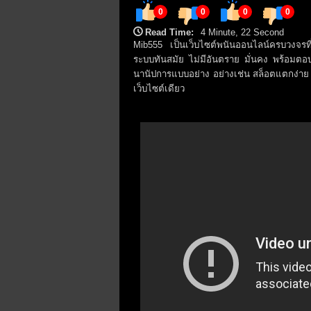
0
0
0
0
Read Time:
4 Minute, 22 Second
Mib555 เป็นเว็บไซต์พนันออนไลน์ครบวงจรที่
ระบบทันสมัย ไม่มีอันตราย มั่นคง พร้อมตอบโ
นานัปการแบบอย่าง อย่างเช่น สล็อตแตกง่า
เว็บไซต์เดียว