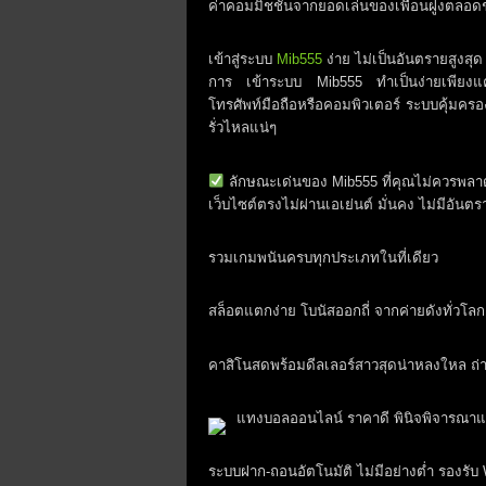
ค่าคอมมิชชั่นจากยอดเล่นของเพื่อนฝูงตลอดชาต
เข้าสู่ระบบ
Mib555
ง่าย ไม่เป็นอันตรายสูงสุด
การ เข้าระบบ Mib555 ทำเป็นง่ายเพียงแค่ก
โทรศัพท์มือถือหรือคอมพิวเตอร์ ระบบคุ้มคร
รั่วไหลแน่ๆ
ลักษณะเด่นของ Mib555 ที่คุณไม่ควรพลา
เว็บไซต์ตรงไม่ผ่านเอเย่นต์ มั่นคง ไม่มีอันตร
รวมเกมพนันครบทุกประเภทในที่เดียว
สล็อตแตกง่าย โบนัสออกถี่ จากค่ายดังทั่วโลก
คาสิโนสดพร้อมดีลเลอร์สาวสุดน่าหลงใหล ถ
แทงบอลออนไลน์ ราคาดี พินิจพิจารณา
ระบบฝาก-ถอนอัตโนมัติ ไม่มีอย่างต่ำ รองรับ 