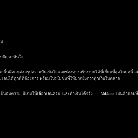
ัน
ับปัญหาทันใจ
ะนั้นคือแหล่งสรุปความบันเทิงใจและช่องทางสร้างรายได้ที่เยี่ยมที่สุดในยุคนี้ ส
ณ์ เล่นได้ทุกที่ที่ต้องการ พร้อมโปรโมชั่นที่ให้มากยิ่งกว่าทุกเว็บในตลาด
่เป็นอันตราย มีเกมให้เลือกเล่นครบ และทำเงินได้จริง — Mib555 เป็นคำตอบที