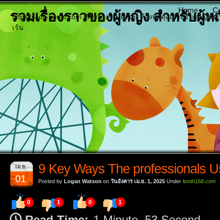
Home
Co
รวมเรื่องราวของผู้หญิง สำหรับผู้หญิ
https://lady-portal.com เรื่องจริงของผู้หญิง ห้องพูดคุณสำหรับผู้หญิงเท
เร้น
9 Key Ways The professionals U
เม.ย.
01
Posted by
Logan Watson
on
วันอังคาร เม.ย. 1, 2025
Under
lionth168.com
0
1
0
1
Read Time:
1 Minute, 53 Second