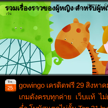
Home
Co
รวมเรื่องราวของผู้หญิง สำหรับผู้หญิ
https://lady-portal.com เรื่องจริงของผู้หญิง ห้องพูดคุณสำหรับผู้หญิงเท
เร้น
มิ.ย.
gowingo เครดิตฟรี 29 สิงหาค
25
เกมดังครบทุกค่าย เว็บแท้ ไม่