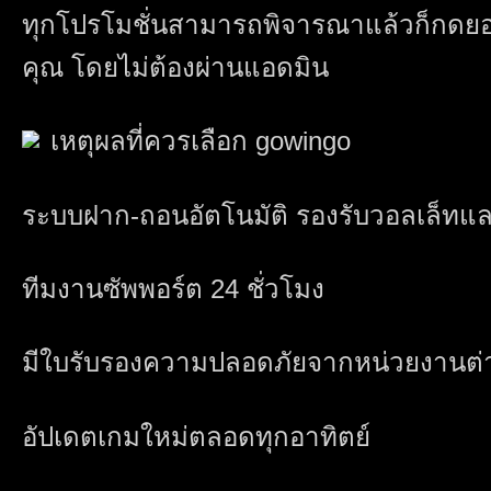
ทุกโปรโมชั่นสามารถพิจารณาแล้วก็กดยอ
คุณ โดยไม่ต้องผ่านแอดมิน
เหตุผลที่ควรเลือก gowingo
ระบบฝาก-ถอนอัตโนมัติ รองรับวอลเล็ทแล
ทีมงานซัพพอร์ต 24 ชั่วโมง
มีใบรับรองความปลอดภัยจากหน่วยงานต่า
อัปเดตเกมใหม่ตลอดทุกอาทิตย์