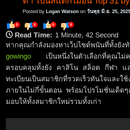
ต่ำ โบนัสแตกไม่อั้น Top 31 by
Posted by
Logan Watson
on
วันพุธ มิ.ย. 25, 202
0
0
0
0
Read Time:
1 Minute, 42 Second
หากคุณกำลังมองหาเว็บไซต์พนันที่ทั้งยัง
gowingo
เป็นหนึ่งในตัวเลือกที่คุณไม
ครอบคลุมทั้งยัง คาสิโน สล็อต กีฬา 
ทะเบียนเป็นสมาชิกที่รวดเร็วทันใจและใช
ภายในไม่กี่ขั้นตอน พร้อมโปรโมชั่นเด็ดๆ
มอบให้ทั้งสมาชิกใหม่รวมทั้งเก่า