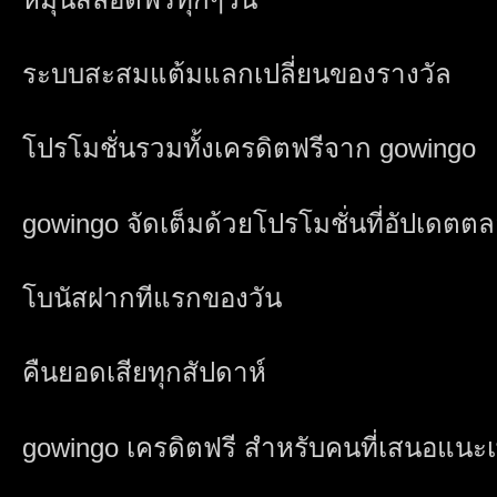
ระบบสะสมแต้มแลกเปลี่ยนของรางวัล
โปรโมชั่นรวมทั้งเครดิตฟรีจาก gowingo
gowingo จัดเต็มด้วยโปรโมชั่นที่อัปเดตตล
โบนัสฝากทีแรกของวัน
คืนยอดเสียทุกสัปดาห์
gowingo เครดิตฟรี สำหรับคนที่เสนอแนะเพ