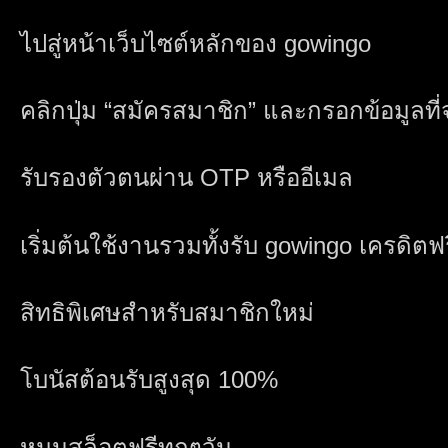
ไปสู่หน้าเว็บไซต์หลักของ gowingo
คลิกปุ่ม “สมัครสมาชิก” และกรอกข้อมูลที่
รับรองตัวตนผ่าน OTP หรืออีเมล
เริ่มต้นใช้งานรวมทั้งรับ gowingo เครดิตฟร
สิทธิพิเศษสำหรับสมาชิกใหม่
โบนัสต้อนรับสูงสุด 100%
หมุนสล็อตฟรีทุกๆวัน