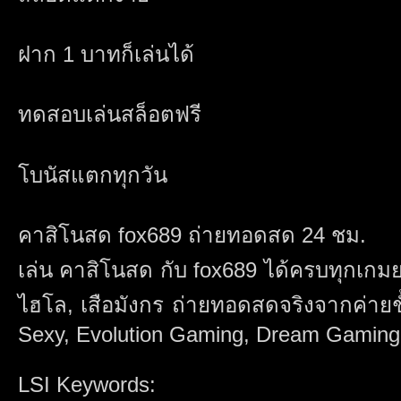
ฝาก 1 บาทก็เล่นได้
ทดสอบเล่นสล็อตฟรี
โบนัสแตกทุกวัน
คาสิโนสด fox689 ถ่ายทอดสด 24 ชม.
เล่น คาสิโนสด กับ fox689 ได้ครบทุกเกมยอ
ไฮโล, เสือมังกร ถ่ายทอดสดจริงจากค่ายช
Sexy, Evolution Gaming, Dream Gaming
LSI Keywords: