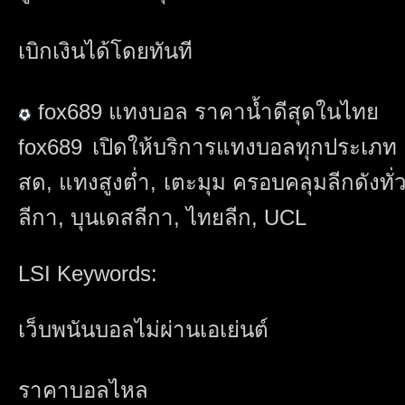
เบิกเงินได้โดยทันที
fox689 แทงบอล ราคาน้ำดีสุดในไทย
fox689 เปิดให้บริการแทงบอลทุกประเภท ท
สด, แทงสูงต่ำ, เตะมุม ครอบคลุมลีกดังทั่ว
ลีกา, บุนเดสลีกา, ไทยลีก, UCL
LSI Keywords:
เว็บพนันบอลไม่ผ่านเอเย่นต์
ราคาบอลไหล