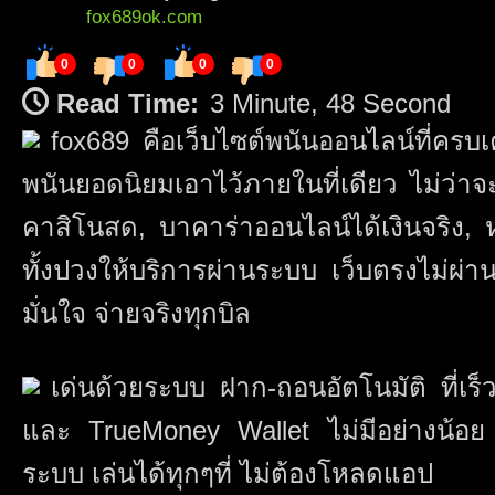
fox689ok.com
0
0
0
0
Read Time:
3 Minute, 48 Second
fox689 คือเว็บไซต์พนันออนไลน์ที่ครบเค
พนันยอดนิยมเอาไว้ภายในที่เดียว ไม่ว่า
คาสิโนสด, บาคาร่าออนไลน์ได้เงินจริง, 
ทั้งปวงให้บริการผ่านระบบ เว็บตรงไม่ผ่าน
มั่นใจ จ่ายจริงทุกบิล
เด่นด้วยระบบ ฝาก-ถอนอัตโนมัติ ที่เร็ว
และ TrueMoney Wallet ไม่มีอย่างน้อย 
ระบบ เล่นได้ทุกๆที่ ไม่ต้องโหลดแอป