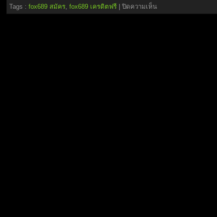
บน
Tags :
fox689 สมัคร
,
fox689 เครดิตฟรี
|
ปิดความเห็น
fox689
สมัคร
13
August
fox689
โบนัส
เพียบ
คา
สิ
โน
ครบ
วงจร
ไม่มี
ขั้น
ต่ำ
Top
38
by
Julian