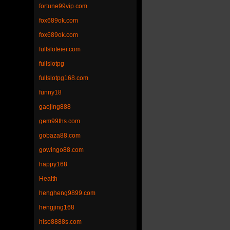
fortune99vip.com
fox689ok.com
fox689ok.com
fullsloteiei.com
fullslotpg
fullslotpg168.com
funny18
gaojing888
gem99ths.com
gobaza88.com
gowingo88.com
happy168
Health
hengheng9899.com
hengjing168
hiso8888s.com