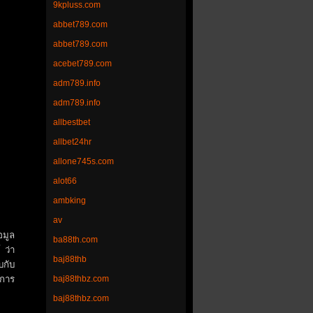
9kpluss.com
abbet789.com
abbet789.com
acebet789.com
adm789.info
adm789.info
allbestbet
allbet24hr
allone745s.com
alot66
ambking
av
อมูล
ba88th.com
 ว่า
baj88thb
บกับ
นการ
baj88thbz.com
baj88thbz.com