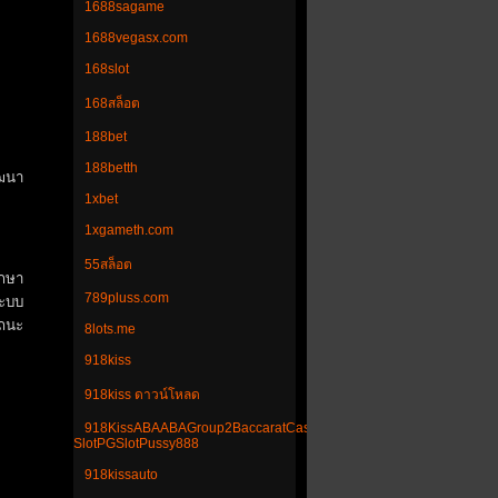
1688sagame
1688vegasx.com
168slot
168สล็อต
188bet
188betth
ัฒนา
1xbet
1xgameth.com
55สล็อต
ึกษา
789pluss.com
ระบบ
รถนะ
8lots.me
918kiss
918kiss ดาวน์โหลด
918KissABAABAGroup2BaccaratCasinoJoker123PGPG
SlotPGSlotPussy888
918kissauto