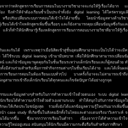
นเนื่องจากว่าหลักสูตรการเรียนการสอนในบางรายวิชาอาจจะก่อให้รู้เรื่องได้ยาก แ
เรื่อง จึงทำให้จำต้องเรียนซ้ำเป็นประจำทั้งยัง digital learning ได้ใคร่ครวญแล้
ตร หรือปรับเปลี่ยนระบบการสอนให้เข้าใจได้ง่ายขึ้น โดยนำข้อมูลทางด้านวิช
ียนได้เข้าใจหลักสูตรเพิ่มขึ้นเรื่อยๆ และก็ยังสามารถคุยเปลี่ยนข้อมูลซึ่งกันแล
ก็ทำให้นักศึกษารู้เรื่องหลักสูตรการเรียนการสอนบางรายวิชาที่ยากให้รู้เรื่อ
งกันและกันได้ เพราะเหตุว่าเมื่อนิสิตเข้าสู่ชั้นอุดมศึกษาอาจจะเป็นไปได้ว่าจะมี
ได้ใช้ระบบ digital learning เข้ามามีบทบาท เพื่อให้นักศึกษาสามารถเปลี่ยนข้
์ และก็นำข้อมูลมาพูดคุยกันในชั้นเรียนระหว่างเด็กนักเรียนและก็ผู้สอนด้วย ท
ั้งมีส่วนร่วมสำหรับเพื่อการทำกิจกรรมต่างๆในชั้นเรียนได้ง่าย และได้เห็นผลล
ูตรการเรียนการสอนในห้องเรียนแบบทั่วๆไป บางครั้งก็อาจจะไม่สามารถเข้าถึง
rningสามารถเข้าถึงเด็กนักเรียนได้ทุกคนและก็ขจัดปัญหาได้อย่างถูกจุด
กรรมและข้อมูลต่างๆสำหรับในการทำความเข้าใจด้วยตนเอง ระบบ digital lear
ด็กนักเรียนได้ทำความเข้าใจด้วยตัวเองผ่านระบบ ทำให้สนุกไปกับการหาข้อมูลใ
ะให้เกิดประโยชน์สูงสุด รวมทั้งยังได้แลกข้อมูลความรู้ใหม่กันมากเพิ่มขึ้น
้งนำ case study ที่เกิดขึ้นในสังคมอีกทั้งในไทยและต่างแดนจริงมาวิเคราะห์ จ
รสอนได้มากขึ้น ซึ่งมากกว่าการเรียนในตำรา เนื่องจากว่าได้ทำความเข้าใ
ความรู้ใหม่อยู่เสมอ สนับสนุนให้นักเรียนมีความกระตือรือร้นสำหรับการศึกษา