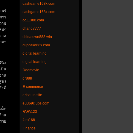
cashgame168x.com
นรู้
cashgame168x.com
าการ
cc11388.com
ความ
chang7777
หม่ๆ
รคาด
chinatown888.win
้ามา
cupcake88x.com
digital learning
digital learning
ินิจ
เมิน
Doomovie
รงาน
dr888
สูตร
E-commerce
งที่
erisauto.site
eu369clubs.com
เด็ก
FAFA123
ด้าน
faro168
าราย
Finance