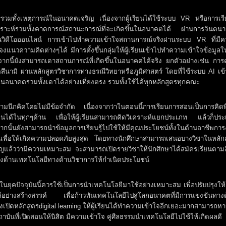
รรวมทั้งเหตุการณ์ในอนาคตเจริญ เนื่องจากผู้เรียนได้ใช้ระบบ VR หรือการเรีย
เคราะห์รวมทั้งคาดการณ์สถานะการณ์ที่จะเกิดขึ้นในอนาคตได้ ผ่านการจินตน
นวิดีโอออนไลน์ การเข้าไปทำความเข้าใจสถานการณ์จริงผ่านระบบ VR ที่มี
งแนวความคิดต่างๆได้ มีการตั้งขึ้นกลุ่มให้ผู้เรียนเข้าไปทำความเข้าใจข้อมูลใ
ากนี้ยังสามารถเดาสถานการณ์ที่เกิดขึ้นในอนาคตได้จริง ยกตัวอย่างเช่น กา
นามิ ผ่านหลักสูตรวิชาการทางธรณีวิทยาหรือภูมิศาสตร์ โดยที่ใช้ระบบ AI เข
นในอนาคตรวมทั้งเดาได้อย่างเที่ยงตรง รวมทั้งใช้ได้ทุกหลักสูตรทุกคณะ
นึกคิดโดยไม่มีข้อจำกัด เนื่องจากว่าในตอนนี้การเรียนการสอนเป็นการคิดพ
ด้ในทุกๆด้าน เพื่อให้ผู้เรียนสามารถคิดวิเคราะห์แยกประเภท แล้วก็ประ
ั้นยังสามารถนำข้อมูลการเรียนรู้ไปใช้ให้มีคุณประโยชน์ทั้งในด้านอาชีพกา
วันเพื่อให้เกิดความปลอดภัยสูงสุด โดยทางนักศึกษาสามารถเสนอบางวิชาในหลัก
แล้วว่ามีความเหมาะสม จะสามารถเปิดรายวิชาให้นักศึกษาได้สมัครเรียนตามสิ่
งด้านเทคโนโลยีทางด้านวิชาการให้กำเนิดประโยชน์
ึกษาในยุคปัจจุบันนี้ควรใช้เป็นการนำเทคโนโลยีมาใช้อย่างเหมาะสม เพื่อปรับปรุงให้
ห์อย่างสร้างสรรค์ เพื่อก้าวทันเทคโนโลยีไปสู่โลกอนาคตที่มีการแข่งขันทาง
u ยังเปิดหลักสูตรdigital learning ให้ผู้เรียนได้ทำความเข้าใจอีกเยอะมากสามารถห
าบันที่เปิดสอนให้นิสิต มีความเข้าใจ คู่ศีลธรรมนำเทคโนโลยีไปใช้ให้เกิดผลดี