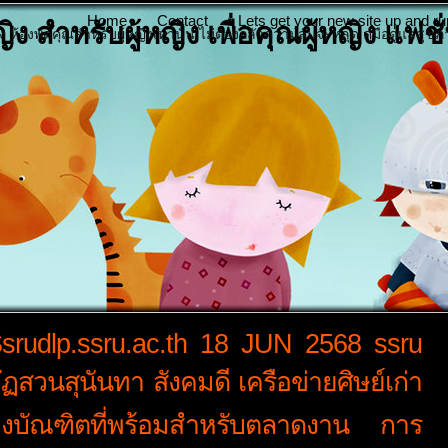
Home
Contact
Lets get your new site up and ru
ง สำหรับผู้หญิง เพื่อคุณผู้หญิง แฟชั
ญิง ห้องพูดคุณสำหรับผู้หญิงเท่านั้น ไม่ต้องกลัวความลับจะหลุด คู่มือดูแลสุขภ
 Ssrudlp.ssru.ac.th 18 JUN 2568 ssru
สวนสุนันทา สังคมดี เครือข่ายศิษย์เก่า
งบัณฑิตที่พร้อมสำหรับตลาดงาน การ