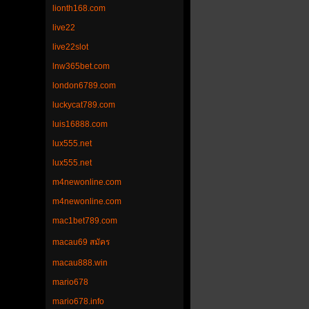
lionth168.com
live22
live22slot
lnw365bet.com
london6789.com
luckycat789.com
luis16888.com
lux555.net
lux555.net
m4newonline.com
m4newonline.com
mac1bet789.com
macau69 สมัคร
macau888.win
mario678
mario678.info