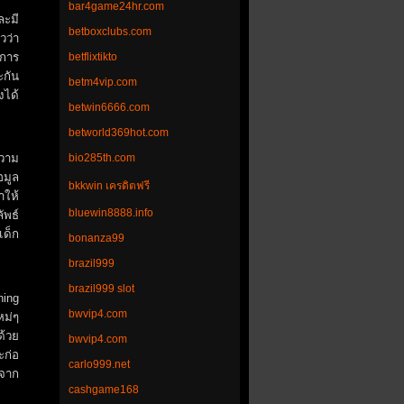
bar4game24hr.com
ละมี
betboxclubs.com
วว่า
betflixtikto
าการ
ะกัน
betm4vip.com
งได้
betwin6666.com
betworld369hot.com
bio285th.com
ความ
อมูล
bkkwin เครดิตฟรี
ำให้
bluewin8888.info
ัพธ์
เด็ก
bonanza99
brazil999
brazil999 slot
ning
bwvip4.com
หม่ๆ
ด้วย
bwvip4.com
ะก่อ
carlo999.net
จจาก
cashgame168