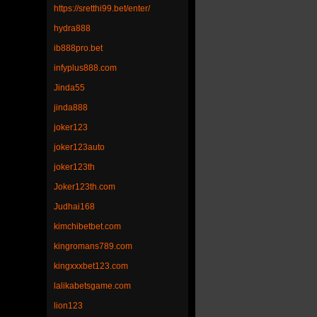
https://sretthi99.bet/enter/
hydra888
ib888pro.bet
infyplus888.com
Jinda55
jinda888
joker123
joker123auto
joker123th
Joker123th.com
Judhai168
kimchibetbet.com
kingromans789.com
kingxxxbet123.com
lalikabetsgame.com
lion123