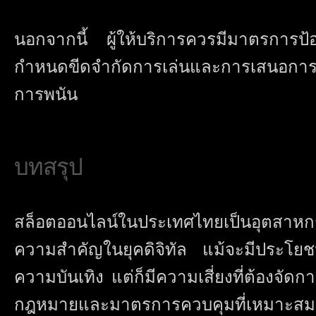
นอกจากนี้ ผู้ให้บริการควรมีมาตรการ
กำหนดขีดจำกัดการเล่นและการเสนอการช่ว
การพนัน
บทสรุป
สล็อตออนไลน์ในประเทศไทยเป็นอุตสาหกร
ความสำคัญในยุคดิจิทัล แม้จะมีประโยช
ความบันเทิง แต่ก็มีความเสี่ยงที่ต้องจั
กฎหมายและมาตรการควบคุมที่เหมาะสมจะ