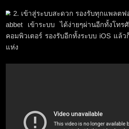
2. เข้าสู่ระบบสะดวก รองรับทุกแพลตฟ
abbet เข้าระบบ ได้ง่ายๆผ่านอีกทั้งโทรศัพ
คอมพิวเตอร์ รองรับอีกทั้งระบบ iOS แล้ว
แห่ง