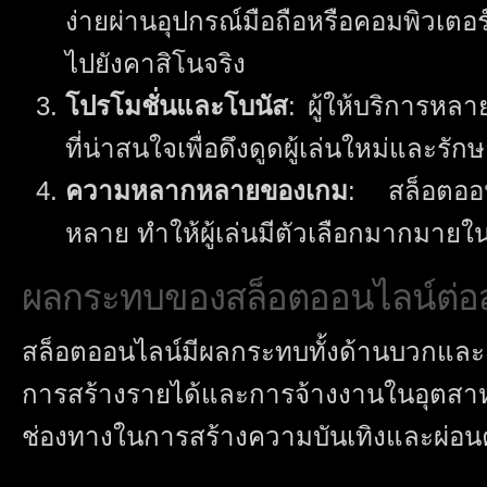
ง่ายผ่านอุปกรณ์มือถือหรือคอมพิวเต
ไปยังคาสิโนจริง
โปรโมชั่นและโบนัส
: ผู้ให้บริการห
ที่น่าสนใจเพื่อดึงดูดผู้เล่นใหม่และรักษา
ความหลากหลายของเกม
: สล็อตออน
หลาย ทำให้ผู้เล่นมีตัวเลือกมากมายใ
ผลกระทบของสล็อตออนไลน์ต่อ
สล็อตออนไลน์มีผลกระทบทั้งด้านบวกแล
การสร้างรายได้และการจ้างงานในอุตสา
ช่องทางในการสร้างความบันเทิงและผ่อนค