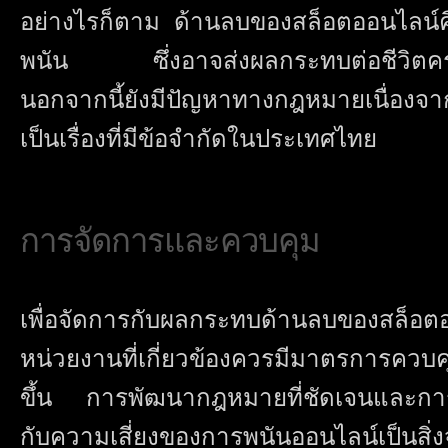
อย่างไรก็ตาม ด้านลบของสล็อตออนไลน์คื
พนัน ซึ่งอาจส่งผลกระทบต่อชีวิตครอบ
นอกจากนี้ยังมีปัญหาทางกฎหมายเนื่องจา
เป็นเรื่องที่มีข้อจำกัดในประเทศไทย
การจัดการและควบคุม
เพื่อจัดการกับผลกระทบด้านลบของสล
หน่วยงานที่เกี่ยวข้องควรมีมาตรการควบค
ขึ้น การพัฒนากฎหมายที่ชัดเจนและการใ
กับความเสี่ยงของการพนันออนไลน์เป็นสิ่ง