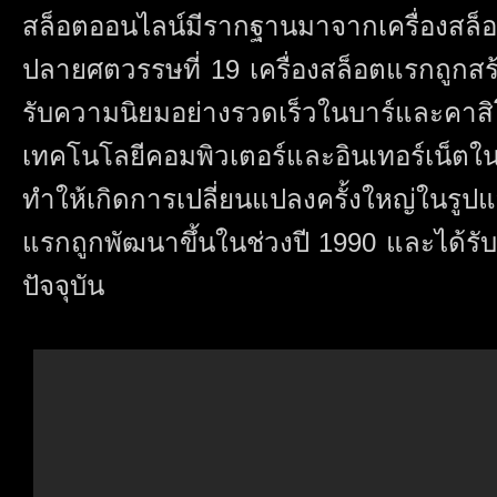
สล็อตออนไลน์มีรากฐานมาจากเครื่องสล็อต
ปลายศตวรรษที่ 19 เครื่องสล็อตแรกถูกสร
รับความนิยมอย่างรวดเร็วในบาร์และค
เทคโนโลยีคอมพิวเตอร์และอินเทอร์เน
ทำให้เกิดการเปลี่ยนแปลงครั้งใหญ่ในรู
แรกถูกพัฒนาขึ้นในช่วงปี 1990 และได้รับ
ปัจจุบัน