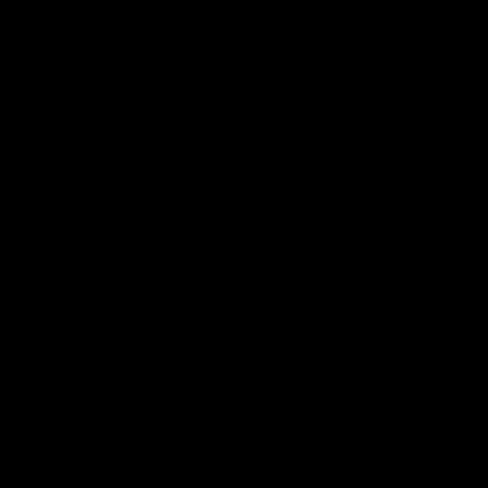
58
by
Lottie