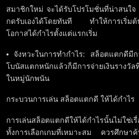
สมาชิกใหม่ จะได้รับโปรโมชั่นที่น่าสนใจ
กดรับเองได้โดยทันที ทำให้การเริ่มต้นเ
โอกาสได้กำไรตั้งแต่แรกเริ่ม
• จังหวะในการทำกำไร: สล็อตแตกดีมีก
โบนัสแตกหนักแล้วก็มีการจ่ายเงินรางวัลที่
ในหมู่นักพนัน
กระบวนการเล่น สล็อตแตกดี ให้ได้กำไร
การเล่นสล็อตแตกดีให้ได้กำไรนั้นไม่ใช่
ทั้งการเลือกเกมที่เหมาะสม ควรศึกษาค้น