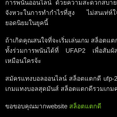
การพนันออนไลน์ ด้วยความสะดวกสบาย โป
จังหวะในการทำกำไรที่สูง ไม่สนเท่ห์ใจท
ยอดนิยมในยุคนี้
ถ้าเกิดคุณสนใจที่จะเริ่มเล่นเกม สล็อต
ทั้งร่วมการพนันได้ที่ UFAP2 เพื่อสัมผั
เหมือนใครจ้ะ
สมัครแทงบอลออนไลน์ สล็อตแตกดี ufp-2
เกมแทงบอลสุดมันส์ สล็อตแตกดีรวมเกมคา
ขอขอบคุณมากwebsite
สล็อตแตกดี