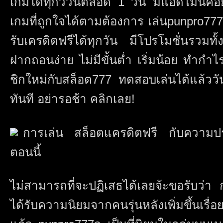
เกมได้ทุกวี่วันตลอด 1 วัน มีแอดไม่นค
เกมที่ถูกใจได้ตามต้องการ เล่นpunpro777ผ
รับเครดิตฟรีได้ทุกวัน มีโปรโมชั่นรวมท
ฝากถอนง่าย ไม่มีขั้นต่ำ เริ่มน้อย ทำก
ชิกใหม่กับสล็อต777 ทดสอบเล่นได้แล้ววัน
ทันที อย่ารอช้า คลิกเลย!
การเล่น สล็อตแครดิตฟรี กับความปร
ตอนนี้
ไม่สามารถที่จะปฏิเสธได้เลยจ้ะขอรับว่า
ได้รับความนิยมจากคนรุ่นหลังเพิ่มขึ้นเรื่อ