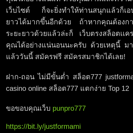
เว็บไซต์ ก็จะยิ่งทำให้ท่านสนุกแล้วก็
ยาวได้มากขึ้นอีกด้วย ถ้าหากคุณต้องกา
ระยะยาวด้วยแล้วล่ะก็ เว็บตรงสล็อตเเ
คุณได้อย่างแน่นอนนะครับ ด้วยเหตุนี้ ม
แล้ววันนี้ สมัครฟรี สมัครสมาชิกได้เลย!
ฝาก-ถอน ไม่มีขั้นต่ำ สล็อต777 justform
casino online สล็อต777 แตกง่าย Top 12
ขอขอบคุณเว็บ
punpro777
https://bit.ly/justformami