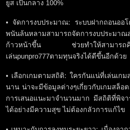
ยูส เป็นกลาง 100%
• จัดการงบประมาณ: ระบบฝากถอนออโต้ข
พนันล้นหลามสามารถจัดการงบประมาณส
ก้าวหน้าขึ้น ช่วยทำให้สามารถคิด
เล่นpunpro777ตามทุนจริงได้ดีขึ้นอีกด้วย
• เลือกเกมตามสถิติ: ใครกันแน่ที่เล่นเก
นาน น่าจะมีข้อมูลต่างๆเกี่ยวกับเกมสล็อตอ
การเสนอแนะมาจำนวนมาก มีสถิติที่พิจา
ได้อย่างมีความสุข ไม่ต้องกลัวการแก้ไข
• เหมาะกับการลงทุนระยะยาว: เนื่องจากว