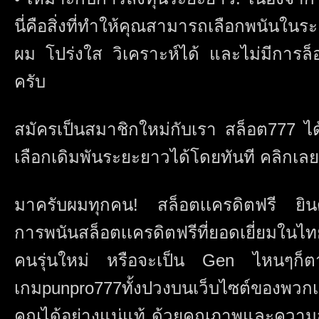
นี่คือสิ่งที่ทำให้คุณสามารถเลือกพนันใน
ผม โปร่งใส วิเคราะห์ได้ และไม่มีการล็
ครับ
สมัครเป็นสมาชิกใหม่กับเรา สล็อต777 ได้แ
เลือกเดิมพันระยะยาวได้โดยทันที คลิกเลย
มาครับผมทุกคน! สล็อตเเครดิตฟรี ยินดี
การพนันสล็อตเเครดิตฟรีที่ยอดเยี่ยมในไท
คนรุ่นใหม่ หรือจะเป็น Gen ไหนๆก็ต
เกมpunpro777ทั้งปวงบนเว็บไซต์ของพวก
คุณได้อย่างแน่แท้ ด้วยคุณภาพและควา