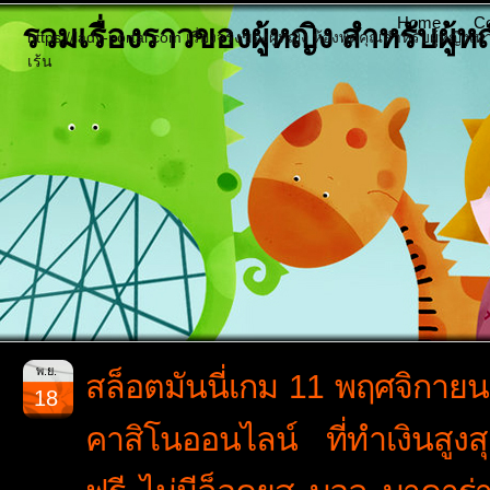
Home
Co
รวมเรื่องราวของผู้หญิง สำหรับผู้หญิ
https://lady-portal.com เรื่องจริงของผู้หญิง ห้องพูดคุณสำหรับผู้หญิงเท
เร้น
พ.ย.
สล็อตมันนี่เกม 11 พฤศจิกายน 
18
คาสิโนออนไลน์ ที่ทำเงินสูง