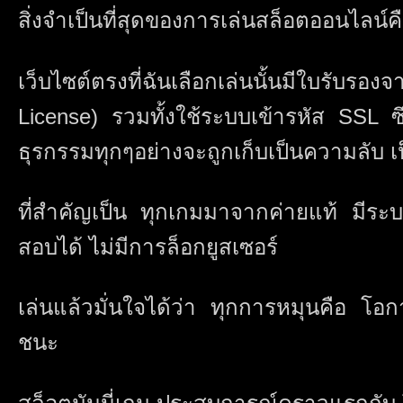
สิ่งจำเป็นที่สุดของการเล่นสล็อตออนไลน
เว็บไซต์ตรงที่ฉันเลือกเล่นนั้นมีใบรั
License) รวมทั้งใช้ระบบเข้ารหัส SSL ซึ
ธุรกรรมทุกๆอย่างจะถูกเก็บเป็นความลับ เป
ที่สำคัญเป็น ทุกเกมมาจากค่ายแท้ มีระบ
สอบได้ ไม่มีการล็อกยูสเซอร์
เล่นแล้วมั่นใจได้ว่า ทุกการหมุนคือ โอก
ชนะ