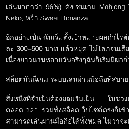
เล่นมากกว่า 96%) ดังเช่นเกม Mahjon
Neko, หรือ Sweet Bonanza
อีกอย่างเป็น ฉันเริ่มตั้งเป้าหมายผลกำไรต่
ละ 300–500 บาท แล้วหยุด ไม่โลภจนเสียค
เนื่องยาวนานหลายวันจริงๆฉันก็เริ่มมีผลกำ
สล็อตมันนี่เกม ระบบเล่นผ่านมือถือที่สบาย
สิ่งหนึ่งที่จำเป็นต้องยอมรับเป็น ในช่วงเ
ตลอดเวลา รวมทั้งสล็อตเว็บไซต์ตรงก็เข้าใจจ
สามารถเล่นผ่านมือถือได้ทั้งหมด ไม่ว่าจะ