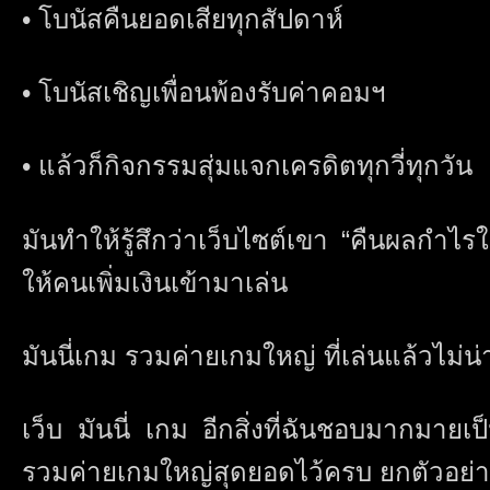
• โบนัสคืนยอดเสียทุกสัปดาห์
• โบนัสเชิญเพื่อนพ้องรับค่าคอมฯ
• แล้วก็กิจกรรมสุ่มแจกเครดิตทุกวี่ทุกวัน
มันทำให้รู้สึกว่าเว็บไซต์เขา “คืนผลกำไรให้
ให้คนเพิ่มเงินเข้ามาเล่น
มันนี่เกม รวมค่ายเกมใหญ่ ที่เล่นแล้วไม่น่า
เว็บ มันนี่ เกม อีกสิ่งที่ฉันชอบมากมายเป็
รวมค่ายเกมใหญ่สุดยอดไว้ครบ ยกตัวอย่า