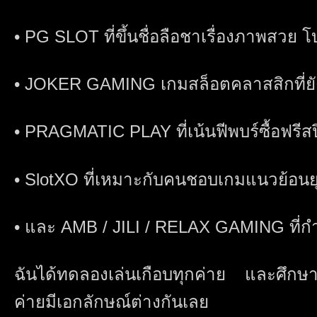
• PG SLOT ที่ขึ้นชื่อลือชาเรื่องภาพสวย 
• JOKER GAMING เกมสล็อตคลาสสิกที่ย
• PRAGMATIC PLAY ที่เน้นฟีพบร์ซื้อฟรีส
• SlotXO ที่เหมาะกับคนชอบเกมแนวย้อนย
• และ AMB / JILI / RELAX GAMING ที่ก
ฉันได้ทดลองเล่นเกือบทุกค่าย และศึก
ค่ายมีเอกลักษณ์ต่างกันเลย