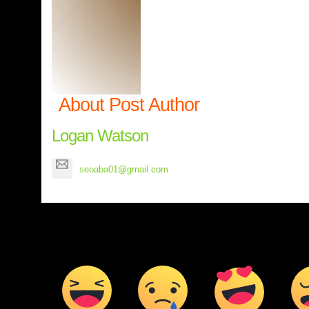
About Post Author
Logan Watson
seoaba01@gmail.com