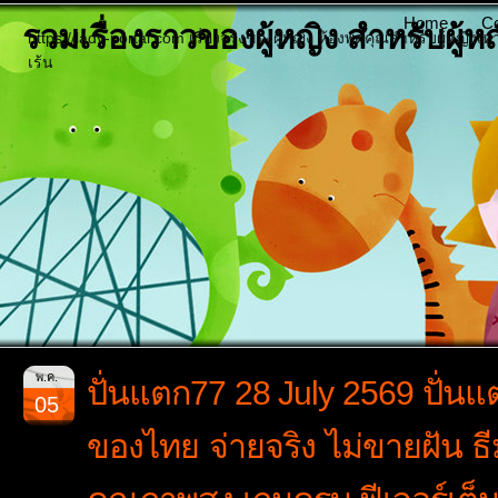
Home
Co
รวมเรื่องราวของผู้หญิง สำหรับผู้หญิ
https://lady-portal.com เรื่องจริงของผู้หญิง ห้องพูดคุณสำหรับผู้หญิงเท
เร้น
พ.ค.
ปั่นแตก77 28 July 2569 ปั่นแ
05
ของไทย จ่ายจริง ไม่ขายฝัน ธี