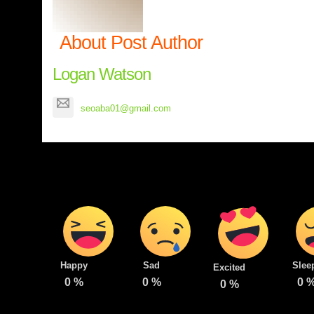
About Post Author
Logan Watson
seoaba01@gmail.com
Happy
Sad
Slee
Excited
0
%
0
%
0
0
%