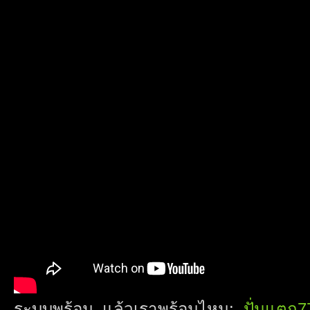
ระบบพร้อม แล้วเราพร้อมไหม:
ปั่นแตก7