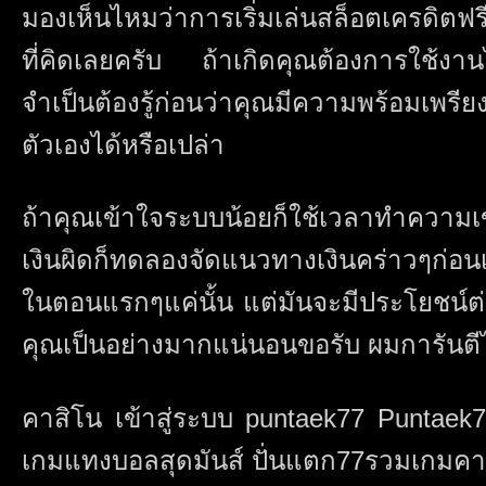
มองเห็นไหมว่าการเริ่มเล่นสล็อตเครดิตฟร
ที่คิดเลยครับ ถ้าเกิดคุณต้องการใช้งา
จำเป็นต้องรู้ก่อนว่าคุณมีความพร้อมเพ
ตัวเองได้หรือเปล่า
ถ้าคุณเข้าใจระบบน้อยก็ใช้เวลาทำความเข
เงินผิดก็ทดลองจัดแนวทางเงินคร่าวๆก่อนเ
ในตอนแรกๆแค่นั้น แต่มันจะมีประโยชน์ต
คุณเป็นอย่างมากแน่นอนขอรับ ผมการันตีไ
คาสิโน เข้าสู่ระบบ puntaek77 Puntaek
เกมแทงบอลสุดมันส์ ปั่นแตก77รวมเกมคาสิ