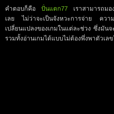
คำตอบก็คือ
ปั่นแตก77
เราสามารถมองต
เลย ไม่ว่าจะเป็นจังหวะการจ่าย ความ
เปลี่ยนแปลงของเกมในแต่ละช่วง ซึ่งมัน
รวมทั้งอ่านเกมได้แบบไม่ต้องพึ่งพาตัวเลขใ