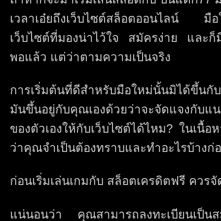
ไม่
เวลาเอ๋ยถึงเว็บไซต์สล็อตออนไลน์ มื
ซ้ำ
ใคร
เว็บไซต์ที่มองน่าไว้ใจ สมัครง่าย และก็
คุณภาพ
สูง
พอแล้ว แต่ว่าตามความเป็นจริง
เกม
ครบ
ฟีเจอร์
การเริ่มต้นที่ดีสำหรับมือใหม่นั้นมิได้ขึ้นก
เต็ม
ปั่น
มันขึ้นอยู่กับคุณเองด้วยว่าจะจัดแจงกับแ
แตก77
เลือก
ของตัวเองให้กับเว็บไซต์ได้ไหม? ในเนื้อหา
เล่น
ได้
ว่าคุณจำเป็นต้องทราบและทำอะไรบ้างก่อน
ไม่
อั้น
Top
ก่อนเริ่มเล่นเกมกับ สล็อตเครดิตฟรี ควรจ
4
by
Bebe
puntaek77.co
แน่นอนว่า คุณสามารถลงทะเบียนเป็นส