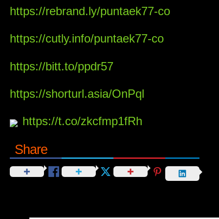
https://rebrand.ly/puntaek77-co
https://cutly.info/puntaek77-co
https://bitt.to/ppdr57
https://shorturl.asia/OnPql
https://t.co/zkcfmp1fRh
Share