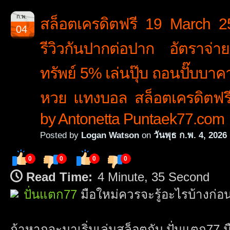
ปั่น
แตก77
ก.พ.
สล็อตเครดิตฟรี 19 March 25
28
04
July
2569
รีวิวกันปากต่อปาก อัตราจ่า
ปั่น
แตก77
คา
ทรัพย์ 5% เล่นปุ๊บ ถอนปั๊บบา
สิ
โน
หวย แทงบอล สล็อตเครดิตฟรี 
อันดับ
1
by Antonetta Puntaek77.com
ของ
ไทย
Posted by
Logan Watson
on
วันพุธ ก.พ. 4, 2026
จ่าย
จริง
0
0
0
0
ไม่
ขาย
Read Time:
4 Minute, 35 Second
ฝัน
ปั่นแตก77
มือใหม่ควรจะรู้อะไรบ้างก่อนเ
ธีม
เกม
ยู
นีค
ถ้าหากจะมาเริ่มเล่นสล็อตกับ ปั่นแตก77