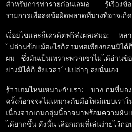
สำหรับการทำรายก่อนเสมอ รู้เรื่องข้
รายการเพื่อลดข้อผิดพลาดที่บางทีอาจเกิดข
เงื่อยไขและก็เครดิตฟรีส่งผลเสมอ: ห
ไม่อ่านข้อแม้อะไรก็ตามพอเพียงถอนมิได้ก็
ผม ซึ่งมันเป็นเพราะพวกเขาไม่ได้อ่านข้อจ
ย่างมิได้ก็เสียเวลาไปเปล่าๆเลยนั่นเอง
รู้ว่าเกมไหนเหมาะกับเรา: บางเกมที่มอ
ครั้งก็อาจจะไม่เหมาะกับมือใหม่แบบเราใ
เนื่องจากเกมกลุ่มนี้อาจมาพร้อมความผันแป
ได้ยากขึ้น ดังนั้น เลือกเกมที่เล่นง่ายไว้ก่อน