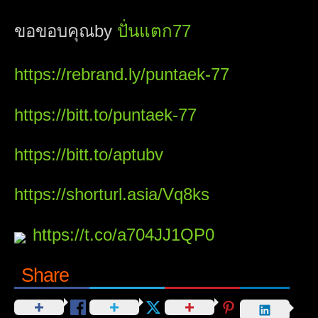
ขอขอบคุณby
ปั่นแตก77
https://rebrand.ly/puntaek-77
https://bitt.to/puntaek-77
https://bitt.to/aptubv
https://shorturl.asia/Vq8ks
https://t.co/a704JJ1QP0
Share