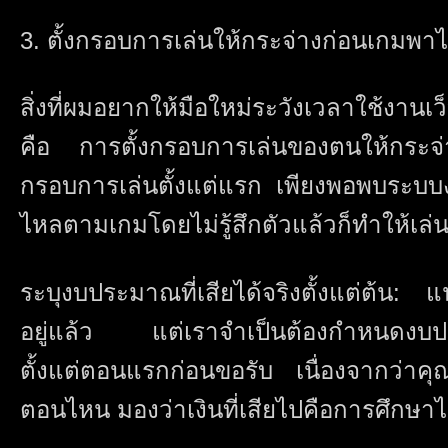
3. ตั้งกรอบการเล่นให้กระจ่างก่อนเกมพา
สิ่งที่ผมอยากให้มือใหม่ระวังเวลาใช้งานเ
คือ การตั้งกรอบการเล่นของตนให้กระจ่
กรอบการเล่นตั้งแต่แรก เพียงพอพบระบบง
ไหลตามเกมโดยไม่รู้สึกตัวแล้วก็ทำให้เล่น
ระบุงบประมาณที่เสียได้จริงตั้งแต่ต้น: แน่
อยู่แล้ว แต่เราจำเป็นต้องกำหนดงบปร
ตั้งแต่ตอนแรกก่อนขอรับ เนื่องจากว่าคุณ
ตอนไหน มองว่าเงินที่เสียไปคือการศึกษาไ