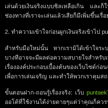
เล่นด้วยเงินจริงแบบชิลเหลือเกิน และก็ใน
ช่องทางที่เราจะเล่นแล้วเสียก็มีเพิ่มขึ้นเรื
2. ทำความเข้าใจก่อนผูกเงินจริงเข้าไป p
สำหรับมือใหม่นั้น หากเรามิได้เข้าใจร
บางทีอาจจะมีผลต่อความสบายใจสำหรับเพื
เรื่ององค์ประกอบเบื้องต้นของเว็บไซต์ก
เพื่อการเล่นเจริญ และทำให้พวกเราคุมสถ
ขั้นตอนฝาก-ถอนรู้เรื่องจริง: เว็บ
puntaek
ออโต้ที่ใช้งานได้ง่ายดายๆแต่ว่าคุณก็ค