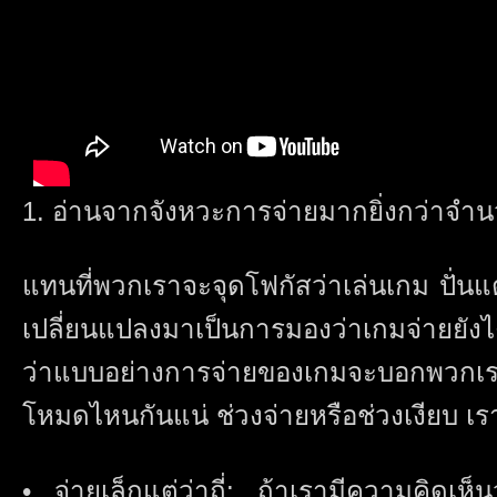
1. อ่านจากจังหวะการจ่ายมากยิ่งกว่าจำน
แทนที่พวกเราจะจุดโฟกัสว่าเล่นเกม ปั่น
เปลี่ยนแปลงมาเป็นการมองว่าเกมจ่ายยังไ
ว่าแบบอย่างการจ่ายของเกมจะบอกพวกเร
โหมดไหนกันแน่ ช่วงจ่ายหรือช่วงเงียบ เ
• จ่ายเล็กแต่ว่าถี่: ถ้าเรามีความคิดเห็น