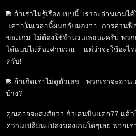
ถ้าเราไม่รู้เรื่องแบบนี้ เราจะอ่านเก
แต่ว่าในเวลานี้ผมกลับมองว่า การอ่านฟี
ของเกม ไม่ต้องใช้จำนวนเลยนะครับ พว
ได้แบบไม่ต้องคำนวณ แต่ว่าจะใช้อะไร
ครับ!
ถ้าเกิดเราไม่ดูตัวเลข พวกเราจะอ่า
บ้าง?
คุณอาจจะสงสัยว่า ถ้าเล่นปั่นแตก77 แล้ว
ความเปลี่ยนแปลงของเกมใดๆเลย พวกเรา