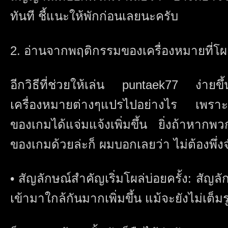
ทันที ชี้แนะให้พักก่อนเลยนะครับ
2. อ่านจากพฤติกรรมของเครื่องหมายที่โ
อีกวิธีที่ช่วยให้เล่น puntaek77 ง่ายข
เครื่องหมายต่างๆแปรไปอย่างไร เพราะเห
ของเกมได้แจ่มแจ้งเพิ่มขึ้น ยิ่งถ้าหากพ
ของเกมด้วยล่ะก็ ผมบอกเลยว่า ไม่ต้องพึ
• สัญลักษณ์สำคัญเริ่มโผล่บ่อยครั้ง: สัญลั
เข้ามาใกล้กันมากเพิ่มขึ้น แม้จะยังไม่เต็