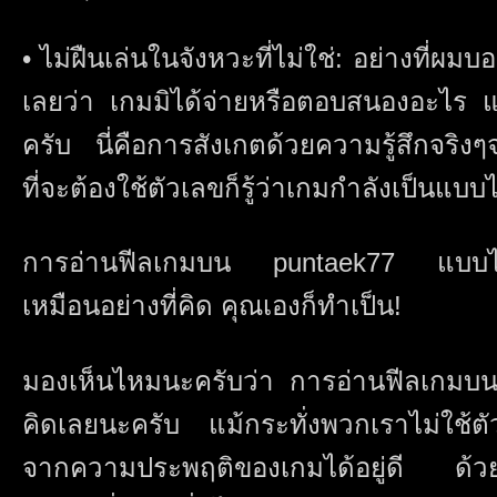
• ไม่ฝืนเล่นในจังหวะที่ไม่ใช่: อย่างที่ผ
เลยว่า เกมมิได้จ่ายหรือตอบสนองอะไร แ
ครับ นี่คือการสังเกตด้วยความรู้สึกจริงๆจ
ที่จะต้องใช้ตัวเลขก็รู้ว่าเกมกำลังเป็นแบ
การอ่านฟีลเกมบน puntaek77 แบบไม่จ
เหมือนอย่างที่คิด คุณเองก็ทำเป็น!
มองเห็นไหมนะครับว่า การอ่านฟีลเกมบน 
คิดเลยนะครับ แม้กระทั่งพวกเราไม่ใช้ต
จากความประพฤติของเกมได้อยู่ดี ด้วย