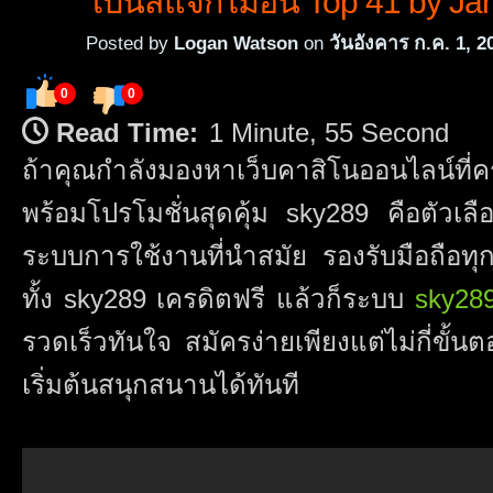
โบนัสแจกไม่อั้น Top 41 by Ja
Posted by
Logan Watson
on
วันอังคาร ก.ค. 1, 2
0
0
Read Time:
1 Minute, 55 Second
ถ้าคุณกำลังมองหาเว็บคาสิโนออนไลน์ที่
พร้อมโปรโมชั่นสุดคุ้ม sky289 คือตัวเล
ระบบการใช้งานที่นำสมัย รองรับมือถือทุ
ทั้ง sky289 เครดิตฟรี แล้วก็ระบบ
sky289
รวดเร็วทันใจ สมัครง่ายเพียงแต่ไม่กี่ขั้
เริ่มต้นสนุกสนานได้ทันที