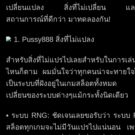
เปลี่ยนแปลง สิ่งที่ไม่เปลี่ยน และก
สถานการณ์ที่ดีกว่า มาทดลองกัน!
1. Pussy888 สิ่งที่ไม่แปลง
สำหรับสิ่งที่ไม่แปรไปเลยสำหรับในการเล
ไหนก็ตาม ผมมั่นใจว่าทุกคนน่าจะทายใจได้
เป็นระบบที่ฝังอยู่ในเกมสล็อตทั้งหมด 
เปลี่ยนของระบบต่างๆแม้กระทั้งนิดเดียว
• ระบบ RNG: ชัดเจนเลยขอรับว่า ระบบ
สล็อตทุกเกมจะไม่มีวันแปรไปแน่นอน เพ