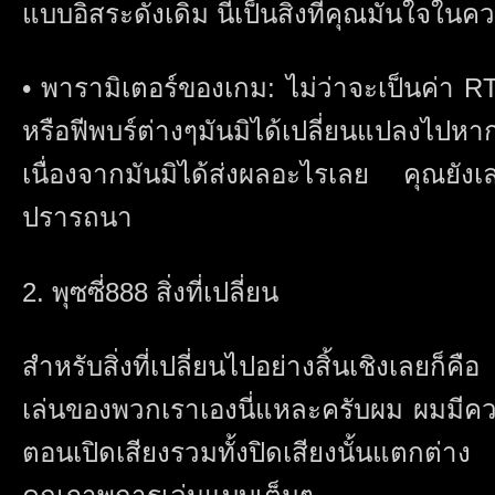
แบบอิสระดังเดิม นี่เป็นสิ่งที่คุณมั่นใจใน
• พารามิเตอร์ของเกม: ไม่ว่าจะเป็นค่า
หรือฟีพบร์ต่างๆมันมิได้เปลี่ยนแปลงไปหา
เนื่องจากมันมิได้ส่งผลอะไรเลย คุณยัง
ปรารถนา
2. พุซซี่888 สิ่งที่เปลี่ยน
สำหรับสิ่งที่เปลี่ยนไปอย่างสิ้นเชิงเลยก็
เล่นของพวกเราเองนี่แหละครับผม ผมมีความ
ตอนเปิดเสียงรวมทั้งปิดเสียงนั้นแตกต่