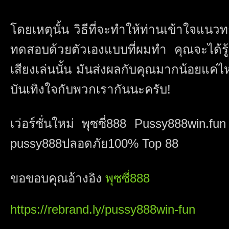
โดยเหตุนั้น วิธีที่จะทำให้ท่านเข้าใจแนวท
ทดสอบด้วยตัวเองแบบที่ผมทำ คุณจะได้รู้
เสียงเล่นนั้น มันส่งผลกับคุณมากน้อยแค่
บันเทิงใจกับพวกเรากันนะครับ!
เว่อร์ชั่นใหม่ พุซซี่888 Pussy888win
pussy888ปลอดภัย100% Top 88
ขอขอบคุณอ้างอิง
พุซซี่888
https://rebrand.ly/pussy888win-fun