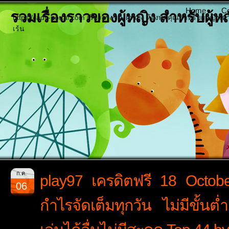
Home
Co
รวมเรื่องราวของผู้หญิง สำหรับผู้หญิ
https://lady-portal.com เรื่องจริงของผู้หญิง ห้องพูดคุณสำหรับผู้หญิงเท
เร้น
ก.ค.
play97 เครดิตฟรี 18 Octobe
06
กำไรจัดเต็มทุกวัน ไม่มีขั้นต่