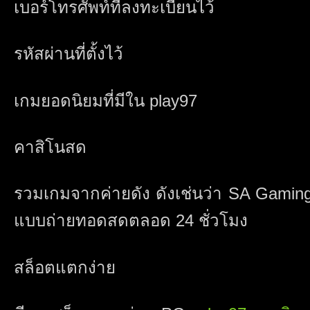
เบอร์โทรศัพท์ที่ลงทะเบียนไว้
รหัสผ่านที่ตั้งไว้
เกมยอดนิยมที่มีใน play97
คาสิโนสด
รวมเกมจากค่ายดัง ดังเช่นว่า SA Gaming,
แบบถ่ายทอดสดตลอด 24 ชั่วโมง
สล็อตแตกง่าย