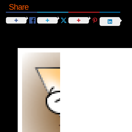
Share