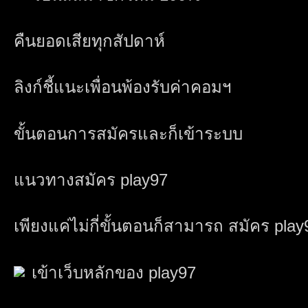
คืนยอดเสียทุกสัปดาห์
ลิงก์ชี้แนะเพื่อนพ้องรับค่าคอมฯ
ขั้นตอนการสมัครและก็เข้าระบบ
แนวทางสมัคร play97
เพียงแค่ไม่กี่ขั้นตอนก็สามารถ สมัคร play9
เข้าเว็บหลักของ play97