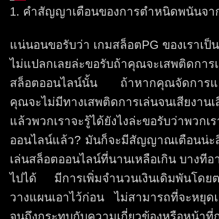
1. คำสัญญาเตือนของการตำหนิดพนันจาก
แน่นอนขอรับว่า เกมสล็อตPG ของเราเป็นเ
ไม่แปลกเลยล่ะขอรับถ้าคุณจะเสพติดการเล
สล็อตออนไลน์นั้น ถ้าหากคุณจัดการแล
คุณจะไม่มีทางเสพติดการเล่นจนเสียงานเส
แล้วพวกเราจะรู้ได้ยังไงล่ะขอรับว่าพวกเ
ออนไลน์แล้ว? มันก็จะมีสัญญาณเตือนน่ะส
เล่นสล็อตออนไลน์ที่นานเหลือเกิน บางทีอ
ไปได้ มีการเพิ่มจำนวนเงินเดิมพันโดยต
วางแผนเอาไว้ก่อน ไม่สามารถที่จะหยุดเ
จนถึงกระทบกับความเกี่ยวข้องหรือหน้า