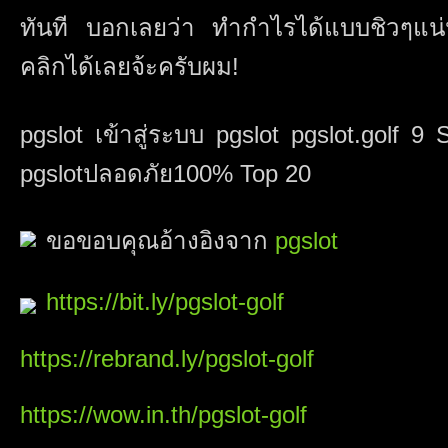
ทันที บอกเลยว่า ทำกำไรได้แบบชิวๆแน
คลิกได้เลยจ้ะครับผม!
pgslot เข้าสู่ระบบ pgslot pgslot.golf 
pgslotปลอดภัย100% Top 20
ขอขอบคุณอ้างอิงจาก
pgslot
https://bit.ly/pgslot-golf
https://rebrand.ly/pgslot-golf
https://wow.in.th/pgslot-golf