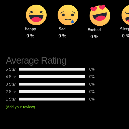
Happy
Sad
Slee
Excited
0
%
0
%
0
0
%
Average Rating
5 Star
0%
4 Star
0%
3 Star
0%
2 Star
0%
1 Star
0%
(Add your review)