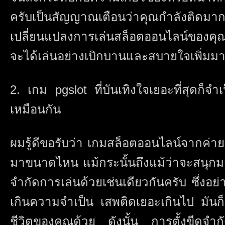
ครับเป็นสัญญาณเตือนว่าคุณกำลังติดม
เปลี่ยนแปลงการเล่นสล็อตออนไลน์ของคุณให
จะได้เล่นอย่างเบิกบานและสบายใจเพิ่มมา
2. เกม pgslot ที่บันเทิงใจเยอะที่สุดก็จำ
เหมือนกัน
ผมรู้ดีขอรับว่า เกมสล็อตออนไลน์จากค่าย
มาขนาดไหน แม้กระนั้นถึงแม้ว่าจะสนุกม
จำกัดการเล่นด้วยเช่นเดียวกันครับ ซึ่งอ
เกินความจำเป็น เสพติดเยอะเกินไป มัน
ชีวิตของคุณด้วย ดังนั้น การตั้งขีดจำก