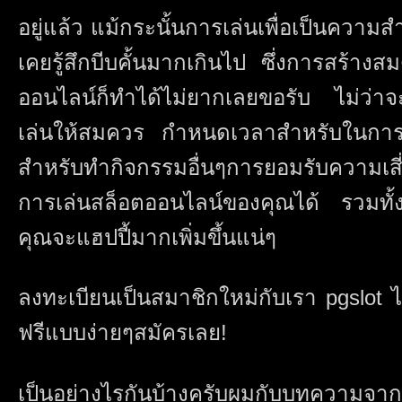
อยู่แล้ว แม้กระนั้นการเล่นเพื่อเป็นควา
เคยรู้สึกบีบคั้นมากเกินไป ซึ่งการสร้างสม
ออนไลน์ก็ทำได้ไม่ยากเลยขอรับ ไม่ว่าจะ
เล่นให้สมควร กำหนดเวลาสำหรับในการเ
สำหรับทำกิจกรรมอื่นๆการยอมรับความเสี่ย
การเล่นสล็อตออนไลน์ของคุณได้ รวมทั้
คุณจะแฮปปี้มากเพิ่มขึ้นแน่ๆ
ลงทะเบียนเป็นสมาชิกใหม่กับเรา pgslot ไ
ฟรีแบบง่ายๆสมัครเลย!
เป็นอย่างไรกันบ้างครับผมกับบทความจ