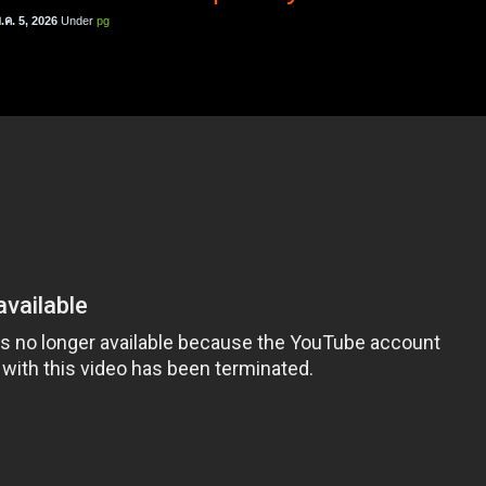
ม.ค. 5, 2026
Under
pg