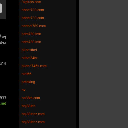
9kpluss.com
abbet789.com
abbet789.com
acebet789.com
adm789.info
ต็มๆ
adm789.info
ต่าง
allbestbet
allbet24hr
งเกม
allone745s.com
alot66
ambking
av
าการ
ba88th.com
.net
baj88thb
baj88thbz.com
baj88thbz.com