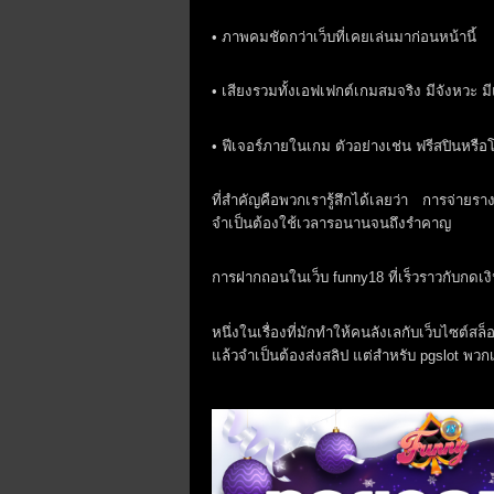
• ภาพคมชัดกว่าเว็บที่เคยเล่นมาก่อนหน้านี้
• เสียงรวมทั้งเอฟเฟกต์เกมสมจริง มีจังหวะ ม
• ฟีเจอร์ภายในเกม ตัวอย่างเช่น ฟรีสปินหรื
ที่สำคัญคือพวกเรารู้สึกได้เลยว่า การจ่ายราง
จำเป็นต้องใช้เวลารอนานจนถึงรำคาญ
การฝากถอนในเว็บ funny18 ที่เร็วราวกับกดเง
หนึ่งในเรื่องที่มักทำให้คนลังเลกับเว็บไซ
แล้วจำเป็นต้องส่งสลิป แต่สำหรับ pgslot พว