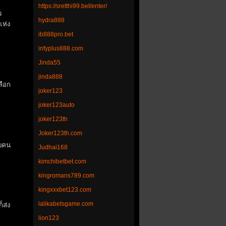
https://sretthi99.bet/enter/
ว
hydra888
แห่ง
ib888pro.bet
infyplus888.com
Jinda55
jinda888
ลือก
joker123
joker123auto
joker123th
Joker123th.com
ับคน
Judhai168
kimchibetbet.com
kingromans789.com
kingxxxbet123.com
lalikabetsgame.com
็ส่ง
lion123