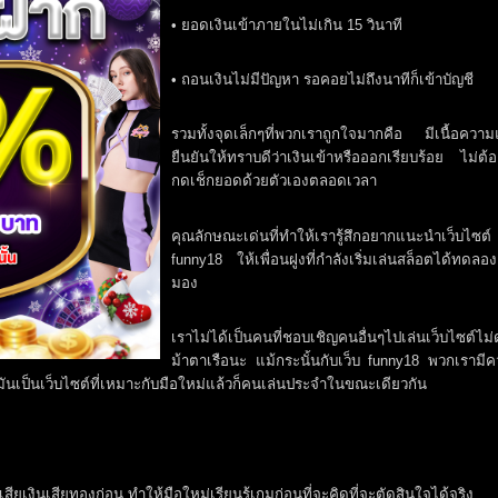
• ยอดเงินเข้าภายในไม่เกิน 15 วินาที
• ถอนเงินไม่มีปัญหา รอคอยไม่ถึงนาทีก็เข้าบัญชี
รวมทั้งจุดเล็กๆที่พวกเราถูกใจมากคือ มีเนื้อความ
ยืนยันให้ทราบดีว่าเงินเข้าหรือออกเรียบร้อย ไม่ต้
กดเช็กยอดด้วยตัวเองตลอดเวลา
คุณลักษณะเด่นที่ทำให้เรารู้สึกอยากแนะนำเว็บไซต์
funny18 ให้เพื่อนฝูงที่กำลังเริ่มเล่นสล็อตได้ทดลอง
มอง
เราไม่ได้เป็นคนที่ชอบเชิญคนอื่นๆไปเล่นเว็บไซต์ไม่
ม้าตาเรือนะ แม้กระนั้นกับเว็บ funny18 พวกเรามี
ว่ามันเป็นเว็บไซต์ที่เหมาะกับมือใหม่แล้วก็คนเล่นประจำในขณะเดียวกัน
ียเงินเสียทองก่อน ทำให้มือใหม่เรียนรู้เกมก่อนที่จะคิดที่จะตัดสินใจได้จริง