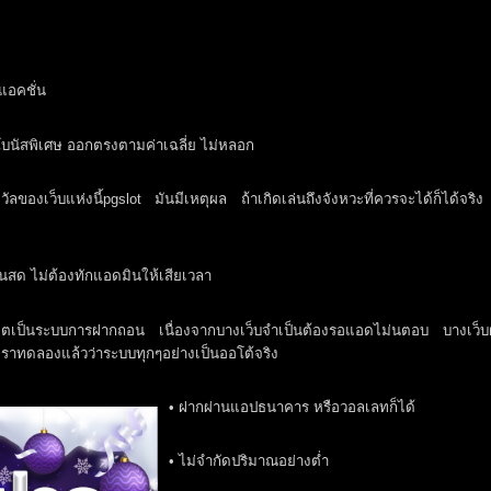
ีแอคชั่น
อโบนัสพิเศษ ออกตรงตามค่าเฉลี่ย ไม่หลอก
วัลของเว็บแห่งนี้pgslot มันมีเหตุผล ถ้าเกิดเล่นถึงจังหวะที่ควรจะได้ก็ได้จริง
ินสด ไม่ต้องทักแอดมินให้เสียเวลา
ต์สล็อตเป็นระบบการฝากถอน เนื่องจากบางเว็บจำเป็นต้องรอแอดไม่นตอบ บางเว็
กเราทดลองแล้วว่าระบบทุกๆอย่างเป็นออโต้จริง
• ฝากผ่านแอปธนาคาร หรือวอลเลทก็ได้
• ไม่จำกัดปริมาณอย่างต่ำ