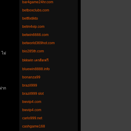
bar4game24hr.com
betboxclubs.com
betflixtikto
betm4vip.com
betwin6666.com
betworld369hot.com
bio285th.com
 ไม่
bkkwin เครดิตฟรี
bluewin8888.info
bonanza99
brazil999
บฝาก
brazil999 slot
bwvip4.com
bwvip4.com
carlo999.net
cashgame168