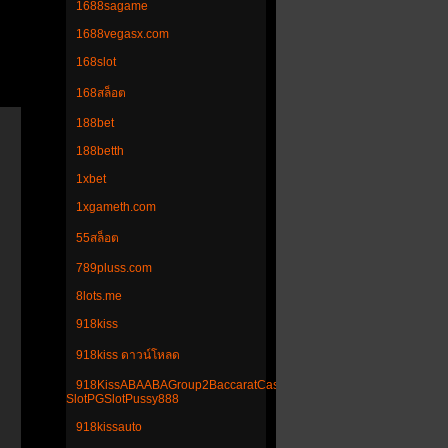
1688sagame
1688vegasx.com
168slot
168สล็อต
188bet
188betth
1xbet
1xgameth.com
55สล็อต
789pluss.com
8lots.me
918kiss
918kiss ดาวน์โหลด
918KissABAABAGroup2BaccaratCasinoJoker123PGPG
SlotPGSlotPussy888
918kissauto