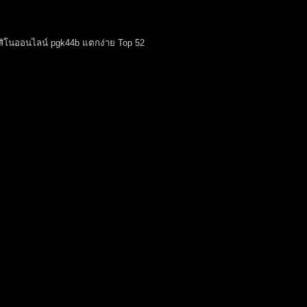
คาสิโนออนไลน์ pgk44b แตกง่าย Top 52