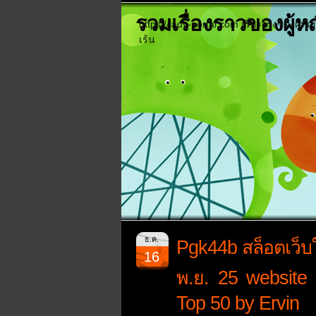
รวมเรื่องราวของผู้หญิ
https://lady-portal.com เรื่องจริงของผู้ห
เร้น
ธ.ค.
Pgk44b สล็อตเว็บ
16
พ.ย. 25 website 
Top 50 by Ervin