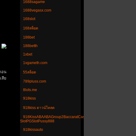
1688sagame
1688vegasx.com
168slot
168สล็อต
188bet
188betth
1xbet
1xgameth.com
นตอน
55สล็อต
เสีย
789pluss.com
8lots.me
918kiss
918kiss ดาวน์โหลด
918KissABAABAGroup2BaccaratCasinoJoker123PGPG
SlotPGSlotPussy888
918kissauto