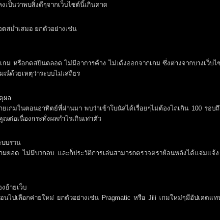
งเป็นว่าพบสิ่งดีๆจากเว็บไซต์นี้เกินคาด
็อตสม่ำเสมอ ยกตัวอย่างเช่น
งเกม หรือกดสปินตลอด ไม่มีอาการค้าง ไม่เด้งออกจากเกม ซึ่งต่างจากบางเว็บไซต
รมณ์ด้วยเหตุว่าระบบไม่เสถียร
ตุผล
หลายเกมในตอนอาทิตย์ที่ผ่านมา พบว่าเข้าโบนัสได้เรื่อยๆไม่ต้องไถเกิน 100 รอบถ
คูณต่อเนื่องกระทั่งผลกำไรเกินเท่าตัว
ระบบรวน
ามยอด ไม่มีบวกลบ และก็ประวัติการเล่นสามารถตรวจตราย้อนหลังได้แจ่มแจ้ง
งย้ายเว็บ
ค่เลื่อนไปเลือกค่ายใหม่ ยกตัวอย่างเช่น Pragmatic หรือ Jili เกมใหม่ๆมีอัปเดตแท