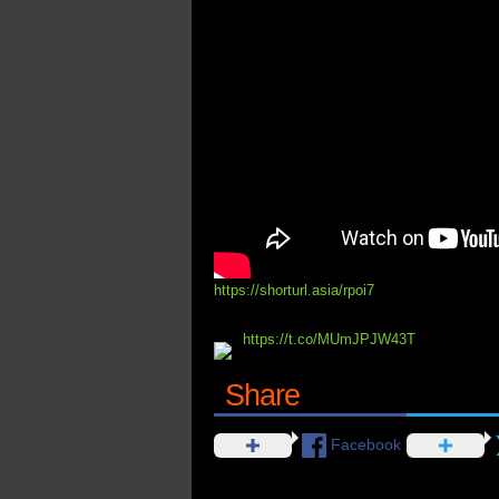
https://shorturl.asia/rpoi7
https://t.co/MUmJPJW43T
Share
Facebook