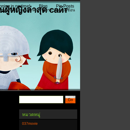
nning in no time!
Blog
Pin Posts
่นผู้หญิงล่าสุด сайт
าพสตรีเพื่อผู้หญิงทุกคน เรื่องราวของจุดซ้อน
หมวดหมู่
037movie