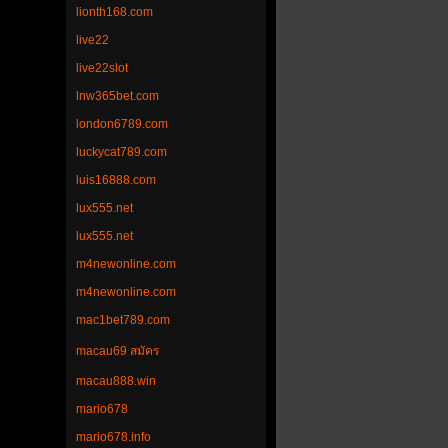
lionth168.com
live22
live22slot
lnw365bet.com
london6789.com
luckycat789.com
luis16888.com
lux555.net
lux555.net
m4newonline.com
m4newonline.com
mac1bet789.com
macau69 สมัคร
macau888.win
mario678
mario678.info