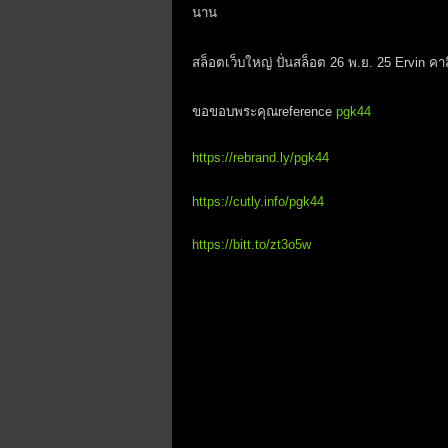
นาน
สล็อตเว็บใหญ่ ปั่นสล็อต 26 พ.ย. 25 Ervin 
ขอขอบพระคุณreference
pgk44
https://rebrand.ly/pgk44
https://cutly.info/pgk44
https://bitt.to/zt3o5w