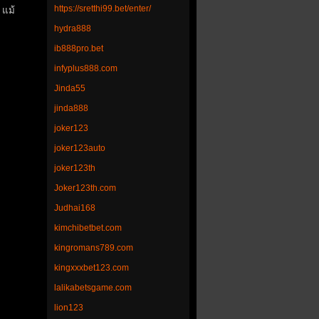
https://sretthi99.bet/enter/
 แม้
hydra888
ib888pro.bet
infyplus888.com
Jinda55
jinda888
joker123
joker123auto
joker123th
Joker123th.com
Judhai168
kimchibetbet.com
kingromans789.com
kingxxxbet123.com
lalikabetsgame.com
lion123