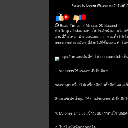
Posted by
Logan Watson
on
วันจันทร์ ม
0
0
Read Time:
2 Minute, 20 Second
ถ้าเกิดคุณกำลังมองหาเว็บไซต์พนันออนไลน์
งานที่ลื่นไหล ฝากถอนสะดวก รวมทั้งโปรโมชั
onesiamclub สมัคร ที่ง่ายไม่กี่ขั้นตอน ทำให
คุณลักษณะเด่นที่ทำให้ onesiamclub เป็น
1. ระบบการใช้แรงงานที่เป็นมิตร
รองรับทุกเครื่องไม้เครื่องมืออีกทั้งมือถือและ
อินเตอร์เฟซล้ำยุค ใช้งานง่ายหากแม้เป็นมือใ
ระบบ onesiamclub เข้าระบบ เร็วทันใจ ปลอด
2. โปรโมชั่นที่ถูกอกถูกใจ