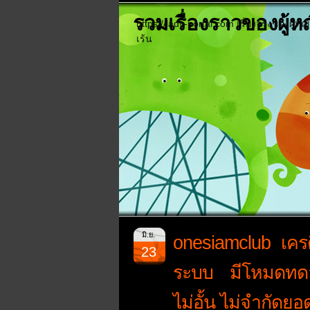
รวมเรื่องราวของผู้หญิ
https://lady-portal.com เรื่องจริงของผู้ห
เร้น
มิ.ย.
onesiamclub เครด
23
ระบบ มีโหมดทดลอ
ไม่อั้น ไม่จำกัดย