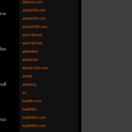
9kpluss.com
abbet789.com
 รวม
abbet789.com
acebet789.com
adm789.info
adm789.info
ร้อม
allbestbet
allbet24hr
allone745s.com
alot66
นที่
ambking
av
ba88th.com
baj88thb
baj88thbz.com
มตอบ
baj88thbz.com