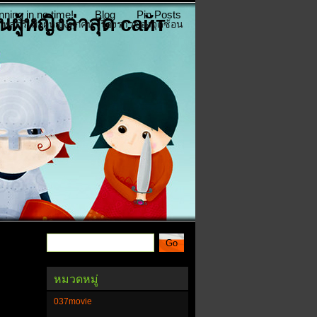
nning in no time!
Blog
Pin Posts
่นผู้หญิงล่าสุด сайт
าพสตรีเพื่อผู้หญิงทุกคน เรื่องราวของจุดซ้อน
หมวดหมู่
037movie