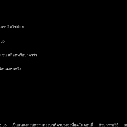
จำนวนไม่ใช่น้อย
lub
างเช่น สล็อตหรือบาคาร่า
ก่อนลงทุนจริง
iamclub เป็นแหล่งสรุปความหรรษาที่ครบวงจรที่สุดในตอนนี้ ด้วยกรรมวิธี ส