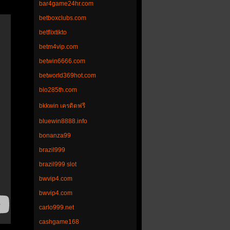
bar4game24hr.com
betboxclubs.com
betflixtikto
betm4vip.com
betwin6666.com
betworld369hot.com
bio285th.com
bkkwin เครดิตฟรี
bluewin8888.info
bonanza99
brazil999
brazil999 slot
bwvip4.com
bwvip4.com
carlo999.net
cashgame168