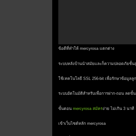
ข้อดีที่ทำให้ mercyrosa แตกต่าง
ระบบหลังบ้านนำสมัยและก็ความปลอดภัยชั้นส
ใช้เทคโนโลยี SSL 256-bit เพื่อรักษาข้อมูลลูก
ระบบอัตโนมัติสำหรับเพื่อการฝาก-ถอน ลดขั้
ขั้นตอน
mercyrosa สมัคร
ง่าย ไม่เกิน 3 นาที
เข้าเว็บไซต์หลัก mercyrosa