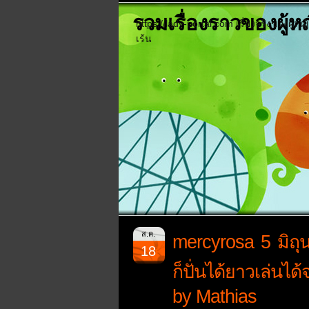
รวมเรื่องราวของผู้หญิ
https://lady-portal.com เรื่องจริงของผู้ห
เร้น
ส.ค.
mercyrosa 5 มิถุ
18
ก็ปั่นได้ยาวเล่นได
by Mathias