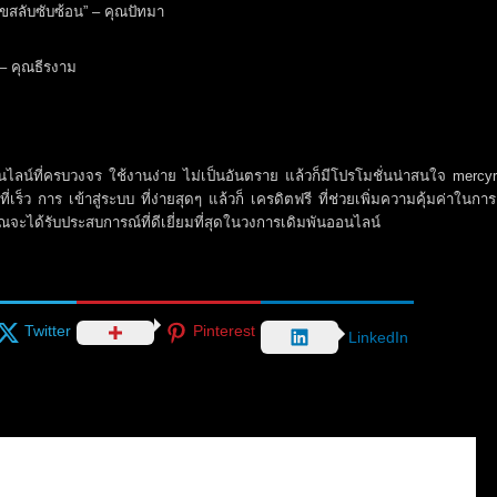
นไขสลับซับซ้อน” – คุณปัทมา
 – คุณธีรงาม
ลน์ที่ครบวงจร ใช้งานง่าย ไม่เป็นอันตราย แล้วก็มีโปรโมชั่นน่าสนใจ mercy
่เร็ว การ เข้าสู่ระบบ ที่ง่ายสุดๆ แล้วก็ เครดิตฟรี ที่ช่วยเพิ่มความคุ้มค่าในการ
คุณจะได้รับประสบการณ์ที่ดีเยี่ยมที่สุดในวงการเดิมพันออนไลน์
Twitter
Pinterest
LinkedIn