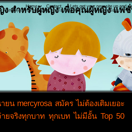
Home
Contact
Lets get your new site up and ru
ง สำหรับผู้หญิง เพื่อคุณผู้หญิง แฟชั
ญิง ห้องพูดคุณสำหรับผู้หญิงเท่านั้น ไม่ต้องกลัวความลับจะหลุด คู่มือดูแลสุขภ
นายน mercyrosa สมัคร ไม่ต้องเติมเยอะ
้จ่ายจริงทุกบาท ทุกเบท ไม่มีอั้น Top 50