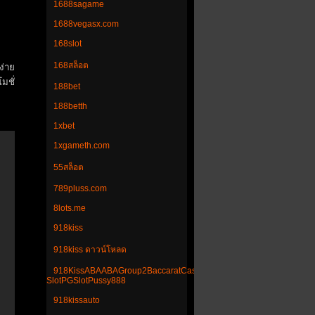
1688sagame
1688vegasx.com
168slot
168สล็อต
ง่าย
มชั่
188bet
188betth
1xbet
1xgameth.com
55สล็อต
789pluss.com
8lots.me
918kiss
918kiss ดาวน์โหลด
918KissABAABAGroup2BaccaratCasinoJoker123PGPG
SlotPGSlotPussy888
918kissauto