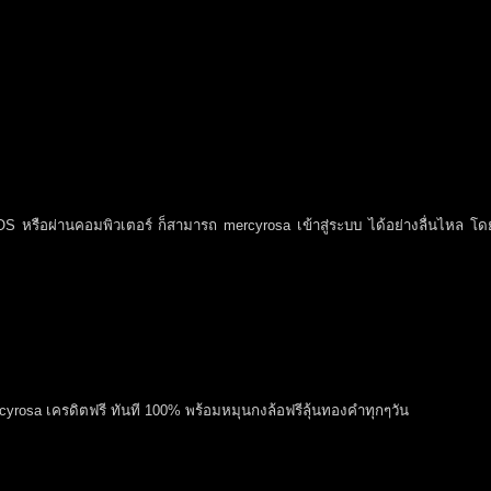
S หรือผ่านคอมพิวเตอร์ ก็สามารถ mercyrosa เข้าสู่ระบบ ได้อย่างลื่นไหล โด
cyrosa เครดิตฟรี ทันที 100% พร้อมหมุนกงล้อฟรีลุ้นทองคำทุกๆวัน