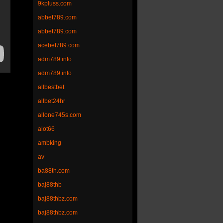
9kpluss.com
abbet789.com
abbet789.com
acebet789.com
adm789.info
adm789.info
allbestbet
allbet24hr
allone745s.com
alot66
ambking
av
ba88th.com
baj88thb
baj88thbz.com
baj88thbz.com