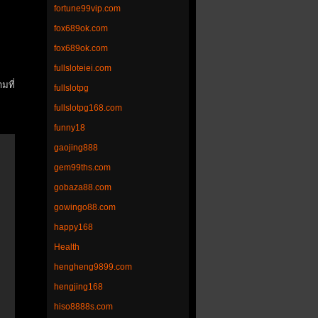
fortune99vip.com
fox689ok.com
fox689ok.com
fullsloteiei.com
มที่
fullslotpg
fullslotpg168.com
funny18
gaojing888
gem99ths.com
gobaza88.com
gowingo88.com
happy168
Health
hengheng9899.com
hengjing168
hiso8888s.com