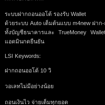
ระบบฝากถอนออโต้ รองรับ Wallet
ด้วยระบบ Auto เต็มต้นแบบ m4new ฝาก-ถอ
ทั้งบัญชีธนาคารและ TrueMoney Wallet
แอดมินกดยืนยัน
LSI Keywords:
ฝากถอนออโต้ 10 วิ
วอเลทไม่มีอย่างน้อย
ถอนเงินไว จ่ายเต็มทุกยอด