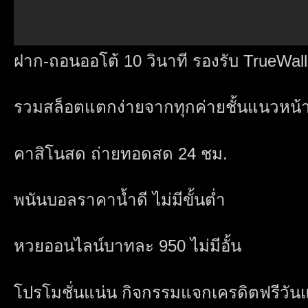
ฝาก-ถอนออโต้ 10 วินาที รองรับ TrueWall
รวมสล็อตแตกง่ายจากทุกค่ายชั้นแนวหน้
คาสิโนสด ถ่ายทอดสด 24 ชม.
พนันบอลราคาน้ำดี ไม่มีขั้นต่ำ
หวยออนไลน์บาทละ 950 ไม่มีอั้น
โปรโมชั่นแน่น กิจกรรมแจกเครดิตฟรีวันแล