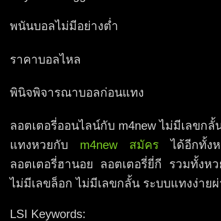
พนันบอลไม่มีอย่างต่ำ
ราคาบอลไหล
พินิจพิจารณาบอลก่อนแทง
ลอตเตอรี่ออนไลน์กับ m4new ไม่มีเลขกลั้
แทงหวยกับ
m4new สมัคร
ได้อีกทั้ง
ลอตเตอรี่ฮานอย ลอตเตอรี่ยี่กี รวมทั้งห
ไม่มีเลขล็อก ไม่มีเลขกลั้น ระบบแทงง่ายผ่
LSI Keywords: