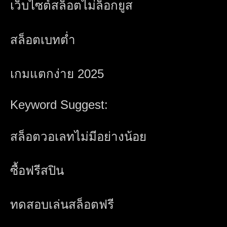
เว็บไซต์สล็อตไม่ล็อกยูส
สล็อตเบทต่ำ
เกมแตกง่าย 2025
Keyword Suggest:
สล็อตวอเลทไม่มีอย่างน้อย
ซื้อฟรีสปิน
ทดสอบเล่นสล็อตฟรี