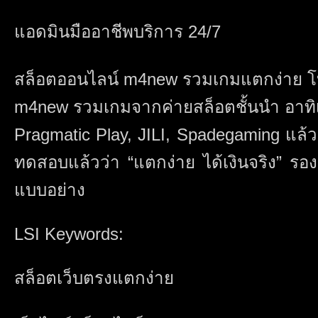
แอดมินมืออาชีพบริการ 24/7
สล็อตออนไลน์ m4new รวมเกมแตกง่าย โบ
m4new รวมเกมจากค่ายสล็อตชั้นนำ อาทิเ
Pragmatic Play, JILI, Spadegaming แล้ว
ทดสอบแล้วว่า “แตกง่าย ได้เงินจริง” รองร
แบบอย่าง
LSI Keywords:
สล็อตเว็บตรงแตกง่าย