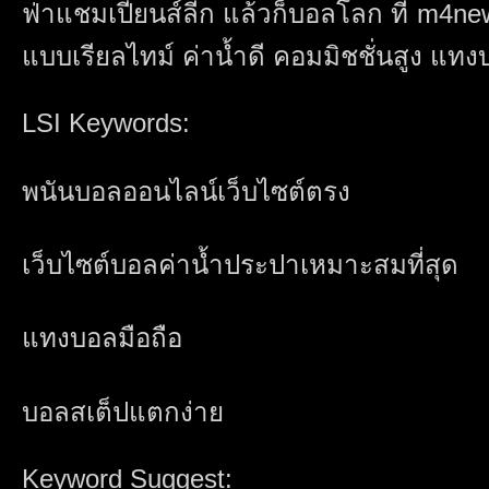
ฟ่าแชมเปียนส์ลีก แล้วก็บอลโลก ที่ m4n
แบบเรียลไทม์ ค่าน้ำดี คอมมิชชั่นสูง แท
LSI Keywords:
พนันบอลออนไลน์เว็บไซต์ตรง
เว็บไซต์บอลค่าน้ำประปาเหมาะสมที่สุด
แทงบอลมือถือ
บอลสเต็ปแตกง่าย
Keyword Suggest: