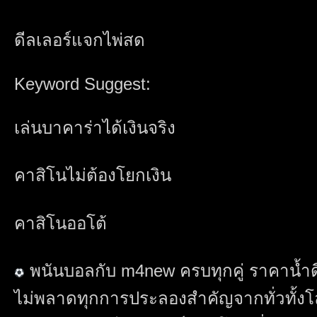
ดีลเลอร์แจกไพ่สด
Keyword Suggest:
เล่นบาคาร่าได้เงินจริง
คาสิโนไม่ต้องโยกเงิน
คาสิโนออโต้
พนันบอลกับ m4new ครบทุกคู่ ราคาน้ำด
ไม่พลาดทุกการประลองสำคัญจากทั่วทั้งโลก