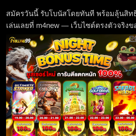
สมัครวันนี้ รับโบนัสโดยทันที พร้อมลุ้นสิท
เล่นเลยที่ m4new — เว็บไซต์ตรงตัวจริง