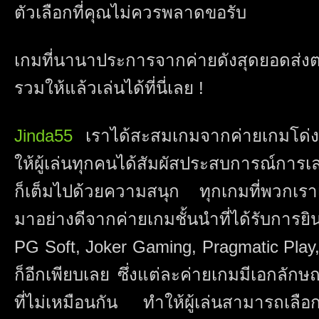
ตัวเลือกที่คุณไม่ควรพลาดขอรับ
เกมที่นานาประการจากค่ายดังสุดยอดส่
รวมให้แล้วเล่นได้ที่นี่เลย !
Jinda55
เราได้สะสมเกมจากค่ายเกมโด่งดั
ให้ผู้เล่นทุกคนได้สัมผัสประสบการณ์การเล
ก็เต็มไปด้วยความสนุก ทุกเกมที่พวกเราเ
มาอย่างดีจากค่ายเกมชั้นนำที่ได้รับการ
PG Soft, Joker Gaming, Pragmatic Play
ก็อีกเพียบเลย ซึ่งแต่ละค่ายเกมมีเอกลั
ที่ไม่เหมือนกัน ทำให้ผู้เล่นสามารถเลื