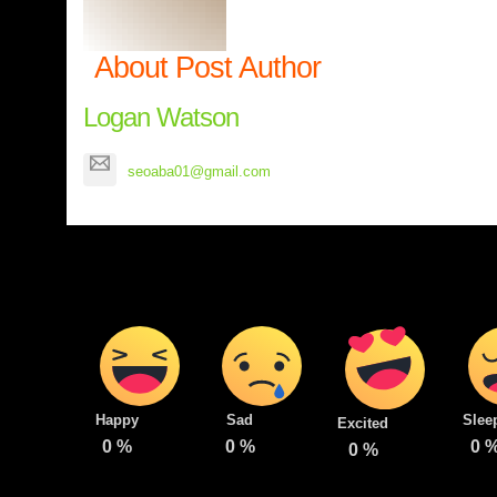
About Post Author
Logan Watson
seoaba01@gmail.com
Happy
Sad
Slee
Excited
0
%
0
%
0
0
%