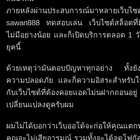
ภายหลังผ่านประสบการณ์มาหลายเว็บไซต์ ผม
sawan888 ทดสอบเล่น เว็บไซต์สล็อตที่
ไม่มีอย่างน้อย และก็เปิดบริการตลอด 1 วัน 
ยุคนี้
ด้วยเหตุว่ามันตอบปัญหาทุกอย่าง ทั้
ความปลอดภัย และก็ความอิสระสำหรับในการ
กับเว็บไซต์ที่ต้องคอยแอดไม่นฝาก
เปลี่ยนแปลงดูครับผม
ผมไม่ได้บอกว่าเว็บออโต้จะก่อให้คุณแต
คุณจะไม่เสียอารมณ์ รวมทั้งจะได้จุดโฟกั