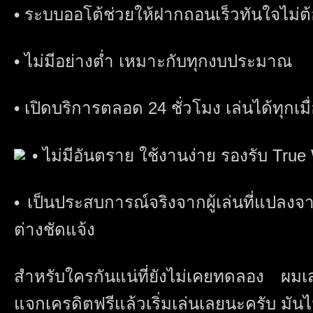
• ระบบออโต้ช่วยให้ฝากถอนเร็วทันใจไม่
• ไม่มีอย่างต่ำ เหมาะกับทุกงบประมาณ
• เปิดบริการตลอด 24 ชั่วโมง เล่นได้ทุกเมื
• ไม่มีอันตราย ใช้งานง่าย รองรับ True 
• เป็นประสบการณ์จริงจากผู้เล่นที่แปลง
ต่างชัดแจ้ง
สำหรับใครกันแน่ที่ยังไม่เคยทดลอง ผมเส
แจกเครดิตฟรีแล้วเริ่มเล่นเลยนะครับ มันไ