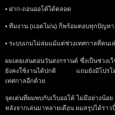
• ฝาก-ถอนออโต้ได้ตลอด
• ทีมงาน (แอดไม่น) ก็พร้อมตอบทุกปัญหา
• ระบบเกมไม่ล่มแม้แต่ช่วงเทศกาลที่คนเล
ผมเคยเล่นตอนวันสงกรานต์ ซึ่งเป็นช่วงเว็บไ
ยังคงใช้งานได้ปกติ แถมยังมีโปรโมช
เทศกาลอีกด้วย
จุดเด่นที่ผมพบกับเว็บออโต้ ไม่มีอย่างน้
หลังจากเล่นมาหลายเดือน ผมสรุปได้ราวนี