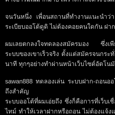
จนวันหนึ่ง เพื่อนสถานที่ทำงานแนะนำว่า
ระเบียบออโต้ดูดิ ไม่ต้องคอยคนใดกัน ฝ
ผมเลยตกลงใจทดลองสมัครมอง ซึ่งเพียง
ระบบของเขาเร็วจริง ตั้งแต่สมัครจนกระทั่ง
นาที ทุกๆอย่างทำผ่านหน้าเว็บไซต์อัตโนมัต
sawan888 ทดลองเล่น ระบบฝาก-ถอนออโต
ถึงสำคัญ
ระบบออโต้ที่ผมเอ่ยถึง ซึ่งก็คือการที่เว็บ
ไทม์ ทำให้เวลาฝากหรือถอน ไม่ต้องแจ้งแ