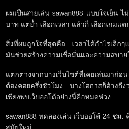
ผมเป็นสายเล่น sawan888 แบบใจเย็น ไม่ล
บาท แต่ย้ำ เลือกเวลา แล้วก็ เลือกเกมแตก
สิ่งที่ผมถูกใจที่สุดคือ เวลาได้กำไรเล็
มันช่วยสร้างความเชื่อมั่นและความสบายใจ
แตกต่างจากบางเว็บไซต์ที่เคยเล่นมาก่อ
ต้องคอยครึ่งชั่วโมง บางโอกาสก็อ้างถึง
เพียงพบเว็บออโต้อย่างนี้คือหมดห่วง
sawan888 ทดลองเล่น เว็บออโต้ 24 ชม. 
สมัยใหม่