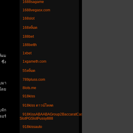
1688sagame
1688vegasx.com
168slot
168สล็อต
188bet
188betth
1xbet
ห้ผม
1xgameth.com
ซึ่ง
55สล็อต
789pluss.com
ับมา
8lots.me
นโดย
918kiss
918kiss ดาวน์โหลด
บจัก
918KissABAABAGroup2BaccaratCasinoJoker123PGPG
จอร์
SlotPGSlotPussy888
918kissauto