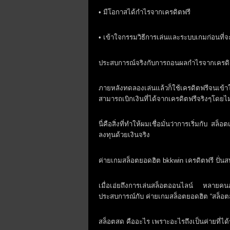
• มีโอกาสได้กำไรจากเครดิตฟรี
• เข้าใจกรรมวิธีการเล่นและระบบเกมก่อนที่จะ
ประสบการณ์จริงกับการถอนผลกำไรจากเครด
ภายหลังทดลองเล่นแล้วก็ใช้เครดิตฟรีจนเข
สามารถเบิกเงินที่ได้จากเครดิตฟรีจริงๆโดยไม
นี่คือสิ่งที่ทำให้ผมเชื่อมั่นว่าการเริ่มกับ ส
ลงทุนด้วยเงินจริง
ค่ายเกมสล็อตยอดฮิต bkkwin เครดิตฟรี ปั่นสนุ
เมื่อเอ่ยถึงการเล่นสล็อตออนไลน์ หลายคนอ
ประสบการณ์กับ ค่ายเกมสล็อตยอดฮิต “สล็อตสด”
สล็อตสด คืออะไร เพราะอะไรถึงเป็นค่ายที่ได