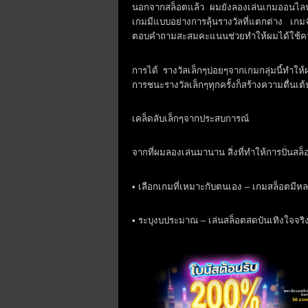
นอกจากสล็อตแล้ว ผมยังลองเล่นเกมออนไลน์
เกมมีแบบอย่างการลุ้นรางวัลที่แตกต่าง เกม
ตอบคำถามสะสมคะแนนช่วยทำให้ผมได้ใช้ความ
การได้ รางวัลเล็กๆบ่อยๆจากเกมกลุ่มนี้ทำให้ผม
การชนะรางวัลเล็กๆทุกครั้งก็สร้างความตื่นเต้
เคล็ดลับเล็กๆจากประสบการณ์
จากที่ผมลองเล่นมานาน สิ่งที่ทำให้การปั่นสล
• เลือกเกมที่เหมาะกับตนเอง – เกมสล็อตมีหล
• ระบุงบประมาณ – เล่นสล็อตสดบันเทิงใจจริ