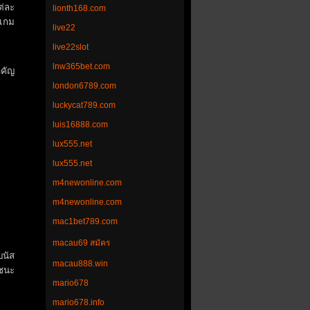
ต่ละ
lionth168.com
่เกม
live22
live22slot
lnw365bet.com
ำคัญ
london6789.com
luckycat789.com
luis16888.com
lux555.net
lux555.net
m4newonline.com
m4newonline.com
mac1bet789.com
macau69 สมัคร
บนัส
macau888.win
สชนะ
mario678
mario678.info