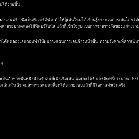
ได้ง่ายขึ้น
่นฟรี ซึ่งเป็นฟีเจอร์ที่ช่วยทำให้ผู้เล่นใหม่ได้เรียนรู้กระบวนการเล่นโดยไม่
หลายรอบ ทดลองใช้ฟีพบร์โบนัส แล้วก็เข้าใจรูปแบบการจ่ายรางวัลของแต่ละเก
การได้ทดลองเล่นก่อนทำให้ผมวางแผนการเล่นก้าวหน้าขึ้น ทราบจังหวะที่ควรเพิ่ม
สด
ป็นตัวช่วยชั้นหนึ่งสำหรับคนที่เพิ่งเริ่มเล่น ผมเองได้รับเครดิตฟรีประมาณ 100
องเล่นฟรีแล้ว ผมสามารถหมุนสล็อตได้หลายรอบแล้วก็มีโอกาสทำเงินจริง
: