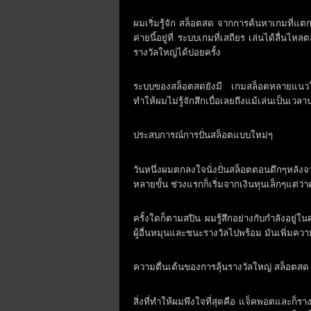
ผมเริ่มรู้จัก สล็อตสด จากการค้นหาเกมที่แต
ค่ายนี้อยู่ที่ ระบบเกมที่เสถียร เล่นได้ลื่
รางวัลใหญ่ได้บ่อยครั้ง
ระบบของสล็อตสดยังมี เกมสล็อตหลายแนวให้
ทำให้ผมไม่รู้จักสึกเบื่อเลยถึงแม้เล่นเป็นเวล
ประสบการณ์การปั่นสล็อตแบบใหม่ๆ
วันหนึ่งผมตกลงใจนั่งปั่นสล็อตตอนดึกๆหลั
หลายขั้น ช่วงแรกก็เริ่มจากเงินทุนเล็กๆแต่ว่
ครั้งใดก็ตามสปิน ผมรู้สึกอย่างกับกำลังอย
ผู้อื่นหมุนและชนะรางวัลไปพร้อม มันเพิ่มควา
ความตื่นเต้นของการลุ้นรางวัลใหญ่ สล็อตสด
สิ่งที่ทำให้ผมพึงใจที่สุดคือ แจ็คพอตและก