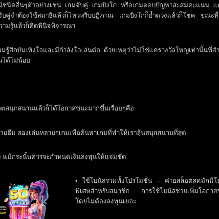
ชนิดอื่นๆตัวอย่างเช่น เกมจับคู่ เกมบิงโก หรือเกมตอบปัญหาสะสมคะแนน แ
จับคู่จำต้องใช้สมาธิแล้วก็ไหวพริบปฏิภาณ เกมบิงโกก็ย้ำดวงแล้วก็โชค ขณะที
รู้แล้วก็คิดพินิจพิจารณา
รู้สึกบันเทิงใจและมีกำลังใจเล่นต่อ ด้วยเหตุว่าไม่ใช่แค่รางวัลใหญ่เท่านั้นที่ส
นได้ไม่น้อย
็อตสนุกสนานแล้วก็ได้โอกาสชนะมากขึ้นเรื่อยๆคือ
ายธีม ลองเล่นหลายๆเกมเพื่อค้นหาเกมที่ทำให้เราลุ้นสนุกสนานที่สุด
ง แม้กระนั้นควรจะกำหนดเงินลงทุนให้แจ่มชัด
• ใช้โบนัสรวมทั้งโปรโมชั่น – ค่ายสล็อตสดมักมีโ
พิเศษสำหรับสมาชิก การใช้โบนัสช่วยเพิ่มโอกา
โดยไม่ต้องลงทุนเยอะ