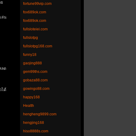
ลย
fortune99vip.com
fox689ok.com
เล่น
fox689ok.com
fullsloteiei.com
fullslotpg
fullslotpg168.com
funny18
gaojing888
โหลด
gem99ths.com
gobaza88.com
gowingo88.com
วได้
happy168
Health
hengheng9899.com
hengjing168
hiso8888s.com