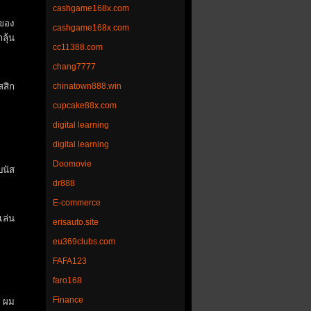
cashgame168x.com
ษของ
cashgame168x.com
ลุ้น
cc11388.com
chang7777
สสิก
chinatown888.win
cupcake88x.com
digital learning
digital learning
Doomovie
บนัส
dr888
E-commerce
เล่น
erisauto.site
eu369clubs.com
FAFA123
faro168
Finance
อ ผม